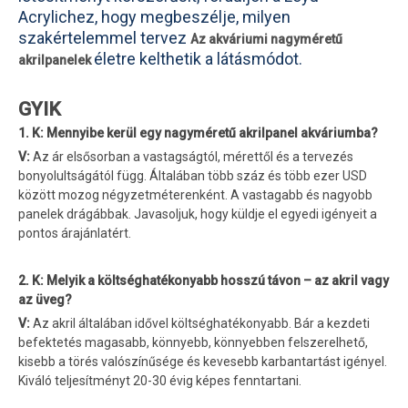
Acrylichez, hogy megbeszélje, milyen
szakértelemmel tervez
Az akváriumi nagyméretű
életre kelthetik a látásmódot.
akrilpanelek
GYIK
1. K: Mennyibe kerül egy nagyméretű akrilpanel akváriumba?
V:
Az ár elsősorban a vastagságtól, mérettől és a tervezés
bonyolultságától függ. Általában több száz és több ezer USD
között mozog négyzetméterenként. A vastagabb és nagyobb
panelek drágábbak. Javasoljuk, hogy küldje el egyedi igényeit a
pontos árajánlatért.
2. K: Melyik a költséghatékonyabb hosszú távon – az akril vagy
az üveg?
V:
Az akril általában idővel költséghatékonyabb. Bár a kezdeti
befektetés magasabb, könnyebb, könnyebben felszerelhető,
kisebb a törés valószínűsége és kevesebb karbantartást igényel.
Kiváló teljesítményt 20-30 évig képes fenntartani.