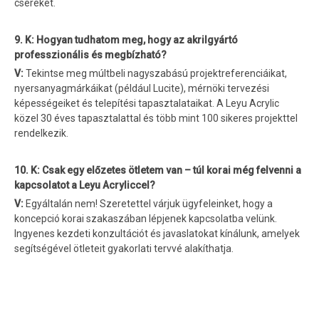
cseréket.
9. K: Hogyan tudhatom meg, hogy az akrilgyártó
professzionális és megbízható?
V:
Tekintse meg múltbeli nagyszabású projektreferenciáikat,
nyersanyagmárkáikat (például Lucite), mérnöki tervezési
képességeiket és telepítési tapasztalataikat. A Leyu Acrylic
közel 30 éves tapasztalattal és több mint 100 sikeres projekttel
rendelkezik.
10. K: Csak egy előzetes ötletem van – túl korai még felvenni a
kapcsolatot a Leyu Acryliccel?
V:
Egyáltalán nem! Szeretettel várjuk ügyfeleinket, hogy a
koncepció korai szakaszában lépjenek kapcsolatba velünk.
Ingyenes kezdeti konzultációt és javaslatokat kínálunk, amelyek
segítségével ötleteit gyakorlati tervvé alakíthatja.