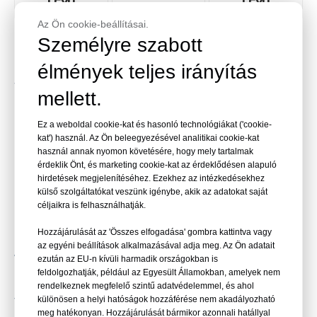
LEYU
LEYU
Az Ön cookie-beállításai.
Személyre szabott
Telepítési és karbantartási szempontok
élmények teljes irányítás
Még a legjobban tervezett panelek is megfelelő
felszerelést igényelnek. A legfontosabb
mellett.
gyakorlatok a következők:
Ez a weboldal cookie-kat és hasonló technológiákat ('cookie-
kat') használ. Az Ön beleegyezésével analitikai cookie-kat
Pontos igazítás és szintezés
használ annak nyomon követésére, hogy mely tartalmak
Kompatibilis tömítőanyagok rugalmas
érdeklik Önt, és marketing cookie-kat az érdeklődésen alapuló
használata
hirdetések megjelenítéséhez. Ezekhez az intézkedésekhez
külső szolgáltatókat veszünk igénybe, akik az adatokat saját
Fokozatos feltöltés és ellenőrzés az első
céljaikra is felhasználhatják.
vízvizsgálat során
Hozzájárulását az 'Összes elfogadása' gombra kattintva vagy
az egyéni beállítások alkalmazásával adja meg. Az Ön adatait
A folyamatos karbantartás érdekében a
ezután az EU-n kívüli harmadik országokban is
rendszeres, gyengéd tisztítás enyhe szappannal
feldolgozhatják, például az Egyesült Államokban, amelyek nem
és puha törlőkendővel segít megőrizni a
rendelkeznek megfelelő szintű adatvédelemmel, és ahol
tisztaságot. Nagy beépítéseknél évente ajánlott a
különösen a helyi hatóságok hozzáférése nem akadályozható
meg hatékonyan. Hozzájárulását bármikor azonnali hatállyal
szakszerű ellenőrzés.