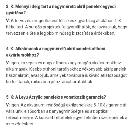
3. K: Mennyi ideig tart a nagyméretű akril panelek egyedi
gyártása?
V:
A tervezés megerősítésétől a kész gyártásig általában 4-8
hétig tart. A sürgős projektek felgyorsíthatók, de javasoljuk, hogy
tervezzen előre a legjobb minőség biztosítása érdekében.
4. K: Alkalmasak a nagyméretű akrilpanelek otthoni
akváriumokhoz?
V:
Igen, közepes és nagy otthoni vagy magán akváriumokhoz
alkalmasak. Kisebb otthoni tartályokhoz vékonyabb akrilpanelek
használatát javasoljuk, amelyek továbbra is kiváló átlátszóságot
biztosítanak, miközben pénztárcabarátabbak.
5. K: A Leyu Acrylic panelekre vonatkozik garancia?
V:
Igen. Az akváriumi minőségű akrilpanelekre 5-10 év garanciát
vállalunk, elsősorban az anyagminőségre és az optikai
teljesítményre. A konkrét feltételek egyértelműen szerepelnek a
szerződésben.