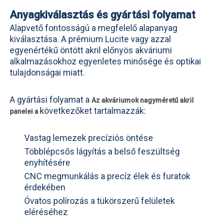
Anyagkiválasztás és gyártási folyamat
Alapvető fontosságú a megfelelő alapanyag
kiválasztása. A prémium Lucite vagy azzal
egyenértékű öntött akril előnyös akváriumi
alkalmazásokhoz egyenletes minősége és optikai
tulajdonságai miatt.
A gyártási folyamat a
Az akváriumok nagyméretű akril
következőket tartalmazzák:
panelei a
Vastag lemezek precíziós öntése
Többlépcsős lágyítás a belső feszültség
enyhítésére
CNC megmunkálás a precíz élek és furatok
érdekében
Óvatos polírozás a tükörszerű felületek
eléréséhez