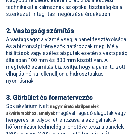
Nagyobb felületek esetén precíziós illesztési
technikákat alkalmaznak az optikai tisztaság és a
szerkezeti integritás megőrzése érdekében.
2. Vastagság számítás
A vastagságot a vízmélység, a panel fesztávolsága
és a biztonsági tényezők határozzák meg. Mély
kiállítások vagy széles alagutak esetén a vastagság
általában 100 mm és 800 mm között van. A
megfelelő számítás biztosítja, hogy a panel túlzott
elhajlás nélkül ellenálljon a hidrosztatikus
nyomásnak.
3. Görbület és formatervezés
Sok akvárium ívelt
nagyméretű akrilpanelek
magával ragadó alagutak vagy
akváriumokhoz, amelyek
hengeres tartályok létrehozására szolgálnak. A
hőformázási technológia lehetővé teszi a panelek
180°-os vagy 270°-os görbületű formázását,