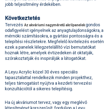
jobb teljesítmény érdekében.
Következtetés
Tervezés
gondos
Az akváriumi nagyméretű akrilpanelek
odafigyelést igényelnek az anyagtulajdonságokra, a
mérnöki számításokra, a gyártási pontosságra és a
telepítési részletekre. Megfelelő kivitelezés esetén
ezek a panelek lélegzetelállító vízi bemutatókat
hoznak létre, amelyek évtizedeken át oktatják,
szórakoztatják és inspirálják a látogatókat.
A Leyu Acrylic közel 30 éves speciális
tapasztalattal rendelkezik minden projekthez,
teljes támogatást nyújtva a kezdeti tervezési
konzultációtól a sikeres telepítésig.
Ha új akváriumot tervez, vagy egy meglévő
létesítményt korszerűsít, forduljon a Leyu