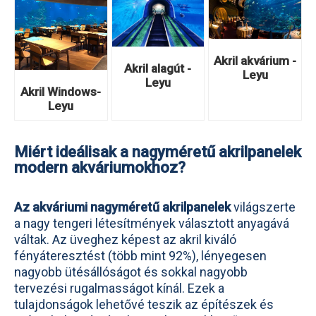
Akril akvárium -
Akril alagút -
Leyu
Leyu
Akril Windows-
Leyu
Miért ideálisak a nagyméretű akrilpanelek
modern akváriumokhoz?
Az akváriumi nagyméretű akrilpanelek
világszerte
a nagy tengeri létesítmények választott anyagává
váltak. Az üveghez képest az akril kiváló
fényáteresztést (több mint 92%), lényegesen
nagyobb ütésállóságot és sokkal nagyobb
tervezési rugalmasságot kínál. Ezek a
tulajdonságok lehetővé teszik az építészek és