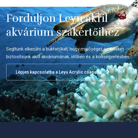
Forduljon Leyu akril
akvárium szakértőihez
Segítünk elkerülni a buktatókat, hogy minőséget és értéket
biztosítsunk akril akváriumának, időben és a költségvetésben.
Lépjen kapcsolatba a Leyu Acrylic csapattal