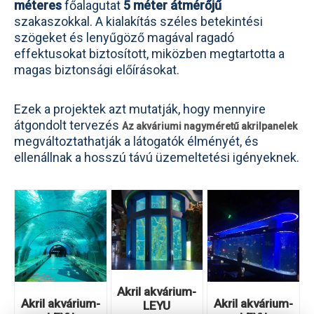
méteres
főalagutat
5 méter
átmérőjű
szakaszokkal. A kialakítás széles betekintési
szögeket és lenyűgöző magával ragadó
effektusokat biztosított, miközben megtartotta a
magas biztonsági előírásokat.
Ezek a projektek azt mutatják, hogy mennyire
átgondolt tervezés
Az akváriumi nagyméretű akrilpanelek
megváltoztathatják a látogatók élményét, és
ellenállnak a hosszú távú üzemeltetési igényeknek.
Akril akvárium-
Akril akvárium-
Akril akvárium-
LEYU