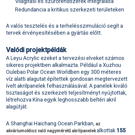
Világítási és szűrőrendszerek integrálása
Redundancia a kritikus szerkezeti területeken
A valós tesztelés és a terhelésszimuláció segít a
tervek érvényesítésében a gyártás előtt.
Valódi projektpéldák
A Leyu Acrylic ezeket a tervezési elveket számos
sikeres projektben alkalmazta. Például a Xuzhou
Oulebao Polar Ocean Worldben egy 300 méteres
víz alatti alagutat építettek gondosan megtervezett
ívelt akrilpanelek felhasználásával. A panelek kiváló
tisztaságot és szerkezeti teljesítményt nyújtottak,
létrehozva Kína egyik leghosszabb beltéri akril
alagútját.
A Shanghai Haichang Ocean Parkban,
az
alkottak
155
akváriumokhoz való nagyméretű akrilpanelek