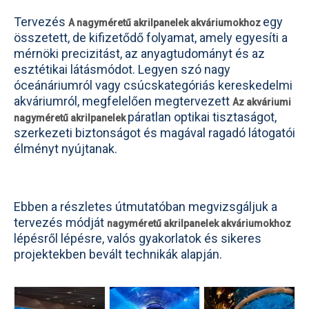
Tervezés
egy
A nagyméretű akrilpanelek akváriumokhoz
összetett, de kifizetődő folyamat, amely egyesíti a
mérnöki precizitást, az anyagtudományt és az
esztétikai látásmódot. Legyen szó nagy
óceánáriumról vagy csúcskategóriás kereskedelmi
akváriumról, megfelelően megtervezett
Az akváriumi
páratlan optikai tisztaságot,
nagyméretű akrilpanelek
szerkezeti biztonságot és magával ragadó látogatói
élményt nyújtanak.
Ebben a részletes útmutatóban megvizsgáljuk a
tervezés módját
nagyméretű akrilpanelek akváriumokhoz
lépésről lépésre, valós gyakorlatok és sikeres
projektekben bevált technikák alapján.