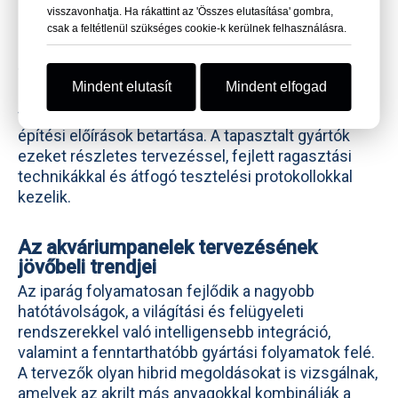
visszavonhatja. Ha rákattint az 'Összes elutasítása' gombra,
csak a feltétlenül szükséges cookie-k kerülnek felhasználásra.
Gyakori kihívások és megoldások
Tervezés
olyan
Az akváriumi nagyméretű akrilpanelek
Mindent elutasít
Mindent elfogad
kihívásokkal járnak, mint a hőtágulás kezelése, a
tökéletes optikai kötések biztosítása és a helyi
építési előírások betartása. A tapasztalt gyártók
ezeket részletes tervezéssel, fejlett ragasztási
technikákkal és átfogó tesztelési protokollokkal
kezelik.
Az akváriumpanelek tervezésének
jövőbeli trendjei
Az iparág folyamatosan fejlődik a nagyobb
hatótávolságok, a világítási és felügyeleti
rendszerekkel való intelligensebb integráció,
valamint a fenntarthatóbb gyártási folyamatok felé.
A tervezők olyan hibrid megoldásokat is vizsgálnak,
amelyek az akrilt más anyagokkal kombinálják a