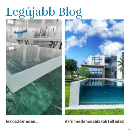
Legújabb Blog
Egyedi akril panelek úszómedencékhez - LeYu
Akril medenceablakok felfedezése: Modern érintés a vízi eleganciához