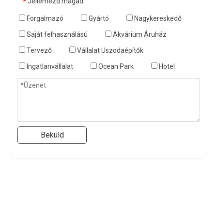
Jellemezd magad
*
Forgalmazó
Gyártó
Nagykereskedő
Saját felhasználású
Akvárium Áruház
Tervező
Vállalat Uszodaépítők
Ingatlanvállalat
Ocean Park
Hotel
Beküld