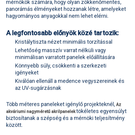
mérnökök számára, hogy olyan zökkenőmentes,
panorámás élményeket hozzanak létre, amelyeket
hagyományos anyagokkal nem lehet elérni.
A legfontosabb előnyök közé tartozik:
Kristálytiszta nézet minimális torzítással
Lehetőség masszív varrat nélküli vagy
minimálisan varratott panelek előállítására
Könnyebb súly, csökkenti a szerkezeti
igényeket
Kiválóan ellenáll a medence vegyszereinek és
az UV-sugárzásnak
Több méteres paneleket igénylő projekteknél,
Az
tökéletes egyensúlyt
akváriumi nagyméretű akrilpanelek
biztosítanak a szépség és a mérnöki teljesítmény
között.