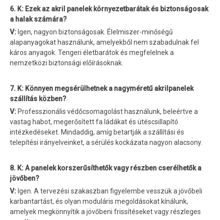
6. K: Ezek az akril panelek környezetbarátak és biztonságosak
a halak számára?
V:
Igen, nagyon biztonságosak. Élelmiszer-minőségű
alapanyagokat használunk, amelyekből nem szabadulnak fel
káros anyagok. Tengeri életbarátok és megfelelnek a
nemzetközi biztonsági előírásoknak.
7. K: Könnyen megsérülhetnek a nagyméretű akrilpanelek
szállítás közben?
V:
Professzionális védőcsomagolást használunk, beleértve a
vastag habot, megerősített fa ládákat és ütéscsillapító
intézkedéseket. Mindaddig, amíg betartják a szállítási és
telepítési irányelveinket, a sérülés kockázata nagyon alacsony.
8. K: A panelek korszerűsíthetők vagy részben cserélhetők a
jövőben?
V:
Igen. A tervezési szakaszban figyelembe vesszük a jövőbeli
karbantartást, és olyan moduláris megoldásokat kínálunk,
amelyek megkönnyítik a jövőbeni frissítéseket vagy részleges