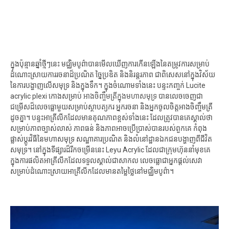
ក្នុងប៉ុន្មានឆ្នាំថ្មីៗនេះ មជ្ឈិមបូព៌ាបានមើលឃើញការកើនឡើងនៃតម្រូវការសម្រាប់
ដំណោះស្រាយការរចនាដ៏ប្រណិត ច្នៃប្រឌិត និងនិរន្តរភាព ជាពិសេសនៅក្នុងវិស័យ
នៃការបង្ហាញលើសមុទ្រ និងក្នុងទឹក។ ក្នុងចំណោមទាំងនេះ បន្ទះកញ្ចក់ Lucite
acrylic plexi កោងសម្រាប់
អាងចិញ្ចឹមត្រីក្នុងមហាសមុទ្រ
បានលេចចេញជា
ជម្រើសដ៏លេចធ្លោមួយសម្រាប់ស្ថាបត្យករ អ្នករចនា និងអ្នកចូលចិត្តអាងចិញ្ចឹមត្រី
ដូចគ្នា។ បន្ទះអាគ្រីលីកដែលមានគុណភាពខ្ពស់ទាំងនេះ ដែលត្រូវបានគេស្គាល់ថា
សម្រាប់ភាពច្បាស់លាស់ ភាពធន់ និងភាពអាចប្រើប្រាស់បានរបស់ពួកគេ កំពុង
ផ្លាស់ប្តូរវិធីនៃមហាសមុទ្រ សណ្ឋាគារប្រណិត និងលំនៅដ្ឋានឯកជនបង្ហាញពីជីវិត
សមុទ្រ។ នៅក្នុងទីផ្សារដ៏រីកចម្រើននេះ Leyu Acrylic ដែលជាក្រុមហ៊ុននាំមុខគេ
ក្នុងការផលិតអាគ្រីលីកដែលទទួលស្គាល់ជាសាកល លេចធ្លោជាអ្នកផ្តល់សេវា
សម្រាប់ដំណោះស្រាយអាគ្រីលីកដែលមានតម្លៃថ្លៃនៅមជ្ឈិមបូព៌ា។