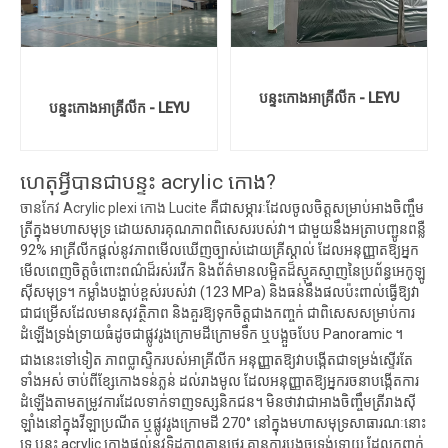
បន្ទះកោងអាគ្រីលីក - LEYU
បន្ទះកោងអាគ្រីលីក - LEYU
ហេតុអ្វីបានជាបន្ទះ acrylic កោង?
ចានកែវ Acrylic plexi កោង Lucite
គឺជាសម្ភារៈដែលចូលចិត្តសម្រាប់អាងចិញ្ចឹម
ត្រីក្នុងមហាសមុទ្រ ដោយសារគុណភាពពិសេសរបស់វា។ ជាមួយនឹងអត្រាបញ្ជូនពន្លឺ
92% អាគ្រីលីកផ្តល់នូវភាពមើលឃើញច្បាស់ដោយគ្រីស្តាល់ ដែលអនុញ្ញាតឱ្យអ្នក
មើលពេញចិត្តចំពោះពណ៌ដ៏រស់រវើក និងព័ត៌មានលម្អិតដ៏ស្មុគស្មាញនៃប្រព័ន្ធអេកូឡូ
ស៊ីសមុទ្រ។ កម្លាំងបង្ហាប់ខ្ពស់របស់វា (123 MPa) និងធន់នឹងផលប៉ះពាល់ធ្វើឱ្យវា
ជាជម្រើសដែលមានសុវត្ថិភាព និងគួរឱ្យទុកចិត្តជាងកញ្ចក់ ជាពិសេសសម្រាប់ការ
ដំឡើងទ្រង់ទ្រាយធំដូចជាផ្លូវរូងក្រោមដីក្រោមទឹក ឬបង្អួចបែប Panoramic ។
ជាងនេះទៅទៀត ភាពប្លាស្ទិករបស់អាគ្រីលីក អនុញ្ញាតឱ្យវាបង្កើតជាទម្រង់ស្ទើរតែ
ទាំងអស់ ចាប់ពីខ្សែកោងទន់ភ្លន់ ដល់រាងមូល ដែលអនុញ្ញាតឱ្យអ្នករចនាបង្កើតការ
ដំឡើងតាមតម្រូវការដែលទាក់ទាញទស្សនិកជន។ មិនថាវាជាអាងចិញ្ចឹមត្រីរាងស៊ី
ឡាំងនៅក្នុងវីឡាប្រណីត ឬផ្លូវរូងក្រោមដី 270° នៅក្នុងមហាសមុទ្រសាធារណៈនោះ
ទេ បន្ទះ acrylic កោងផ្តល់នូវទិដ្ឋភាពគ្មានថ្នេរ គ្មានការបង្ខូចទ្រង់ទ្រាយ ដែលកញ្ចក់