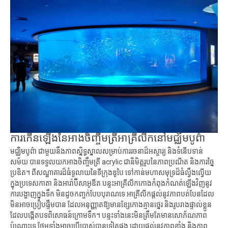
ការកើនឡើងនៃអាងចិញ្ចឹមត្រីអាគ្រីលីកនៅមជ្ឈិមបូព៌ា
មជ្ឈិមបូព៌ា ជាមួយនឹងភាពស្និទ្ធស្នាលសម្រាប់ការរចនាដ៏អស្ចារ្យ និងទំនើបទាន់
សម័យ បានទទួលយកអាងចិញ្ចឹមត្រី acrylic ជានិមិត្តរូបនៃភាពប្រណីត និងការច្នៃ
ប្រឌិត។ ពីសណ្ឋាគារដ៏ធំទូលាយនៃទីក្រុងឌូបៃ ទៅកាន់មហាសមុទ្រដ៏ធំល្វឹងល្វើយ
ក្នុងប្រទេសកាតា និងអារ៉ាប៊ីសាអូឌីត បន្ទះអាគ្រីលីកកោងកំពុងកំណត់ឡើងវិញនូវ
ការបង្ហាញក្នុងទឹក មិនដូចកញ្ចក់បែបបុរាណទេ អាគ្រីលីកផ្តល់នូវភាពបត់បែនដែល
មិនអាចប្រៀបផ្ទឹមបាន ដែលអនុញ្ញាតឱ្យមានខ្សែកោងគ្មានថ្នេរ និងរូបរាងផ្ទាល់ខ្លួន
ដែលបង្កើតបទពិសោធន៍ក្រោមទឹក។ បន្ទះទាំងនេះមិនត្រឹមតែមានសោភ័ណភាព
ប៉ុណ្ណោះទេ ថែមទាំងអាចប្រើប្រាស់បានទៀតផង ដោយផ្តល់នូវភាពខ្លាំង និងភាព