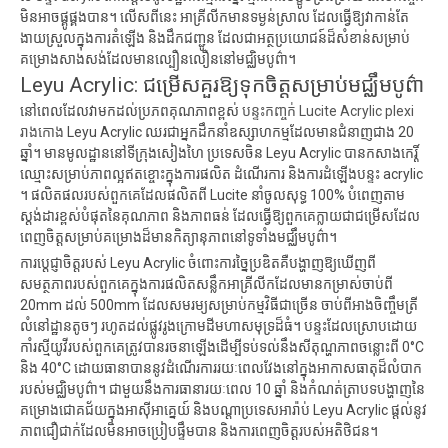
មិនអាចផ្គូផ្គងបាន។ លើសពីនេះ អាគ្រីលីកមានទម្ងន់ស្រាល ដែលធ្វើឱ្យវាកាន់តែ
ងាយស្រួលក្នុងការតំឡើង និងដឹកជញ្ជូន ដែលជាអត្ថប្រយោជន៍ដ៏សំខាន់សម្រាប់
គម្រោងសាងសង់ដែលមានល្បឿនលឿននៅមជ្ឈិមបូព៌ា។
Leyu Acrylic: ជម្រើសគួរឱ្យទុកចិត្តសម្រាប់មជ្ឈឹមបូព៌ា
នៅពេលដែលវាមកដល់ប្រភពគុណភាពខ្ពស់
បន្ទះកញ្ចក់ Lucite Acrylic plexi
រាងកោង
Leyu Acrylic ឈរជាអ្នកដឹកនាំឧស្សាហកម្មដែលមានជំនាញជាង 20
ឆ្នាំ។ មានមូលដ្ឋាននៅទីក្រុងសៀងហៃ ប្រទេសចិន Leyu Acrylic បានកសាងកេរ្តិ៍
ឈ្មោះសម្រាប់ភាពល្អឥតខ្ចោះក្នុងការផលិត ដំណើរការ និងការដំឡើងបន្ទះ acrylic
។ ផលិតផលរបស់ពួកគេដែលផលិតពី Lucite នាំចូលសុទ្ធ 100% បំពេញតាម
ស្តង់ដារខ្ពស់បំផុតនៃគុណភាព និងភាពធន់ ដែលធ្វើឱ្យពួកគេក្លាយជាជម្រើសដែល
ពេញចិត្តសម្រាប់គម្រោងដ៏មានកិត្យានុភាពនៅទូទាំងមជ្ឈឹមបូព៌ា។
ការប្តេជ្ញាចិត្តរបស់ Leyu Acrylic ចំពោះការច្នៃប្រឌិតគឺបង្ហាញឱ្យឃើញពី
សមត្ថភាពរបស់ពួកគេក្នុងការផលិតសន្លឹកអាគ្រីលីកដែលមានកម្រាស់ចាប់ពី
20mm ដល់ 500mm ដែលសមរម្យសម្រាប់កម្មវិធីជាច្រើន ចាប់ពីអាងចិញ្ចឹមត្រី
លំនៅដ្ឋានតូចៗ រហូតដល់ផ្លូវរូងក្រោមដីមហាសមុទ្រដ៏ធំ។ បន្ទះដែលស្រោបដោយ
កាំរស្មីយូវីរបស់ពួកគេត្រូវបានរចនាឡើងដើម្បីទប់ទល់នឹងសីតុណ្ហភាពចន្លោះពី 0°C
និង 40°C ដោយធានាបាននូវដំណើរការរយៈពេលវែងនៅក្នុងអាកាសធាតុដ៏លំបាក
របស់មជ្ឈិមបូព៌ា។ ជាមួយនឹងការធានារយៈពេល 10 ឆ្នាំ និងកំណត់ត្រាបទបង្ហាញនៃ
គម្រោងជោគជ័យក្នុងអាស៊ីអាគ្នេយ៍ និងបណ្តាប្រទេសអារ៉ាប់ Leyu Acrylic ផ្តល់នូវ
ភាពជឿជាក់ដែលមិនអាចប្រៀបផ្ទឹមបាន និងការពេញចិត្តរបស់អតិថិជន។