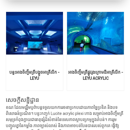
បន្ទះអាងចិញ្ចឹមត្រីបង្អួចអាគ្រីលីក -
អាងចិញ្ចឹមត្រីផ្លូវរូងក្រោមដីអាគ្រីលីក -
LEYU
LEYU ACRYLIC
សេចក្តីសន្និដ្ឋាន
ខណៈដែលមជ្ឈឹមបូព៌ាបន្តទទួលយកការរចនាប្រកបដោយភាពច្នៃប្រឌិត និងបទ
ពិសោធន៍ប្រណិត។
បន្ទះកញ្ចក់ Lucite acrylic plexi កោង
សម្រាប់អាងចិញ្ចឹមត្រី
សមុទ្រកំពុងក្លាយជាធាតុផ្សំដ៏សំខាន់នៃទេសភាពស្ថាបត្យកម្មក្នុងតំបន់។ ការរួម
បញ្ចូលគ្នានៃកម្លាំង ភាពច្បាស់លាស់ និងភាពអាចបត់បែនបានរបស់ពួកគេ ធ្វើឱ្យ