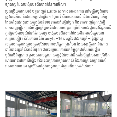
ច្បាស់ល្អ ដែលបង្កើនបទពិសោធន៍នៃការមើល។
ប្រជាប្រិយភាពរបស់
បន្ទះកញ្ចក់ Lucite acrylic plexi កោង
នៅមជ្ឈិមបូព៌ាអាច
ត្រូវបានកំណត់ដោយកត្តាជាច្រើន។ ទីមួយ វិស័យទេសចរណ៍ និងបដិសណ្ឋារកិច្ច
ដែលកំពុងរីកដុះដាលក្នុងតំបន់ទាមទារការដំឡើងប្លែក និងទាក់ទាញភ្នែក ដើម្បី
ទាក់ទាញភ្ញៀវ។ អាងចិញ្ចឹមត្រីខ្នាតធំដែលមានបន្ទះអាគ្រីលីកកោងផ្តល់នូវទិដ្ឋភាពដ៏
គួរឱ្យចាប់អារម្មណ៍នៃជីវិតសមុទ្រ បង្កើតបទពិសោធន៍ដែលមិនអាចបំភ្លេចបាន
សម្រាប់ភ្ញៀវ។ ទីពីរ ភាពធន់នៃ acrylic—16 ដងខ្លាំងជាងកញ្ចក់—ធ្វើឱ្យវាល្អ
សម្រាប់គម្រោងស្ថាបត្យកម្មដែលមានមហិច្ឆតាក្នុងតំបន់ ដែលសុវត្ថិភាព និងភាព
ជាប់បានយូរគឺសំខាន់បំផុត។ ជាចុងក្រោយ ការយកចិត្តទុកដាក់របស់មជ្ឈិម
បូព៌ាលើនិរន្តរភាព ស្របតាមលក្ខណៈសម្បត្តិដែលធន់នឹងកាំរស្មីយូវីរបស់អាគ្រីលីក
ដោយធានាថាការដំឡើងទាំងនេះរក្សាភាពច្បាស់លាស់ និងភាពស្រស់ស្អាតរបស់
វាតាមពេលវេលា សូម្បីតែនៅក្នុងលក្ខខណ្ឌបរិស្ថានដ៏អាក្រក់ក៏ដោយ។