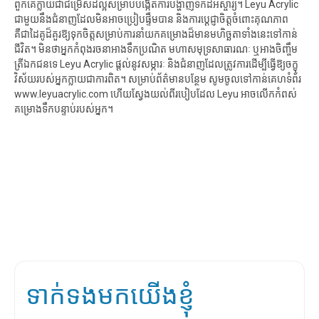
ពួកគេក្លាយជាជម្រើសដ៏ល្អសម្រាប់បង្កើតការបង្ហាញទឹកដ៏អស្ចារ្យ។ Leyu Acrylic
ជាមួយនឹងជំនាញដែលមិនអាចប្រៀបផ្ទឹមបាន និងការប្តេជ្ញាចិត្តចំពោះគុណភាព
គឺជាដៃគូដ៏គួរឱ្យទុកចិត្តសម្រាប់ការនាំយកគម្រោងដ៏មានមហិច្ឆតាទាំងនេះទៅកាន់
ជីវិត។ មិនថាអ្នកកំពុងរចនាអាងទឹកប្រណិត មហាសមុទ្រសាធារណៈ ឬអាងចិញ្ចឹម
ត្រីឯកជនទេ Leyu Acrylic ផ្តល់នូវសម្ភារៈ និងជំនាញដែលត្រូវការដើម្បីធ្វើឱ្យចក្ខុ
វិស័យរបស់អ្នកក្លាយជាការពិត។ សម្រាប់ព័ត៌មានបន្ថែម សូមចូលទៅកាន់គេហទំព័រ
www.leyuacrylic.com ហើយស្វែងយល់ពីរបៀបដែល Leyu អាចលើកកំពស់
គម្រោងទឹកបន្ទាប់របស់អ្នក។
ទាក់ទងមកយើងខ្ញុំ