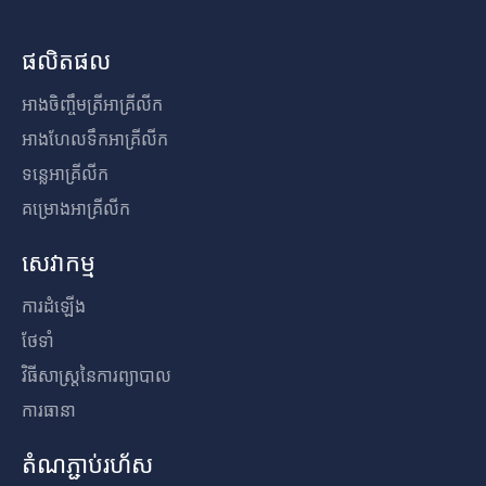
ផលិតផល
អាងចិញ្ចឹមត្រីអាគ្រីលីក
អាងហែលទឹកអាគ្រីលីក
ទន្លេអាគ្រីលីក
គម្រោងអាគ្រីលីក
សេវាកម្ម
ការដំឡើង
ថែទាំ
វិធីសាស្រ្តនៃការព្យាបាល
ការធានា
តំណភ្ជាប់រហ័ស