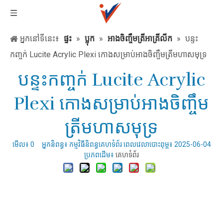
អ្នកនៅទីនេះ៖
ផ្ទះ
»
ប្លុក
»
អាងចិញ្ចឹមត្រីអាគ្រីលីក
»
បន្ទះ
កញ្ចក់ Lucite Acrylic Plexi កោងសម្រាប់អាងចិញ្ចឹមត្រីមហាសមុទ្រ
បន្ទះកញ្ចក់ Lucite Acrylic
Plexi កោងសម្រាប់អាងចិញ្ចឹម
ត្រីមហាសមុទ្រ
មើល៖
0
អ្នកនិពន្ធ៖ កម្មវិធីនិពន្ធគេហទំព័រ ពេលវេលាបោះពុម្ព៖ 2025-06-04
ប្រភពដើម៖
គេហទំព័រ