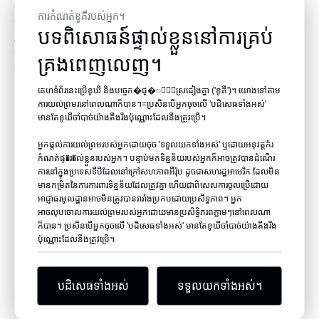
នៅក្នុងឧទ្យានសមុទ្រ ដែលអនុញ្ញាតឱ្យភ្ញៀវដើរកាត់ច្រករបៀងក្រោមទឹកដែលហ៊ុំព័ទ្ធ
ការកំណត់ខូគីរបស់អ្នក។
ដោយជីវិតសមុទ្ររស់រវើក។ គម្រោងទាំងនេះមិនត្រឹមតែបង្ហាញពីជំនាញបច្ចេកទេស
បទពិសោធន៍ផ្ទាល់ខ្លួននៅការគ្រប់
របស់ Leyu ប៉ុណ្ណោះទេ ថែមទាំងសមត្ថភាពរបស់ពួកគេក្នុងការផ្តល់នូវដំណោះ
ស្រាយទាន់ពេលវេលា និងតាមថវិកាដែលតម្រូវតាមតម្រូវការពិសេសរបស់តំបន់។
គ្រងពេញលេញ។
ហេតុអ្វីត្រូវជ្រើសរើស Leyu Acrylic?
គុណភាពមិនកាត់ថ្លៃ
៖ ឡេយូប្រើ Lucite នាំចូលសុទ្ធ 100% ធានាបាននូវ
គេហទំព័រនេះប្រើខូឃី និងបច្ចេក�ផ្�្យាស្រដៀងគ្នា ('ខូគី')។ យោងទៅតាម
ការយល់ព្រមរនៅពេលណាក៏បាន។=ប្រសិនបើអ្នកចុចលើ 'បដិសេធទាំងអស់'
ភាពច្បាស់លាស់ កម្លាំងខ្លាំង និងធន់នឹងកាំរស្មីយូវី។
មានតែខូឃីចាំបាច់យ៉ាងតឹងរឹងប៉ុណ្ណោះដែលនឹងត្រូវប្រើ។
ការប្ដូរតាមបំណង
: ជាមួយនឹងជួរពេញលេញនៃការបញ្ជាក់ Leyu អាចផលិត
បន្ទះ acrylic នៅក្នុងរូបរាងឬទំហំណាមួយដើម្បីបំពេញតាមតម្រូវការ
អ្នកផ្តល់ការយល់ព្រមរបស់អ្នកដោយចុច 'ទទួលយកទាំងអស់' ឬដោយអនុវត្តក៉រ
គម្រោង។
កំណត់ផ្�រ�ល់ខ្លួនរបស់អ្នក។ បន្ទាប់មកទិន្នន័យរបស់អ្នកក៏អាចត្រូវបានដំណើរ
ការនៅក្នុងប្រទេសទីបីដែលនៅក្រៅសហភាពអឺរ៉ុប ដូចជាសហរដ្ឋអាមេរិក ដែលមិន
ជំនាញ និងបទពិសោធន៍
៖ ជាមួយនឹងជាងពីរទសវត្សរ៍នៅក្នុងឧស្សាហកម្ម
មានកម្រិតនៃការការពារទិន្នន័យដែលត្រូវគ្នា ហើយជាពិសេសការចូលប្រើដោយ
នេះ វិស្វករ និងអ្នករចនារបស់ Leyu ផ្តល់ការណែនាំប្រកបដោយវិជ្ជាជីវៈ ដើម្បី
អាជ្ញាធរមូលដ្ឋានអាចមិនត្រូវបានរារាំងប្រកបដោយប្រសិទ្ធភាព។ អ្នក
ធានាសុវត្ថិភាព និងសុចរិតភាពនៃរចនាសម្ព័ន្ធ។
អាចលុបចោលការយល់ព្រមរបស់អ្នកដោយមានប្រសិទ្ធិភរពភ្លាមៗនៅពេលណា
និរន្តរភាព
៖ បន្ទះដែលស្រោបដោយកាំរស្មីយូវីរបស់ពួកគេទប់ទល់នឹង
ក៏បាន។ ប្រសិនបើអ្នកចុចលើ 'បដិសេធទាំងអស់' មានតែខូឃីចាំបាច់យ៉ាងតឹងរឹង
ការលឿង និងរក្សាភាពច្បាស់លាស់ ដែលធ្វើឱ្យវាក្លាយជាជម្រើសប្រកបដោយ
ប៉ុណ្ណោះដែលនឹងត្រូវប្រើ។
និរន្តរភាពសម្រាប់ការដំឡើងរយៈពេលវែង។
Global Reach
៖ កំណត់ត្រាជោគជ័យរបស់ Leyu នៅមជ្ឈិមបូព៌ា
និងលើសពីនេះ បង្ហាញពីសមត្ថភាពរបស់ពួកគេក្នុងការផ្តល់នូវដំណោះស្រាយ
បដិសេធទាំងអស់
ទទួលយកទាំងអស់។
លំដាប់ពិភពលោក។