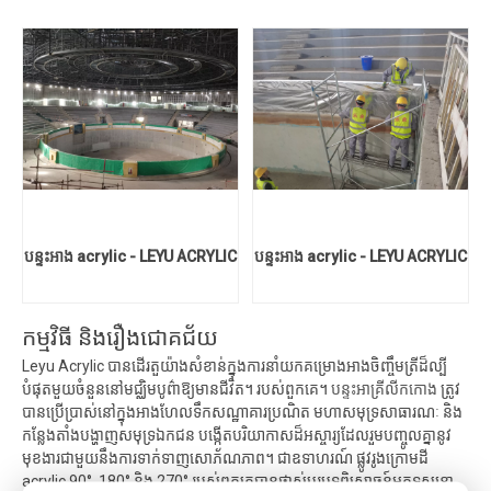
បន្ទះអាង acrylic - LEYU ACRYLIC
បន្ទះអាង acrylic - LEYU ACRYLIC
កម្មវិធី និងរឿងជោគជ័យ
Leyu Acrylic បានដើរតួយ៉ាងសំខាន់ក្នុងការនាំយកគម្រោងអាងចិញ្ចឹមត្រីដ៏ល្បី
បំផុតមួយចំនួននៅមជ្ឈិមបូព៌ាឱ្យមានជីវិត។ របស់ពួកគេ។
បន្ទះអាគ្រីលីកកោង
ត្រូវ
បានប្រើប្រាស់នៅក្នុងអាងហែលទឹកសណ្ឋាគារប្រណិត មហាសមុទ្រសាធារណៈ និង
កន្លែងតាំងបង្ហាញសមុទ្រឯកជន បង្កើតបរិយាកាសដ៏អស្ចារ្យដែលរួមបញ្ចូលគ្នានូវ
មុខងារជាមួយនឹងការទាក់ទាញសោភ័ណភាព។ ជាឧទាហរណ៍ ផ្លូវរូងក្រោមដី
acrylic 90°, 180° និង 270° របស់ពួកគេបានផ្លាស់ប្តូរបទពិសោធន៍អ្នកទស្សនា