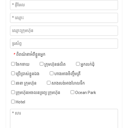
ពិពណ៌នាអំពីខ្លួនអ្នក
*
ចែកចាយ
ក្រុមហ៊ុនផលិត
អ្នកលក់ដុំ
ប្រើប្រាស់ខ្លួនឯង
ហាងអាងចិញ្ចឹមត្រី
រចនា ក្រុមហ៊ុន
សាងសង់អាងហែលទឹក
ក្រុមហ៊ុនអចលនទ្រព្យ ក្រុមហ៊ុន
Ocean Park
Hotel