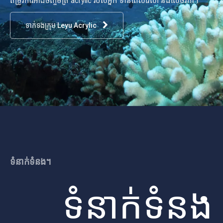
តម្រូវការអាងចិញ្ចឹមត្រី acrylic របស់អ្នក ទាន់ពេលវេលា និងលើថវិកា។
ទាក់ទងក្រុម Leyu Acrylic
ទំនាក់ទំនង។
ទំនាក់ទំនង