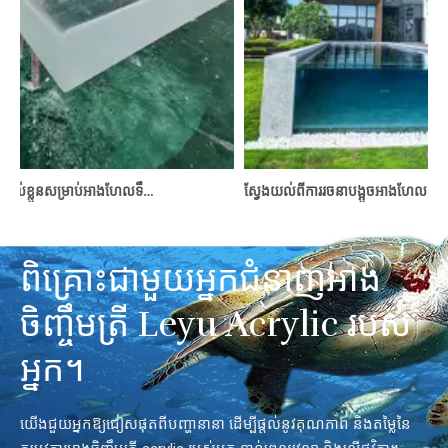
បន្ទះអាគ្រីលីកផ្ទាល់ខ្លួនសម្រាប់អាងហែលទឹក - LeYu
ស្វែងយល់ពីការរចនាបង្អួចអាងហែលទឹកអាគ្រីលីក៖ ការប៉ះទំនើបទៅនឹងភាពឆើតឆ
ពិគ្រោះជាមួយអ្នកជំនាញអាង
ចិញ្ចឹមត្រី Leyu Acrylic របស់
អ្នក។
យើងជួយអ្នកឱ្យជៀសផុតពីបញ្ហានានា ដើម្បីផ្តល់នូវគុណភាព និងតម្លៃនៃ