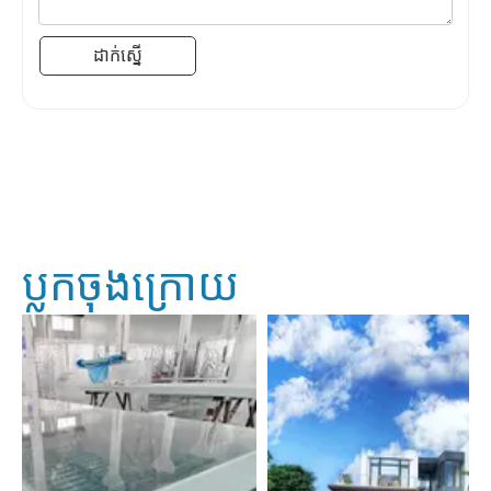
ដាក់ស្នើ
ប្លុកចុងក្រោយ