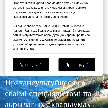
і маркетынгавыя файлы cookie для паказу рэкламы на
аснове інтарэсаў. Для гэтых мер мы выкарыстоўваем
старонніх пастаўшчыкоў, якія таксама могуць
выкарыстоўваць дадзеныя ў сваіх мэтах.
Вы даяце сваю згоду, націснуўшы 'Прыняць усе' або
прымяніўшы свае індывідуальныя налады. Затым вашы
даныя могуць таксама апрацоўвацца ў трэціх краінах за
межамі ЕС, такіх як ЗША, якія не маюць адпаведнага
Пракансультуйцеся са сваім экспертам Leyu
ўзроўню абароны даных і дзе, у прыватнасці, доступ
мясцовых ула�
Адхіліць усё.
Прыняць усё
Пракансультуйцеся са
сваімі спецыялістамі па
акрылавых акварыумах