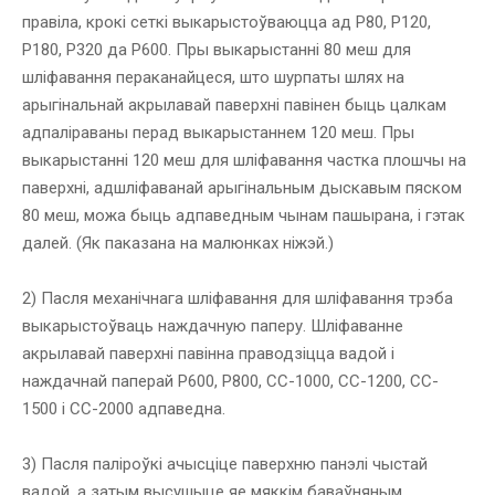
правіла, крокі сеткі выкарыстоўваюцца ад P80, P120,
P180, P320 да P600. Пры выкарыстанні 80 меш для
шліфавання пераканайцеся, што шурпаты шлях на
арыгінальнай акрылавай паверхні павінен быць цалкам
адпаліраваны перад выкарыстаннем 120 меш. Пры
выкарыстанні 120 меш для шліфавання частка плошчы на ​​
паверхні, адшліфаванай арыгінальным дыскавым пяском
80 меш, можа быць адпаведным чынам пашырана, і гэтак
далей. (Як паказана на малюнках ніжэй.)
2) Пасля механічнага шліфавання для шліфавання трэба
выкарыстоўваць наждачную паперу. Шліфаванне
акрылавай паверхні павінна праводзіцца вадой і
наждачнай паперай P600, P800, CC-1000, CC-1200, CC-
1500 і CC-2000 адпаведна.
3) Пасля паліроўкі ачысціце паверхню панэлі чыстай
вадой, а затым высушыце яе мяккім баваўняным