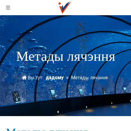
Метады лячэння
Вы тут:
дадому
»
Метады лячэння