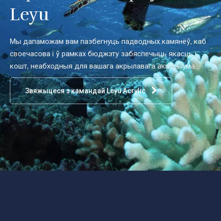
Leyu
Мы дапаможам вам пазбегнуць падводных камянёў, каб
своечасова і ў рамках бюджэту забяспечыць якасць і
кошт, неабходныя для вашага акрылавага акварыума.
Звяжыцеся з камандай Leyu Acrylic