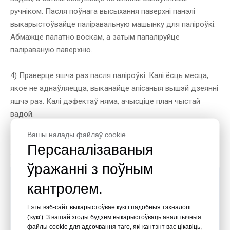
ручніком. Пасля поўнага высыхання паверхні панэлі
выкарыстоўвайце паліравальную машынку для паліроўкі.
Абмажце палатно воскам, а затым папаліруйце
паліраваную паверхню.
4) Праверце яшчэ раз пасля паліроўкі. Калі ёсць месца,
якое не аднаўляецца, выканайце апісаныя вышэй дзеянні
яшчэ раз. Калі дэфектаў няма, ачысціце план чыстай
вадой.
Вашы налады файлаў cookie.
Напрыклад
Персаналізаваныя
ўражанні з поўным
кантролем.
Гэты вэб-сайт выкарыстоўвае кукі і падобныя тэхналогіі
('кукі'). З вашай згоды будзем выкарыстоўваць аналітычныя
файлы cookie для адсочвання таго, які кантэнт вас цікавіць,