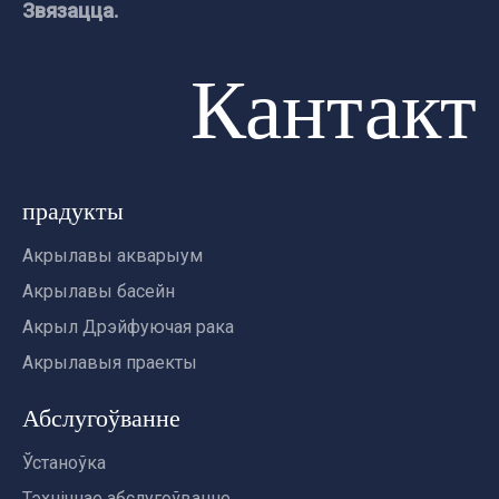
Звязацца.
Кантакт
прадукты
Акрылавы акварыум
Акрылавы басейн
Акрыл Дрэйфуючая рака
Акрылавыя праекты
Абслугоўванне
Ўстаноўка
Тэхнічнае абслугоўванне