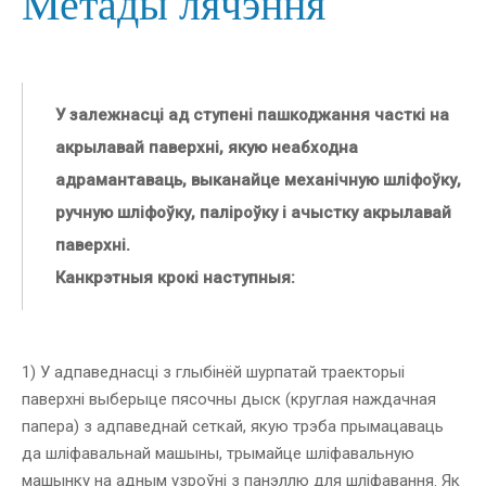
Метады лячэння
У залежнасці ад ступені пашкоджання часткі на
акрылавай паверхні, якую неабходна
адрамантаваць, выканайце механічную шліфоўку,
ручную шліфоўку, паліроўку і ачыстку акрылавай
паверхні.
Канкрэтныя крокі наступныя:
1) У адпаведнасці з глыбінёй шурпатай траекторыі
паверхні выберыце пясочны дыск (круглая наждачная
папера) з адпаведнай сеткай, якую трэба прымацаваць
да шліфавальнай машыны, трымайце шліфавальную
машынку на адным узроўні з панэллю для шліфавання. Як