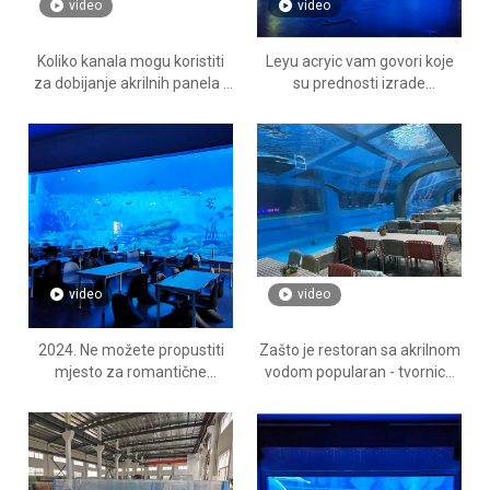
video
video
Koliko kanala mogu koristiti
Leyu acryic vam govori koje
za dobijanje akrilnih panela -
su prednosti izrade
Leyu akril
okeanskih akvarija pomoću
akrilne ploče - Fabrika
proizvoda Leyu Acrylic Sheet
Products
video
video
2024. Ne možete propustiti
Zašto je restoran sa akrilnom
mjesto za romantične
vodom popularan - tvornica
sastanke - Restoran akrilne
proizvoda od akrilnih ploča
vode - Fabrika proizvoda od
Leyu
akrilnih ploča Leyu