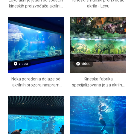
Leyu akril je jedan od vodećih
Kineski vrhunski proizvođač
kineskih proizvođača akrilnih
akrila - Leyu
prozora - leyu
video
video
Neka poređenja dolaze od
Kineska fabrika
akrilnih prozora naspram
specijalizovana je za akrilne
staklenih prozora - leyu
prozore po meri za
oceanarijum .- leyu