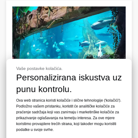
Vaše postavke kolačića.
Personalizirana iskustva uz
punu kontrolu.
Leyu Arylic Aquarim
Ova web stranica koristi kolačiće i slične tehnologije ('kolačići').
Xuzhou Oulebao Polar Ocean Park
Podložno vašem pristanku, koristit će analitičke kolačiće za
praćenje sadržaja koji vas zanimaju i marketinške kolačiće za
Xuzhou Oulebao Ocean Polar World se nalazi u gradu
prikazivanje oglašavanja na temelju interesa. Za ove mjere
Xuzhou u Kini, a sve akrilne ploče u parku proizvodi
koristimo provajdere trećih strana, koji također mogu koristiti
podatke u svoje svrhe.
fabrika Leyu Acrylic.