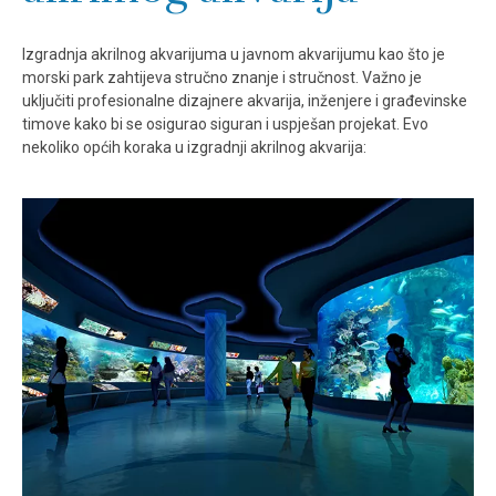
Izgradnja akrilnog akvarijuma u javnom akvarijumu kao što je
morski park zahtijeva stručno znanje i stručnost. Važno je
uključiti profesionalne dizajnere akvarija, inženjere i građevinske
timove kako bi se osigurao siguran i uspješan projekat. Evo
nekoliko općih koraka u izgradnji akrilnog akvarija: