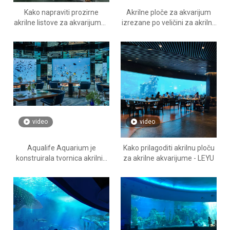
Kako napraviti prozirne
Akrilne ploče za akvarijum
akrilne listove za akvarijume -
izrezane po veličini za akrilne
Leyu
akvarijume - LEYU
video
video
Aqualife Aquarium je
Kako prilagoditi akrilnu ploču
konstruirala tvornica akrilnih
za akrilne akvarijume - LEYU
akvarija Leyu - Leyu