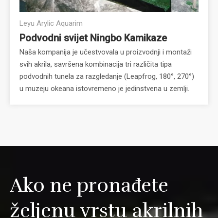
Leyu Arylic Aquarim
Podvodni svijet Ningbo Kamikaze
Naša kompanija je učestvovala u proizvodnji i montaži
svih akrila, savršena kombinacija tri različita tipa
podvodnih tunela za razgledanje (Leapfrog, 180°, 270°)
u muzeju okeana istovremeno je jedinstvena u zemlji.
Ako ne pronađete
željenu vrstu akrilnih