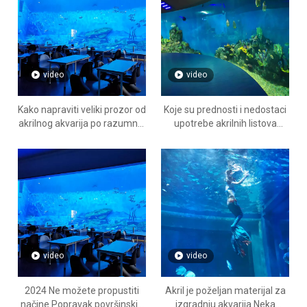
video
video
Kako napraviti veliki prozor od
Koje su prednosti i nedostaci
akrilnog akvarija po razumnoj
upotrebe akrilnih listova
cijeni - Fabrika proizvoda od
umjesto stakla u
akrilnih ploča Leyu
akvarijumima - Fabrika
proizvoda od akrilnih ploča
Leyu
video
video
2024 Ne možete propustiti
Akril je poželjan materijal za
načine Popravak površinskih
izgradnju akvarija Neka