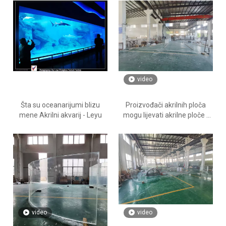
Leyu
video
Šta su oceanarijumi blizu
Proizvođači akrilnih ploča
mene Akrilni akvarij - Leyu
mogu lijevati akrilne ploče -
LEYU
video
video