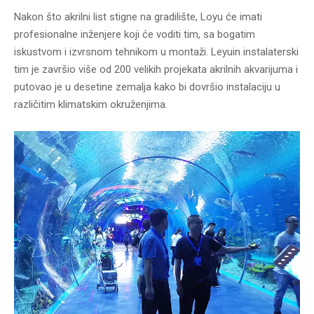
Nakon što akrilni list stigne na gradilište, Loyu će imati
profesionalne inženjere koji će voditi tim, sa bogatim
iskustvom i izvrsnom tehnikom u montaži. Leyuin instalaterski
tim je završio više od 200 velikih projekata akrilnih akvarijuma i
putovao je u desetine zemalja kako bi dovršio instalaciju u
različitim klimatskim okruženjima.