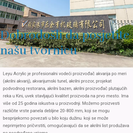
Dobrodošli da posjetite
našu tvornicu
Leyu Acrylic je profesionalni vodeći proizvođač akvarija po meri
(akrilni akvarij), akvarijumski tunel, akrilni prozor, projekat
podvodnog restorana, akrilni bazen, akrilni proizvođač plutajućih
reka u Kini, uvek stavljajući kvalitet proizvoda na prvo mesto. Ima
više od 25 godina iskustva u proizvodnji. Možemo proizvesti
različite vrste panela debljine 20-800 mm, koji se mogu
besprijekorno povezati u bilo koju dužinu. koji se može
neprimjetno pričvrstiti, omogućavajući da se akrilni list produžava