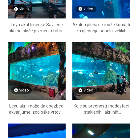
video
video
Leyu akril limenke Savijene
Akrilna ploča se može koristiti
akrilne ploče po meri u fabrici
za gledanje panela, velikih
po povoljnim cenama - Leyu
akvarija, bazena - leyu akril
video
video
Leyu akril može da obezbedi
Koje su prednosti i nedostaci
akvarijume, zoološke vrtove i
staklenih i akrilnih
akrilne prozore za akvarijume
slatkovodnih akvarija-leyu
- Leyu fabrika akrilnih ploča
akril