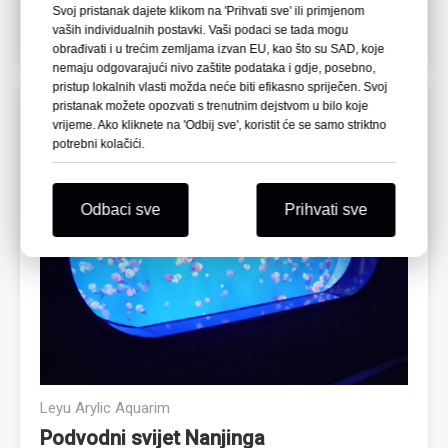
Svoj pristanak dajete klikom na 'Prihvati sve' ili primjenom
vaših individualnih postavki. Vaši podaci se tada mogu
obrađivati ​​i u trećim zemljama izvan EU, kao što su SAD, koje
nemaju odgovarajući nivo zaštite podataka i gdje, posebno,
pristup lokalnih vlasti možda neće biti efikasno spriječen. Svoj
pristanak možete opozvati s trenutnim dejstvom u bilo koje
vrijeme. Ako kliknete na 'Odbij sve', koristit će se samo striktno
potrebni kolačići.
Odbaci sve
Prihvati sve
Leyu Arylic Aquarim
Podvodni svijet Nanjinga