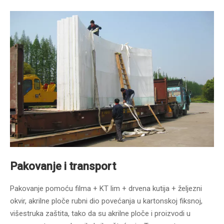
Pakovanje i transport
Pakovanje pomoću filma + KT lim + drvena kutija + željezni
okvir, akrilne ploče rubni dio povećanja u kartonskoj fiksnoj,
višestruka zaštita, tako da su akrilne ploče i proizvodi u