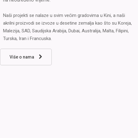
na neodređeno vrijeme.
Naši projekti se nalaze u svim većim gradovima u Kini, a naši
akrilni proizvodi se izvoze u desetine zemalja kao što su Koreja,
Malezija, SAD, Saudijska Arabija, Dubai, Australija, Malta, Filipini,
Turska, Iran i Francuska.
Više o nama