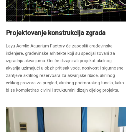
Projektovanje konstrukcija zgrada
Leyu Acrylic Aquarium Factory će zaposliti građevinske
inženjere, građevinske arhitekte koji su specijalizovani za
izgradnju akvarijuma. Oni će dizajnirati projekat akrilnog
akvarija uzimajući u obzir pritisak vode, nosivost i sigurnosne
zahtjeve akrilnog rezervoara za akvarijske ribice, akrilnog
velikog prozora za pregled, akrilnog podmorskog tunela, kako
bi se kompletirao civilni i strukturalni dizajn cijelog projekta.