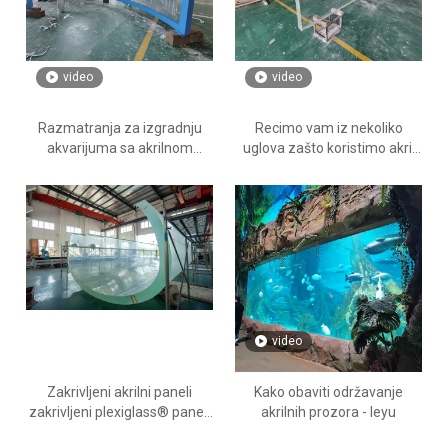
video
video
Razmatranja za izgradnju
Recimo vam iz nekoliko
akvarijuma sa akrilnom
uglova zašto koristimo akril
pločom - Leyu
nasuprot staklu - leyu
video
Zakrivljeni akrilni paneli
Kako obaviti održavanje
zakrivljeni plexiglass® paneli
akrilnih prozora - leyu
Kako savijati akrilne ploče -