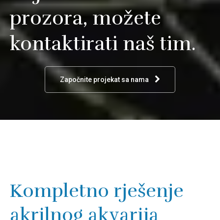
prozora, možete
kontaktirati naš tim.
Započnite projekat sa nama
Kompletno rješenje
akrilnog akvarija