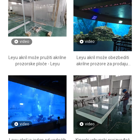
video
video
Leyu akril može pružiti akrilne
Leyu akril može obezbediti
prozorske ploče - Leyu
akrilne prozore za prodaju-
leyu
video
video