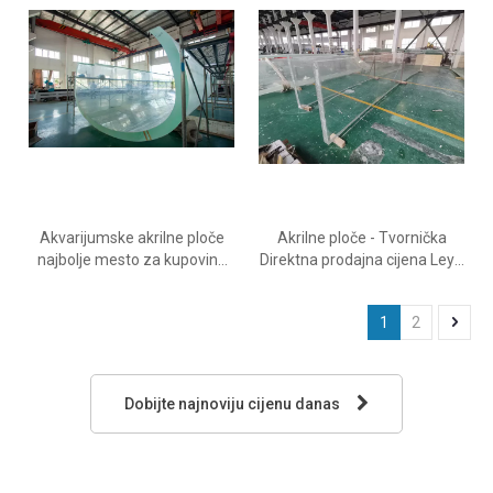
Leyu
Akvarijumske akrilne ploče
Akrilne ploče - Tvornička
najbolje mesto za kupovinu
Direktna prodajna cijena Leyu
akrilnih ploča za akvarij - Leyu
Fabrika je specijalizovana za
proizvodnju akrilnih ploča po
1
2
najboljoj ceni - Leyu
Dobijte najnoviju cijenu danas