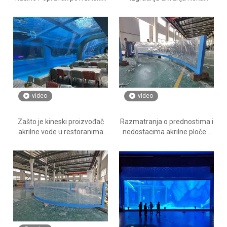
ogrebotina u restoranima sa
osjetite misteriju i šarm
akrilnom vodom - Fabrika
okeana - Leyu akrilni bazeni
proizvoda od akrilnih ploča
na prodaju
Leyu
video
video
Zašto je kineski proizvođač
Razmatranja o prednostima i
akrilne vode u restoranima
nedostacima akrilne ploče -
popularan - tvornica
Leyu
proizvoda od akrilnih ploča
Leyu