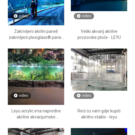
video
video
Zakrivljeni akrilni paneli
Veliki akvarij akrilne
zakrivljeni plexiglass® paneli
prozorske ploče - LEYU
- Leyu
video
video
Leyu acrylic ima napredne
Reći ću vam gdje kupiti
akrilne akvarijumske
akrilno staklo - leyu
tehnologije - Leyu