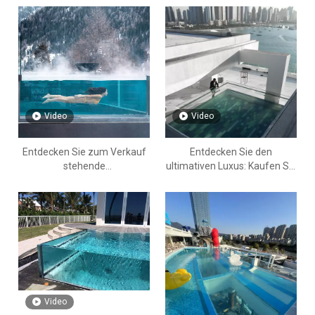
Video
Video
Entdecken Sie zum Verkauf
Entdecken Sie den
stehende
ultimativen Luxus: Kaufen Sie
Außenschwimmbäder mit
Acryl-Schwimmbaddesigns
Acrylplatten - LEYU
von Leyu Acrylic Factory
Video