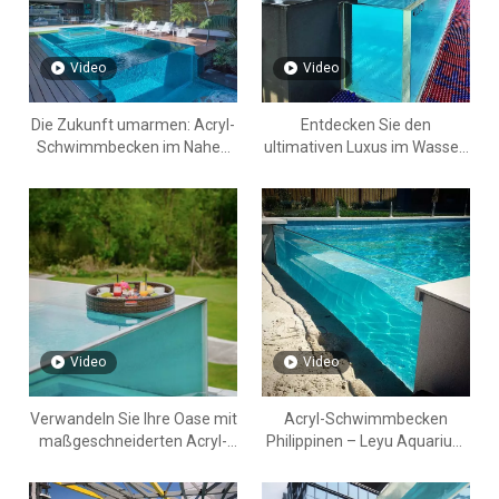
Video
Video
Die Zukunft umarmen: Acryl-
Entdecken Sie den
Schwimmbecken im Nahen
ultimativen Luxus im Wasser:
Osten – Dubai
Leyu-Acrylplatten für
Schwimmbäder auf den
Philippinen und darüber
hinaus in Südostasien
Video
Video
Verwandeln Sie Ihre Oase mit
Acryl-Schwimmbecken
maßgeschneiderten Acryl-
Philippinen – Leyu Aquarium
Plexiglas-Schwimmbädern
Acrylfabrik – Leyu
im Nahen Osten