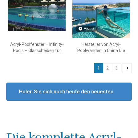
Video
Acryl-Poolfenster – Infinity-
Hersteller von Acryl-
Pools – Glasscheiben für
Poolwänden in China Die
Schwimmbadglas – Leyu
Leyu Acrylic Company
gründete 1996 eine Fabrik
1
2
3
mit dem niedrigsten Preis im
Jahr 2024 – LEYU
Holen Sie sich noch heute den neuesten
Preis
Die komplette Acryl-