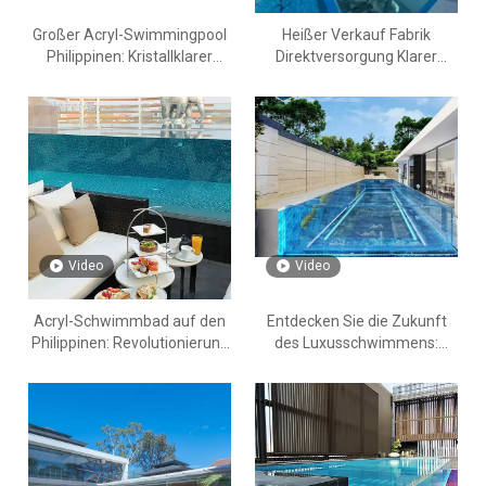
Großer Acryl-Swimmingpool
Heißer Verkauf Fabrik
Philippinen: Kristallklarer
Direktversorgung Klarer
Luxus für ein tropisches
Acryl-Außenpool - Leyu-
Paradies
Acrylpools zum Verkauf
Video
Video
Acryl-Schwimmbad auf den
Entdecken Sie die Zukunft
Philippinen: Revolutionierung
des Luxusschwimmens:
des Luxuslebens mit den
chlorfreie Salzwasser-
maßgeschneiderten Designs
Acrylpools, maßgeschneidert
der Leyu Acrylic Factory
für den Nahen Osten