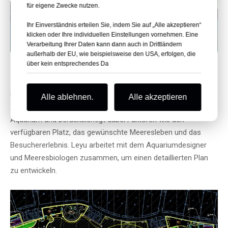
für eigene Zwecke nutzen.
Ihr Einverständnis erteilen Sie, indem Sie auf „Alle akzeptieren“
klicken oder Ihre individuellen Einstellungen vornehmen. Eine
Verarbeitung Ihrer Daten kann dann auch in Drittländern
außerhalb der EU, wie beispielsweise den USA, erfolgen, die
über kein entsprechendes Da
Konzeptualisierung, Planung und Design
Die Leyu Acrylic Aquarium Factory bestimmt die Größe des
Alle ablehnen.
Alle akzeptieren
Acrylaquariums und des Aquariums für das Ocean Park Public
Aquarium und berücksichtigt dabei Faktoren wie den
verfügbaren Platz, das gewünschte Meeresleben und das
Besuchererlebnis. Leyu arbeitet mit dem Aquariumdesigner
und Meeresbiologen zusammen, um einen detaillierten Plan
zu entwickeln.