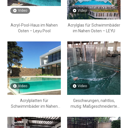
Video
Video
Acryl-Pool-Haus im Nahen
Acrylglas für Schwimmbäder
Osten – Leyu Pool
im Nahen Osten – LEYU
Video
Video
Acrylplatten für
Geschwungen, nahtlos,
Schwimmbäder im Nahen
mutig: Maßgeschneiderte
Osten – Leyu
Acrylplatten für die Form
Ihres
Traumschwimmbeckens