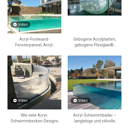
Video
Acryl-Poolwand-
Gebogene Acrylplatten,
Fensterpaneel, Acryl-
gebogene Plexiglas®-
Hersteller, Lieferant, 24-
Platten. Wie man Acrylplatten
Stunden-Service – LEYU
biegt – Leyu
Video
Video
Wie viele Acryl-
Acryl-Schwimmbäder –
Schwimmbecken-Designs
langlebige und stilvolle
gibt es - LEYU
Lösungen von Leyu