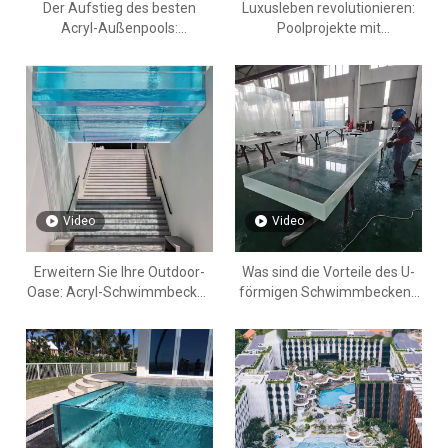
Der Aufstieg des besten
Luxusleben revolutionieren:
Acryl-Außenpools:
Poolprojekte mit
Popularität und Werbung im
Acrylwänden im Nahen Osten
Nahen Osten
und Südostasien
Video
Video
Erweitern Sie Ihre Outdoor-
Was sind die Vorteile des U-
Oase: Acryl-Schwimmbecken
förmigen Schwimmbeckens
vom Acryl-Pool-Hersteller
von Leyu? Professionelles,
Leyu aus Florida
maßgeschneidertes U-
förmiges Acryl-
Schwimmbecken von Leyu