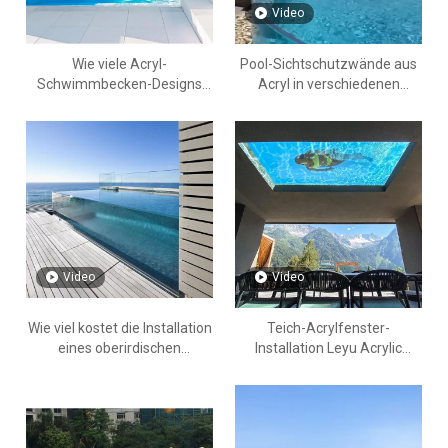
Video
Wie viele Acryl-
Pool-Sichtschutzwände aus
Schwimmbecken-Designs
Acryl in verschiedenen
gibt es - Leyu Acrylic Factory
Formen und Kurven – Fabrik
für Acrylplattenprodukte von
LEYU
Video
Video
Wie viel kostet die Installation
Teich-Acrylfenster-
eines oberirdischen
Installation Leyu Acrylic
Acrylpools - LEYU
Factory ist auf die
Bereitstellung von
Installationsvideos
spezialisiert – LEYU