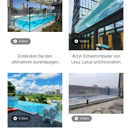
Video
Video
Entdecken Sie den
Acryl-Schwimmbäder von
ultimativen zuverlässigen
Leyu: Luxus und Innovation
Hersteller von Acryl-
neu definiert
Schwimmbädern: Warum
Leyu Acryl den Weg weist
Video
Video