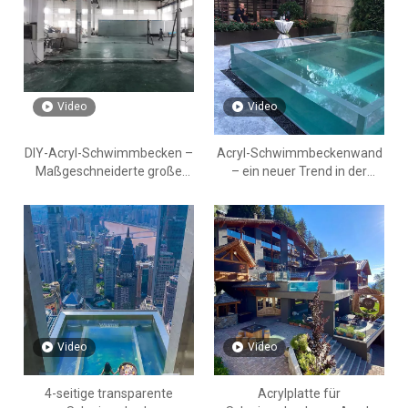
Video
Video
DIY-Acryl-Schwimmbecken –
Acryl-Schwimmbeckenwand
Maßgeschneiderte große
– ein neuer Trend in der
Acrylplatte für ein
Schwimmbaddekoration
Schwimmbad im Nahen
Osten
Video
Video
4-seitige transparente
Acrylplatte für