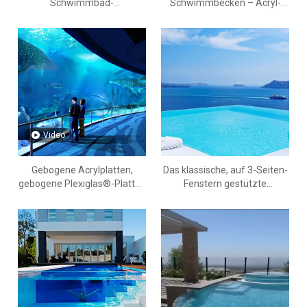
Schwimmbad-
Schwimmbecken – Acryl-
Acrylplatteninstallationen-
Sichtplatten für
Leyu Aquarium-Acrylfabrik -
Schwimmbäder
Leyu
Video
Gebogene Acrylplatten,
Das klassische, auf 3-Seiten-
gebogene Plexiglas®-Platten
Fenstern gestützte
– Leyu
Schwimmbecken Leyu
Aquarium Acrylic Factory ist
das professionellste - Leyu