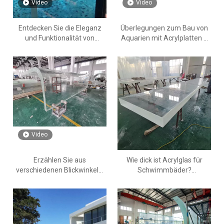
Video
Video
Entdecken Sie die Eleganz
Überlegungen zum Bau von
und Funktionalität von
Aquarien mit Acrylplatten –
Innenpool-Designs aus Acryl
Leyu
Video
Erzählen Sie aus
Wie dick ist Acrylglas für
verschiedenen Blickwinkeln,
Schwimmbäder?
warum wir Acryl statt Glas
Dickentoleranzen für
verwenden – Leyu
Acrylglas – Leyu