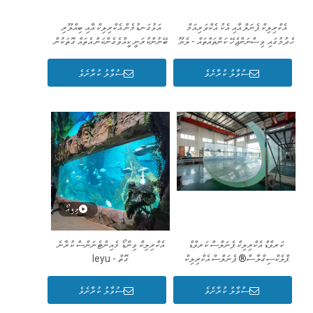
އެކްރިލިކް ޕެނަލް އާއި އެކު އެކްވަރިއަމް
އަޅުގަނޑުމެން އެކްރިލިކް އާއި ބިއްލޫރި
ހެދުމުގައި ވިސްނަންޖެހޭ ކަންތައްތައް - ލެޔޫ
ބޭނުންކުރަނީ ކީއްވެގެންކަން އެތައް ގޮތަކުން
ކިޔައިދީބަލަ - leyu
ސުވާލު ކުރާށެވެ
ސުވާލު ކުރާށެވެ
ވިޑިއޯ
ކަރވްޑް އެކްރިލިކް ޕެނަލްސް ކަރވްޑް
އެކްރިލިކް ވިންޑޯ މެއިންޓެނަންސް ކުރާނެ
ޕްލެކްސިގްލާސް® ޕެނަލްސް އެކްރިލިކް
ގޮތް - leyu
ޝީޓް ބެންޑް ކުރާނެ ގޮތް - ލެޔޫ
ސުވާލު ކުރާށެވެ
ސުވާލު ކުރާށެވެ