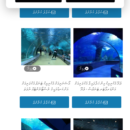
އެކްވަރިއަމް ޓަނަލް ހެދުމަށެވެ
ސުވާލު ކުރާށެވެ
ސުވާލު ކުރާށެވެ
ވިޑިއޯ
ވިޑިއޯ
ލެޔޫ އެކްރިލިކް އިން ހަދާފައިވާ އެކްވަރިއަމް
އޯޝަނަރިއަމް އެކްރިލިކް ޓަނަލް އެކްވަރިއަމް
އަންޑަރވޯޓަރ ޓަނަލްސް - ލެޔޫ
އަށް ކަނޑުއަޑީގެ ރެސްޓޯރެންޓެއް ނުވަތަ
އޯޝަން ޕާކެއް- ލޭޔޫ
ސުވާލު ކުރާށެވެ
ސުވާލު ކުރާށެވެ