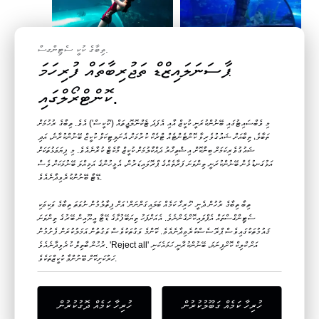
ވިޑިއޯ
ވިޑިއޯ
ތިބާގެ ކުކީ ސެޓިންގސް.
ޕާސަނަލައިޒްޑް ތަޖުރިބާތައް ފުރިހަމަ
ލެޔޫ އެކްރިލިކް އިން ވެސް ބެންގަލޫރު ޓަނަލް
ބޮޑު އަލްޓްރާ ކްލިއަރ ކަރވްޑް އޯޝަނަރިއަމް
ކޮންޓްރޯލްގައި.
އެކްވަރިއަމް - ލެޔޫ ފަދަ އެކްވަރިއަމްތައް
އެކްވަރިއަމް ޓޭންކް އެކްރިލިކްސް ގްލާސް
ހެދިދާނެ އެވެ
ޓަނަލް - ލެޔޫ އެކްރިލިކް އެކްވަރިއަމް
ފެކްޓްރީ
މި ވެބްސައިޓުގައި ބޭނުންކުރަނީ ކުކީޒް އާއި އެފަދަ ޓެކްނޮލޮޖީތައް ('ކުކީސް') އެވެ. ތިބާގެ ރުހުމަށް
ސުވާލު ކުރާށެވެ
ސުވާލު ކުރާށެވެ
ތަބާވެ، ތިބާއަށް ޝައުގުވެރިވާ ކޮންޓެންޓެއް ޓްރެކް ކުރުމަށް އެނަލިޓިކަލް ކުކީޒް ބޭނުންކުރާނެ، އަދި
ޝައުގުވެރިކަމަށް ބިނާކޮށް އިޝްތިހާރު ދައްކާލުމަށް ކުކީޒް މާކެޓް ކުރާނެއެވެ. މި ފިޔަވަޅުތަކަށް
އަޅުގަނޑުމެން ބޭނުންކުރަނީ ތިންވަނަ ފަރާތެއްގެ ޕްރޮވައިޑަރުން، އެމީހުންގެ އަމިއްލަ ބޭނުމަކަށް ވެސް
ޑޭޓާ ބޭނުންކުރެވިދާނެއެވެ.
ތިބާ ތިބާގެ ރުހުން ދެނީ 'ހުރިހާ ކަމެއް ބަލައިގަންނަން' އަށް ފިތާލުމުން ނުވަތަ ތިބާގެ ވަކިވަކި
ސެޓިންގްސްތައް އެޕްލައިކޮށްގެންނެވެ. އެއަށްފަހު ތިޔަބޭފުޅާގެ ޑޭޓާ އީޔޫއިން ބޭރުގެ ތިންވަނަ
ޤައުމުތަކުގައިވެސް ޕްރޮސެސްކުރެވިދާނެއެވެ. ކޮންމެ ވަގުތަކުވެސް ވަގުތުން އަމަލުކުރަން ފެށުމުން
ރުހުން ބާތިލް ކުރެވިދާނެއެވެ. 'Reject all' އަށް ކްލިކް ކޮށްފިނަމަ، ބޭނުންކުރާނީ ހަމައެކަނި
ހަރުކަށިކޮށް ބޭނުންވާ ކުކީޒްތަކެވެ.
ވިޑިއޯ
ލެޔޫ އެކްރިލިކް ފެކްޓްރީ - ލެޔޫ އިން
ލެޔޫ ޚާއްސަވެފައިވަނީ ޓަނަލް އެކްވަރިއަމް
ހުރިހާ ކަމެއް ގަބޫލުކުރުން
ހުރިހާ ކަމެއް ދޮގުކުރުން
ހަދާފައިވާ ޓަނަލް އެކްވަރިއަމް
ބެންގަލޫރު - ލެޔޫ ފަދަ އެކްރިލިކް