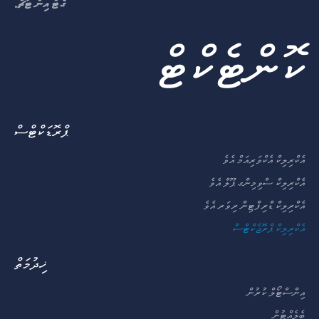
ގެޓް އިން ޓަޗް.
ކޮންޓެކްޓް
ޕްރޮޑަކްޓްސް
އެކްރިލިކް އެކްވަރިއަމް އެވެ
އެކްރިލިކް ސްވިމިންގ ޕޫލް އެވެ
އެކްރިލިކް ޑްރިފްޓިން ރިވަރ އެވެ
އެކްރިލިކް ޕްރޮޖެކްޓްސް
ޚިދުމަތް
އިންސްޓޯލް ކުރުން
ބެލެއްޓުން