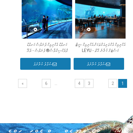
ވިޑިއޯ
ވިޑިއޯ
އެކްރިލިކް އެކްވަރިއަމްތަކަށް އެކްރިލިކް ޝީޓް
ކަރވްޑް އެކްރިލިކް ޕެނަލްސް ކަރވްޑް
ކަސްޓަމް ކުރާނެ ގޮތް - LEYU
ޕްލެކްސިގްލާސް® ޕެނަލްސް - ލެޔޫ
ސުވާލު ކުރާށެވެ
ސުވާލު ކުރާށެވެ
»
6
...
4
3
2
1