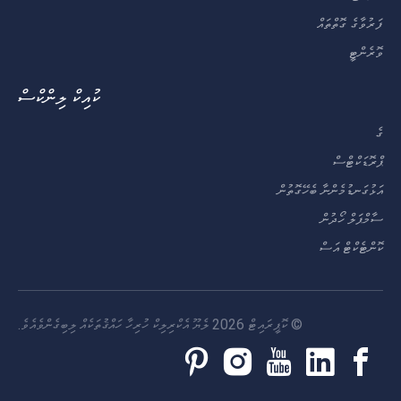
ފަރުވާގެ ގޮތްތައް
ވޮރެންޓީ
ކުއިކް ލިންކްސް
ގެ
ޕްރޮޑަކްޓްސް
އަޅުގަނޑުމެންނާ ބެހޭގޮތުން
ސާމްޕަލް ހޯދުން
ކޮންޓެކްޓް އަސް
© ކޮޕީރައިޓް
2026
ލެޔޫ އެކްރިލިކް ހުރިހާ ހައްޤުތަކެއް ލިބިގެންވެއެވެ.