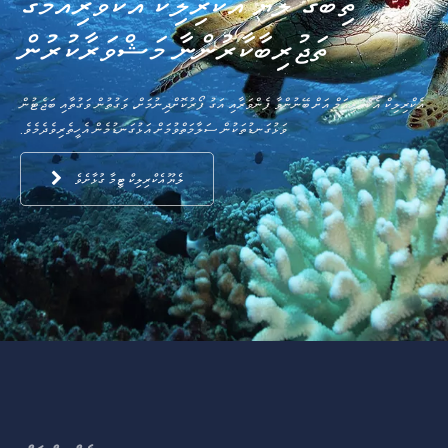
ތިބާގެ ލެޔޫ އެކްރިލިކް އެކްވަރިއަމްގެ
ތަޖުރިބާކާރުންނާ މަޝްވަރާކުރުން
އެކްރިލިކް އެކްވަރިއަމް އަށް ބޭނުންވާ ފެންވަރާއި އަގު ފޯރުކޮށްދިނުމަށް، ވަގުތުން ވަގުތާއި ބަޖެޓުން
ވަޅުގަނޑުތަކުން ސަލާމަތްވުމަށް އަޅުގަނޑުމެން އެހީތެރިވެދެމެވެ.
ލެޔޫ އެކްރިލިކް ޓީމާ ގުޅާށެވެ