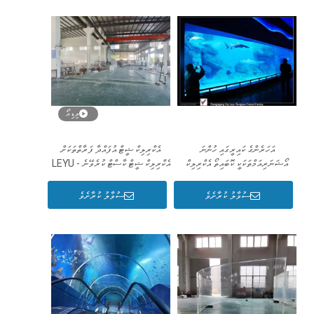
ވިޑިއޯ
އަހަރެންގެ ކައިރީގައި ހުންނަ
އެކްރިލިކް ޝީޓް އުފައްދާ ފަރާތްތަކަށް
އޯޝަނަރިއަމްތަކަކީ ކޮބައިތޯ އެކްރިލިކް
އެކްރިލިކް ޝީޓް ކާސްޓް ކުރެވޭނެ - LEYU
އެކްވަރިއަމް - ލެޔޫ
ސުވާލު ކުރާށެވެ
ސުވާލު ކުރާށެވެ