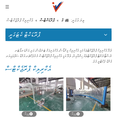
ތިޔަ އުޅެނީ:
ގެ
»
ޕްރޮޑަކްޓްސް
»
އެކްރިލިކް ޕްރޮޖެކްޓްސް
ޕްރޮޑަކްޓް ކެޓަގަރީ
ލެޔޫ އެކްރިލިކް ޕްރޮޖެކްޓްތަކުގައި އެކްރިލިކް ވިންޑޯސް، އެކްވަރިއަމް ޓަނަލްސް، އަދި އަންޑަރވޯޓަރ
ރެސްޓޯރެންޓް ޕްރޮޖެކްޓްތައް ހިންގާއިރު، ލެޔޫ އަކީ އެކްރިލިކް ޕްރޮޖެކްޓްސް މެނުފެކްޗަރ އެންޑް ސަޕްލައިއަރ
އެންޑް ފެކްޓްރީ އެވެ.
އެކްރިލިކް ޕްރޮޖެކްޓްސް
ވިޑިއޯ
ވިޑިއޯ