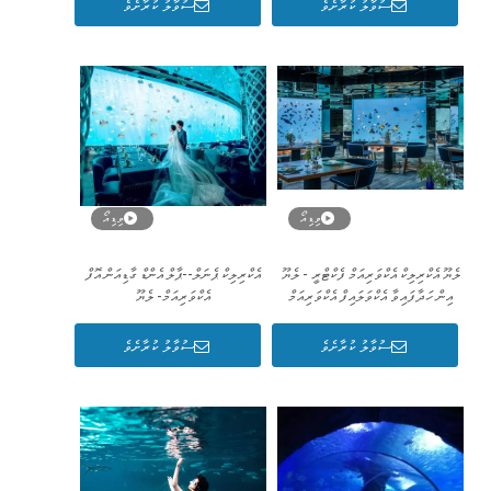
ސުވާލު ކުރާށެވެ
ސުވާލު ކުރާށެވެ
ވިޑިއޯ
ވިޑިއޯ
ލެޔޫ އެކްރިލިކް އެކްވަރިއަމް ފެކްޓްރީ - ލެޔޫ
އެކްރިލިކް ޕެނަލް--ޕާލް އެންޑް ގާޑިއަން އޮފް
އިން ހަދާފައިވާ އެކްވަލައިފް އެކްވަރިއަމް
އެކްވަރިއަމް- ލެޔޫ
ސުވާލު ކުރާށެވެ
ސުވާލު ކުރާށެވެ