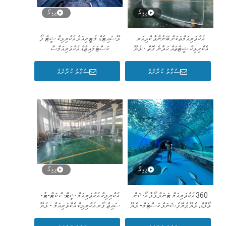
ވިޑިއޯ
ވިޑިއޯ
އެކްވަރިއަމްތަކަށް ބޭނުންވާ ކްލިއަރ
ލޫސައިޓެޑް މެޓީރިއަލް އެކްރިލިކް ޝީޓް ފޯ
އެކްރިލިކް ޝީޓްތައް ހަދާނެ ގޮތް - ލެޔޫ
ކަސްޓަމައިޒްޑް އެކްވަރިއަމްސް
ސުވާލު ކުރާށެވެ
ސުވާލު ކުރާށެވެ
ވިޑިއޯ
ވިޑިއޯ
360 އެކްވަރިއަމް ޓަނަލް ޕޯލާ އޯޝަން
އެކްރިލިކް އެކްވަރިއަމް ޝީޓްސް ކަޓް-ޓު-
ވޯލްޑް، ލެޔޫ ޕްރޮފެޝަނަލް ކަސްޓަމް- ލެޔޫ
ސައިޒް ފޯރ އެކްރިލިކް އެކްވަރިއަމް - ލެޔޫ