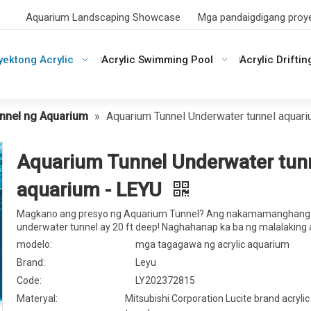
Aquarium Landscaping Showcase
Mga pandaigdigang proy
ektong Acrylic
Acrylic Swimming Pool
Acrylic Driftin
nnel ng Aquarium
»
Aquarium Tunnel Underwater tunnel aquari
Aquarium Tunnel Underwater tun
aquarium - LEYU
Magkano ang presyo ng Aquarium Tunnel? Ang nakamamanghang
underwater tunnel ay 20 ft deep! Naghahanap ka ba ng malalaking
modelo:
mga tagagawa ng acrylic aquarium
Brand:
Leyu
Code:
LY202372815
Materyal:
Mitsubishi Corporation Lucite brand acryli