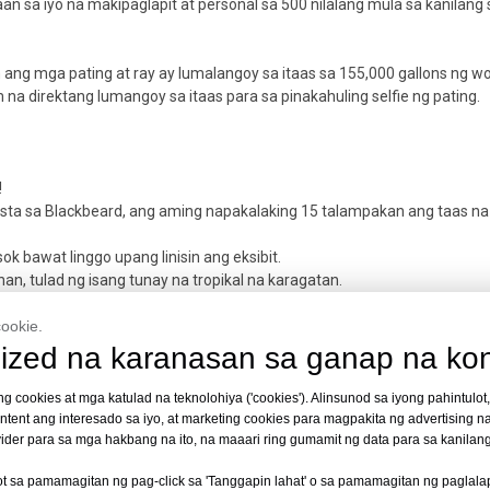
 sa iyo na makipaglapit at personal sa 500 nilalang mula sa kanilang s
n ang mga pating at ray ay lumalangoy sa itaas sa 155,000 gallons ng w
a direktang lumangoy sa itaas para sa pinakahuling selfie ng pating.
!
 sa Blackbeard, ang aming napakalaking 15 talampakan ang taas na 
 bawat linggo upang linisin ang eksibit.
han, tulad ng isang tunay na tropikal na karagatan.
sa aquarium, karaniwang may mga pating at kaugnay na buhay sa tubi
ookie.
ized na karanasan sa ganap na kont
r tunnel aquarium, at propesyonal na disenyo, produksyon, pag-install,
 cookies at mga katulad na teknolohiya ('cookies'). Alinsunod sa iyong pahintulot,
tent ang interesado sa iyo, at marketing cookies para magpakita ng advertising n
vider para sa mga hakbang na ito, na maaari ring gumamit ng data para sa kanilang
Tunnel ng Aquarium
|
Underwater tunnel aquarium
, mangyaring maki
ot sa pamamagitan ng pag-click sa 'Tanggapin lahat' o sa pamamagitan ng paglala