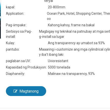
teryal
kapal:
20-800mm
Application:
Ocean Park, Hotel, Shopping Center, The
oo
Pag-iimpake:
Kahong kahoy, frame na bakal
Serbisyo sa Pag-
Magbigay ng teknikal na patnubay at mga ser
install:
g-install sa lugar
Kulay:
Ang transparency ay umabot sa 93%
pantubo:
Maaaring i-customize ang mga cylindrical cyl
y iba't ibang laki
paglaban sa UV:
Uvioresistant
Kapasidad ng Produksyon:
5000 tonelada
Diaphaneity:
Malinaw na transparency, 93%
Magtanong