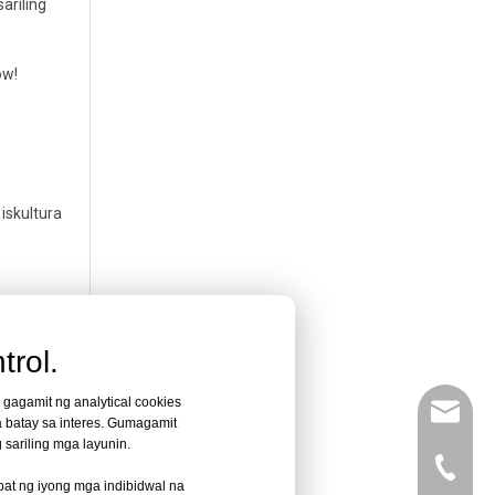
ariling
ow!
iskultura
g. Ang mga
rol.
 at 24 na
 gagamit ng analytical cookies
leyu02@
a batay sa interes. Gumagamit
 sariling mga layunin.
pag-
+86- 13
pat ng iyong mga indibidwal na