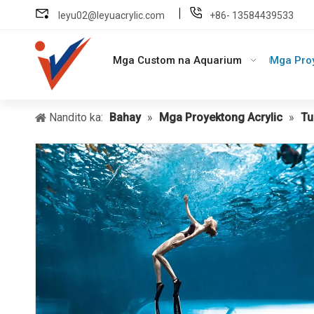
leyu02@leyuacrylic.com
+86- 13584439533
Mga Custom na Aquarium
Mga Proy
Nandito ka:
Bahay
»
Mga Proyektong Acrylic
»
Tu