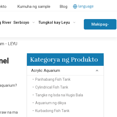
ekto
Kumuha ng sample
Blog
g River
Serbisyo
Tungkol kay Leyu
Makipag-
ugnayan
um - LEYU
sa Amin
Kategorya ng Produkto
nel
Acrylic Aquarium
Parihabang Fish Tank
 aquarium?
Cylindrical Fish Tank
Tangke ng Isda na Hugis Bala
Aquarium ng dikya
Kurbadong Fish Tank
c raw na ma