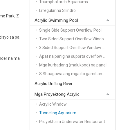
Triumphal arch Aquariums
Lrregular na Silindro
me Park, Z
Acrylic Swimming Pool
Single Side Support Overflow Pool
bisyo sa pa
Two Sided Support Overflow Window Pool
3 Sided Support Overflow Window Pool
Apat na panig na suporta overflow window pool
inder na ma
Mga kurbadong (malukong) na panel
S Shaagawa ang mga ito gamit ang precision laser-cutting at seamless bonding techniques na nag-aalis ng mga leaks at nag-maximize ng viewing angle. Ang aming mga panel, na available sa mga kapal mula 10mm hanggang 50mm, ay UV-stabilized at impact-resistant, perpekto para sa mga pamilyang may mga mapaglarong bata o high-traffic hospitality venue. Dagdag pa, na may mga modular na disenyong madaling i-assemble, madali lang ang pag-install – hindi kailangan ng mabibigat na makinarya, puro plug-and-play na aquatic magic lang.
Acrylic Drifting River
Mga Proyektong Acrylic
Acrylic Window
Tunnel ng Aquarium
Proyekto sa Underwater Restaurant