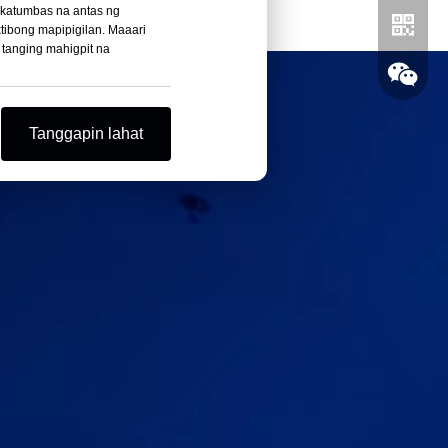
 katumbas na antas ng
ktibong mapipigilan. Maaari
 tanging mahigpit na
Tanggapin lahat
Whatsa
Wechat