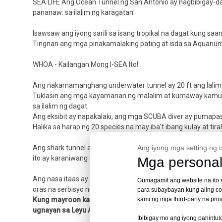
SEA LIFE Ang Ocean Tunnel ng San Antonio ay nagbibigay-daan
pananaw: sa ilalim ng karagatan.
Isawsaw ang iyong sarili sa isang tropikal na dagat kung saa
Tingnan ang mga pinakamalaking pating at isda sa Aquarium n
WHOA - Kailangan Mong I-SEA Ito!
Ang nakamamanghang underwater tunnel ay 20 ft ang lalim
Tuklasin ang mga kayamanan ng malalim at kumaway kamusta
sa ilalim ng dagat.
Ang eksibit ay napakalaki, ang mga SCUBA diver ay pumapasok
Halika sa harap ng 20 species na may iba't ibang kulay at tira
Ang shark tunnel ay isang underwater tunnel na dumadaan 
Ang iyong mga setting ng c
ito ay karaniwang gawa sa makapal na acrylic.
Mga personal
Ang nasa itaas ay tungkol sa mga aquarium tunnel, underwate
Gumagamit ang website na ito ng
oras na serbisyo ng pabrika ng Leyu.
para subaybayan kung aling con
Kung mayroon kang anumang mga katanungan tungkol sa
kami ng mga third-party na pro
ugnayan sa Leyu Acrylic.
Ibibigay mo ang iyong pahintul