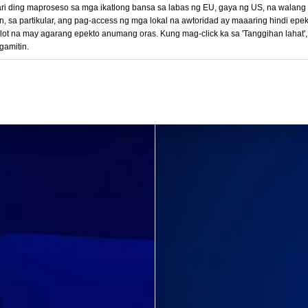
aari ding maproseso sa mga ikatlong bansa sa labas ng EU, gaya ng US, na walang
n, sa partikular, ang pag-access ng mga lokal na awtoridad ay maaaring hindi epe
ot na may agarang epekto anumang oras. Kung mag-click ka sa 'Tanggihan lahat',
gamitin.