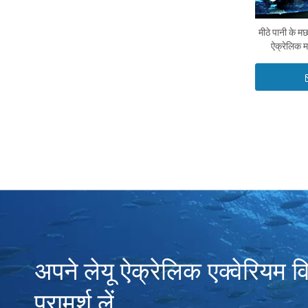
मीठे पानी के म
ऐक्रेलिक म
अपने लेयू ऐक्रेलिक एक्वेरियम विशे
परामर्श लें