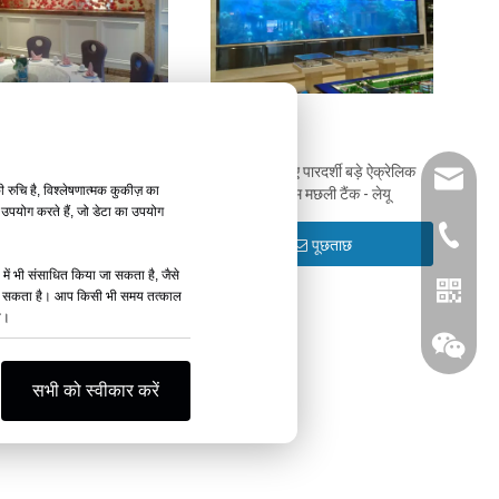
डियो
वीडियो
िक्री मूल्य पर ऐक्रेलिक मछली
बिक्री के लिए पारदर्शी बड़े ऐक्रेलिक
leyu02@
ुचि है, विश्लेषणात्मक कुकीज़ का
टैंक उत्पाद खरीदें - लेयू
एक्वेरियम मछली टैंक - लेयू
 उपयोग करते हैं, जो डेटा का उपयोग
+ 13584
पूछताछ
पूछताछ
 में भी संसाधित किया जा सकता है, जैसे
हीं जा सकता है। आप किसी भी समय तत्काल
ा।
सभी को स्वीकार करें