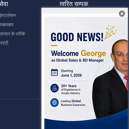
सेवा
त्वरित सम्पक
इंस्टालेशन
घर
रखरखाव
उत्पादों
उपचार के तरीके
हमारे बारे में
गारंटी
नमूना प्राप्त करें
हमसे संपर्क करें