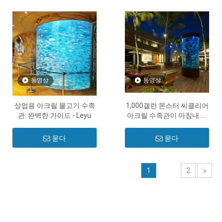
동영상
동영상
상업용 아크릴 물고기 수족
1,000갤런 몬스터 씨클리어
관: 완벽한 가이드 - Leyu
아크릴 수족관이 마침내 전
문 공장에서 설치되었습니
다 - Leyu
묻다
묻다
1
2
»