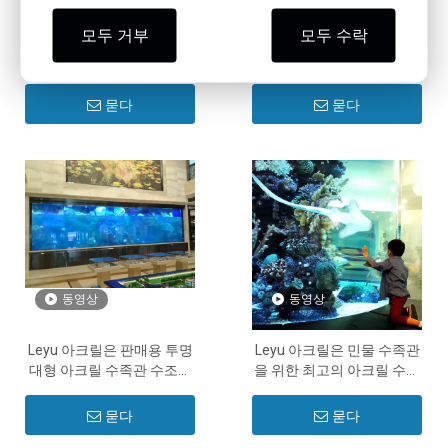
모두 거부
모두 수락
Seaclear 아크릴 수족관을
2024 최고의 seaclear 아크
전문적으로 설치하는 방법 -
릴 수족관 디자인 - Leyu
Leyu
묻다
묻다
동영상
동영상
Leyu 아크릴은 판매용 투명
Leyu 아크릴은 민물 수족관
대형 아크릴 수족관 수조를
을 위한 최고의 아크릴 수조
제공합니다 - Leyu
이상을 알려드립니다 - Leyu
묻다
묻다