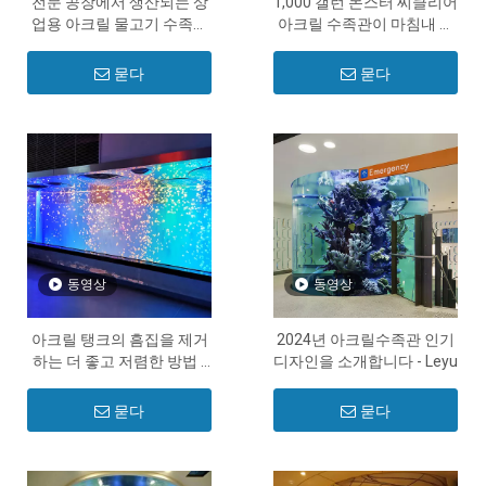
전문 공장에서 생산되는 상
1,000 갤런 몬스터 씨클리어
업용 아크릴 물고기 수족관
아크릴 수족관이 마침내 설
- Leyu
치되었습니다 - Leyu
묻다
묻다
동영상
동영상
아크릴 탱크의 흠집을 제거
2024년 아크릴수족관 인기
하는 더 좋고 저렴한 방법 -
디자인을 소개합니다 - Leyu
Leyu
묻다
묻다