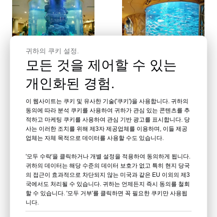
귀하의 쿠키 설정.
동영상
동영상
모든 것을 제어할 수 있는
개인화된 경험.
우리는 대형 수족관 아크릴
상업용 아크릴 물고기 수족
수조 생산 및 설치를 제공할
관: 완벽한 가이드 - Leyu
이 웹사이트는 쿠키 및 유사한 기술('쿠키')을 사용합니다. 귀하의
수 있습니다 - Leyu
동의에 따라 분석 쿠키를 사용하여 귀하가 관심 있는 콘텐츠를 추
묻다
묻다
적하고 마케팅 쿠키를 사용하여 관심 기반 광고를 표시합니다. 당
사는 이러한 조치를 위해 제3자 제공업체를 이용하며, 이들 제공
업체는 자체 목적으로 데이터를 사용할 수도 있습니다.
'모두 수락'을 클릭하거나 개별 설정을 적용하여 동의하게 됩니다.
귀하의 데이터는 해당 수준의 데이터 보호가 없고 특히 현지 당국
의 접근이 효과적으로 차단되지 않는 미국과 같은 EU 이외의 제3
국에서도 처리될 수 있습니다. 귀하는 언제든지 즉시 동의를 철회
할 수 있습니다. '모두 거부'를 클릭하면 꼭 필요한 쿠키만 사용됩
니다.
동영상
동영상