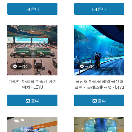
제
습니다 - Leyu
묻다
묻다
동영상
동영상
다양한 아크릴 수족관 아키
곡선형 아크릴 패널 곡선형
텍처 - LEYU
플렉시글래스® 패널 - Leyu
묻다
묻다