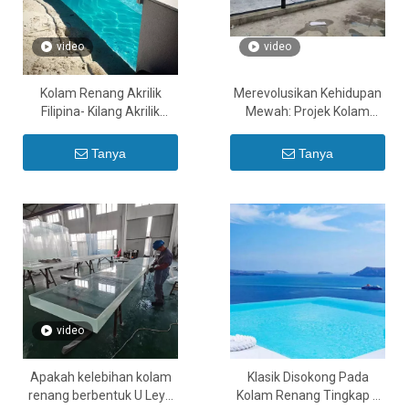
video
video
Kolam Renang Akrilik
Merevolusikan Kehidupan
Filipina- Kilang Akrilik
Mewah: Projek Kolam
Akuarium Leyu - Leyu
dengan Dinding Akrilik di
Timur Tengah dan Asia
Tanya
Tanya
Tenggara
video
Apakah kelebihan kolam
Klasik Disokong Pada
renang berbentuk U Leyu
Kolam Renang Tingkap 3