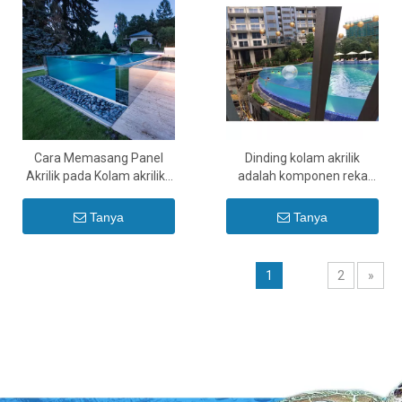
Cara Memasang Panel
Dinding kolam akrilik
Akrilik pada Kolam akrilik -
adalah komponen reka
Leyu
bentuk yang sangat
diperlukan bagi
Tanya
Tanya
kebanyakan kolam
mewah- Leyu
1
2
»