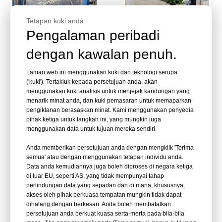
Tetapan kuki anda.
Pengalaman peribadi
video
dengan kawalan penuh.
Pertimbangan Untuk
Kolam akrilik dan struktur
Laman web ini menggunakan kuki dan teknologi serupa
Kelebihan dan keburukan
panel akrilik kilang China-
('kuki'). Tertakluk kepada persetujuan anda, akan
panel akrilik - Leyu
Kilang Produk Lembaran
menggunakan kuki analisis untuk menjejak kandungan yang
Akrilik Leyu
menarik minat anda, dan kuki pemasaran untuk memaparkan
Tanya
Tanya
pengiklanan berasaskan minat. Kami menggunakan penyedia
pihak ketiga untuk langkah ini, yang mungkin juga
menggunakan data untuk tujuan mereka sendiri.
Anda memberikan persetujuan anda dengan mengklik 'Terima
semua' atau dengan menggunakan tetapan individu anda.
Data anda kemudiannya juga boleh diproses di negara ketiga
di luar EU, seperti AS, yang tidak mempunyai tahap
perlindungan data yang sepadan dan di mana, khususnya,
akses oleh pihak berkuasa tempatan mungkin tidak dapat
video
dihalang dengan berkesan. Anda boleh membatalkan
persetujuan anda berkuat kuasa serta-merta pada bila-bila