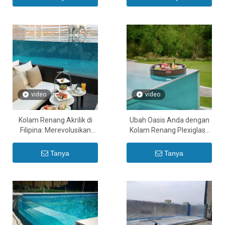
akrilik - Leyu
Leyu untuk dijual
video
video
Kolam Renang Akrilik di
Ubah Oasis Anda dengan
Filipina: Merevolusikan
Kolam Renang Plexiglass
Kehidupan Mewah dengan
Akrilik Tempahan Di Timur
Rekaan Tersuai Kilang
Tengah
Tanya
Tanya
Akrilik Leyu