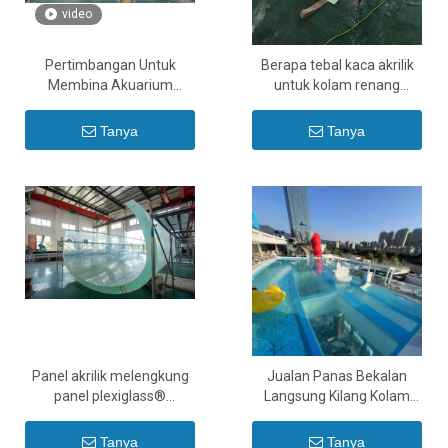
video
Pertimbangan Untuk
Berapa tebal kaca akrilik
Membina Akuarium
untuk kolam renang
Dengan Panel Akrilik - Leyu
Toleransi ketebalan untuk
kepingan Akrilik - Leyu
Tanya
Tanya
Panel akrilik melengkung
Jualan Panas Bekalan
panel plexiglass®
Langsung Kilang Kolam
melengkung Cara
Renang Akrilik Luaran
melenturkan kepingan
yang Jelas - Kolam akrilik
Tanya
Tanya