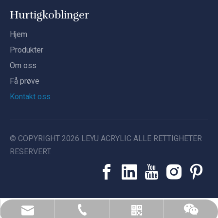
Hurtigkoblinger
Hjem
Produkter
Om oss
Få prøve
Kontakt oss
© COPYRIGHT
2026
LEYU ACRYLIC ALLE RETTIGHETER
RESERVERT.
leyu02@leyuacrylic.com
+86- 13584439533
Whatsapp
Wechat