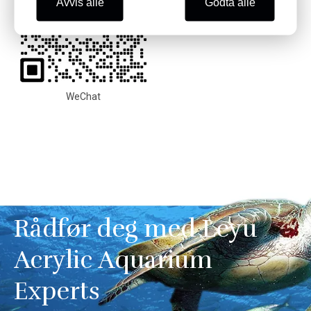
Avvis alle
Godta alle
WeChat
Rådfør deg med Leyu
Acrylic Aquarium
Experts