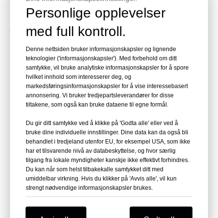
Personlige opplevelser
med full kontroll.
Du kan også skanne direktemeldingslenken nedenfor for å nå
oss for rask kommunikasjon.
Denne nettsiden bruker informasjonskapsler og lignende
teknologier ('informasjonskapsler'). Med forbehold om ditt
samtykke, vil bruke analytiske informasjonskapsler for å spore
hvilket innhold som interesserer deg, og
markedsføringsinformasjonskapsler for å vise interessebasert
annonsering. Vi bruker tredjepartsleverandører for disse
tiltakene, som også kan bruke dataene til egne formål.
Du gir ditt samtykke ved å klikke på 'Godta alle' eller ved å
bruke dine individuelle innstillinger. Dine data kan da også bli
behandlet i tredjeland utenfor EU, for eksempel USA, som ikke
har et tilsvarende nivå av databeskyttelse, og hvor særlig
tilgang fra lokale myndigheter kanskje ikke effektivt forhindres.
Du kan når som helst tilbakekalle samtykket ditt med
Whatsapp
umiddelbar virkning. Hvis du klikker på 'Avvis alle', vil kun
strengt nødvendige informasjonskapsler brukes.