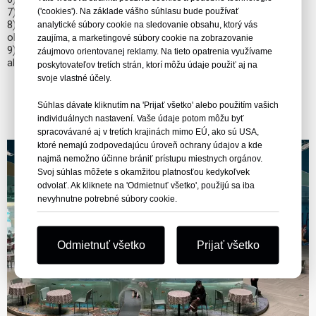
('cookies'). Na základe vášho súhlasu bude používať
7) Windex
8) Komerčné akrylové leštiace zmesi, pretože väčšina z nich
analytické súbory cookie na sledovanie obsahu, ktorý vás
obsahuje rozpúšťadlá
zaujíma, a marketingové súbory cookie na zobrazovanie
9) Akékoľvek produkty obsahujúce amoniak alebo rozpúšťadlá
záujmovo orientovanej reklamy. Na tieto opatrenia využívame
alebo alkohol, zmäkčovadlá
poskytovateľov tretích strán, ktorí môžu údaje použiť aj na
svoje vlastné účely.
Súhlas dávate kliknutím na 'Prijať všetko' alebo použitím vašich
individuálnych nastavení. Vaše údaje potom môžu byť
spracovávané aj v tretích krajinách mimo EÚ, ako sú USA,
ktoré nemajú zodpovedajúcu úroveň ochrany údajov a kde
najmä nemožno účinne brániť prístupu miestnych orgánov.
Svoj súhlas môžete s okamžitou platnosťou kedykoľvek
odvolať. Ak kliknete na 'Odmietnuť všetko', použijú sa iba
nevyhnutne potrebné súbory cookie.
Odmietnuť všetko
Prijať všetko