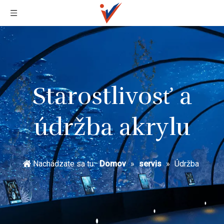
Starostlivosť a
údržba akrylu
Nachádzate sa tu:
Domov
»
servis
»
Údržba