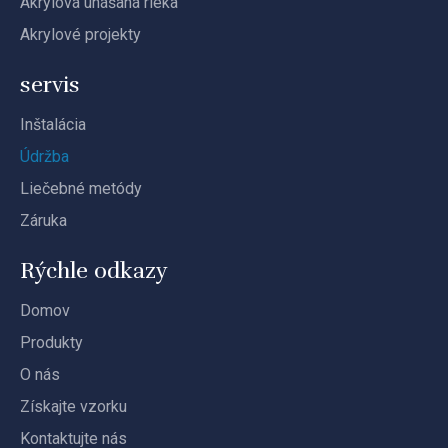
Akrylová unášaná rieka
Akrylové projekty
servis
Inštalácia
Údržba
Liečebné metódy
Záruka
Rýchle odkazy
Domov
Produkty
O nás
Získajte vzorku
Kontaktujte nás