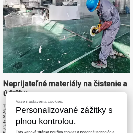
Neprijateľné materiály na čistenie a
údržbu
Vaše nastavenia cookies.
1) Papierové utierky alebo iné papierové výrobky
Personalizované zážitky s
2) Obchodné utierky alebo tkaniny zo syntetických vlákien
3) Komerčné čističe okien
plnou kontrolou.
4) Akékoľvek čistiace prostriedky
5) Kvapaliny do zapaľovačov
Táto webová stránka používa cookies a podobné technológie
6) Produkty na báze ropy môžu poškodiť akrylový povrch