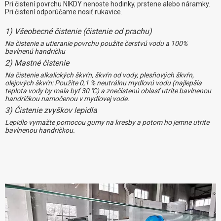
Pri čistení povrchu NIKDY nenoste hodinky, prstene alebo náramky.
Pri čistení odporúčame nosiť rukavice.
1) Všeobecné čistenie (čistenie od prachu)
Na čistenie a utieranie povrchu použite čerstvú vodu a 100%
bavlnenú handričku
2) Mastné čistenie
Na čistenie alkalických škvŕn, škvŕn od vody, plesňových škvŕn,
olejových škvŕn: Použite 0,1 % neutrálnu mydlovú vodu (najlepšia
teplota vody by mala byť 30 ℃) a znečistenú oblasť utrite bavlnenou
handričkou namočenou v mydlovej vode.
3) Čistenie zvyškov lepidla
Lepidlo vymažte pomocou gumy na kresby a potom ho jemne utrite
bavlnenou handričkou.