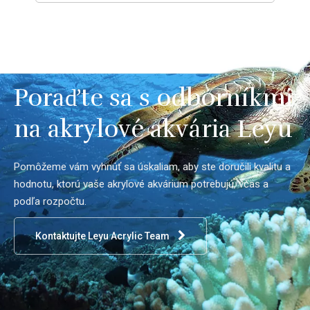
Poraďte sa s odborníkmi
na akrylové akvária Leyu
Pomôžeme vám vyhnúť sa úskaliam, aby ste doručili kvalitu a
hodnotu, ktorú vaše akrylové akvárium potrebujú, včas a
podľa rozpočtu.
Kontaktujte Leyu Acrylic Team