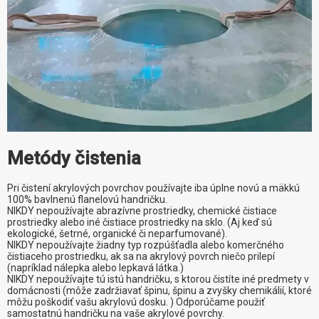
Metódy čistenia
Pri čistení akrylových povrchov používajte iba úplne novú a mäkkú
100% bavlnenú flanelovú handričku.
NIKDY nepoužívajte abrazívne prostriedky, chemické čistiace
prostriedky alebo iné čistiace prostriedky na sklo. (Aj keď sú
ekologické, šetrné, organické či neparfumované).
NIKDY nepoužívajte žiadny typ rozpúšťadla alebo komerčného
čistiaceho prostriedku, ak sa na akrylový povrch niečo prilepí
(napríklad nálepka alebo lepkavá látka.)
NIKDY nepoužívajte tú istú handričku, s ktorou čistíte iné predmety v
domácnosti (môže zadržiavať špinu, špinu a zvyšky chemikálií, ktoré
môžu poškodiť vašu akrylovú dosku. ) Odporúčame použiť
samostatnú handričku na vaše akrylové povrchy.