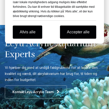
især lokale myndigheders adgang muligvis ikke effektivt
forhindres. Du kan til enhver tid tilbagekalde dit samtykke med
øjeblikkelig virkning. Hvis du klikker på 'Afvis alle', vil der kun
blive brugt strengt nødvendige cookies.
Rådfør dig med dine
Afvis alle
Accepter alle
Leyu Acrylic Aquarium
Experts
Vi hjælper dig med at undgå faldgruberne for at levere den
kvalitet og værdi, dit akrylakvarium har brug for, til tiden og
inden for budgettet.
Kontakt Leyu Acrylic Team