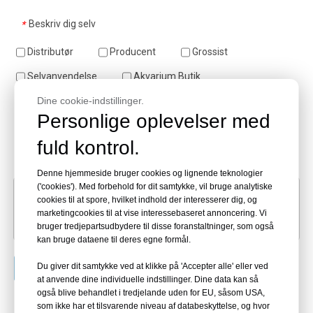
Beskriv dig selv
*
Distributør
Producent
Grossist
Selvanvendelse
Akvarium Butik
Design Firma
Dine cookie-indstillinger.
Svømmebassinbyggere
Personlige oplevelser med
Ejendomsfirma
Ocean Park
Hotel
fuld kontrol.
Besked
*
Denne hjemmeside bruger cookies og lignende teknologier
('cookies'). Med forbehold for dit samtykke, vil bruge analytiske
cookies til at spore, hvilket indhold der interesserer dig, og
marketingcookies til at vise interessebaseret annoncering. Vi
bruger tredjepartsudbydere til disse foranstaltninger, som også
kan bruge dataene til deres egne formål.
Du giver dit samtykke ved at klikke på 'Accepter alle' eller ved
Indsend
at anvende dine individuelle indstillinger. Dine data kan så
også blive behandlet i tredjelande uden for EU, såsom USA,
som ikke har et tilsvarende niveau af databeskyttelse, og hvor