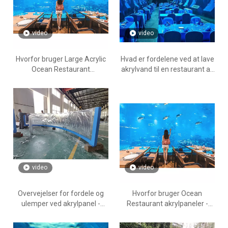
video
video
Hvorfor bruger Large Acrylic
Hvad er fordelene ved at lave
Ocean Restaurant
akrylvand til en restaurant af
akrylpaneler - Leyu Acrylic
akrylpanel - Leyu akrylpools til
Sheet Products Factory
salg
video
video
Overvejelser for fordele og
Hvorfor bruger Ocean
ulemper ved akrylpanel -
Restaurant akrylpaneler -
Leyu
Leyu Acrylic Sheet Products
Factory