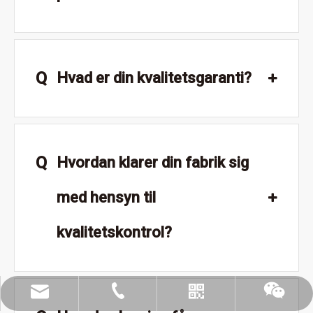
Q
Hvad er din kvalitetsgaranti?
Q
Hvordan klarer din fabrik sig
med hensyn til
kvalitetskontrol?
leyu02@leyuacrylic.com
+86- 13584439533
Whatsapp
Wechat