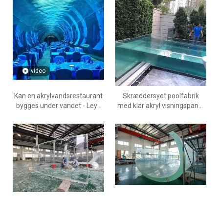
video
Kan en akrylvandsrestaurant
Skræddersyet poolfabrik
bygges under vandet - Leyu
med klar akryl visningspanel
akrylpools til salg
fra Kina - Leyu