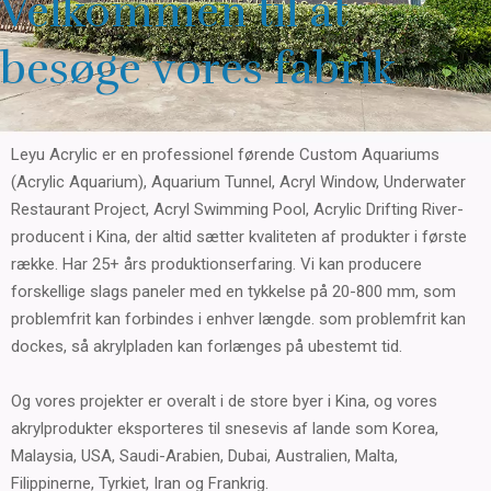
Velkommen til at
besøge vores fabrik
Leyu Acrylic er en professionel førende Custom Aquariums
(Acrylic Aquarium), Aquarium Tunnel, Acryl Window, Underwater
Restaurant Project, Acryl Swimming Pool, Acrylic Drifting River-
producent i Kina, der altid sætter kvaliteten af ​​produkter i første
række. Har 25+ års produktionserfaring. Vi kan producere
forskellige slags paneler med en tykkelse på 20-800 mm, som
problemfrit kan forbindes i enhver længde. som problemfrit kan
dockes, så akrylpladen kan forlænges på ubestemt tid.
Og vores projekter er overalt i de store byer i Kina, og vores
akrylprodukter eksporteres til snesevis af lande som Korea,
Malaysia, USA, Saudi-Arabien, Dubai, Australien, Malta,
Filippinerne, Tyrkiet, Iran og Frankrig.