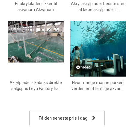
Er akrylplader sikker til
Akryl akrylplader bedste sted
akvarium Akvarium
at købe akrylplader til
akrylplader - Leyu
akvarium - Leyu
video
Akrylplader - Fabriks direkte
Hvor mange marine parker i
salgspris Leyu Factory har
verden er offentlige akvarier
specialiseret sig i at
Acrylic Aquarium - Leyu
producere akrylplader til den
bedste pris - Leyu
Få den seneste pris i dag