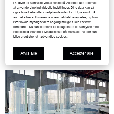
Du giver dit samtykke ved at klikke på 'Accepter alle' eller ved
at anvende dine individuelle indstillinger. Dine data kan så
også blive behandlet i tredjelande uden for EU, såsom USA,
Projekt budget
som ikke har et tilsvarende niveau af databeskyttelse, og hvor
især lokale myndigheders adgang muligvis ikke effektivt
forhindres. Du kan til enhver tid tilbagekalde dit samtykke med
Leyu Acrylic Aquarium Factory-ingeniører analyserer
øjeblikkelig virkning. Hvis du klikker på 'Afvis alle', vil der kun
gennemførligheden af ​​designskemaet i henhold til
blive brugt strengt nødvendige cookies.
designplanen, beregner bæreevnen af ​​akrylpladen, bestemmer
tykkelsen af ​​akrylpladen, laver budgettet for hele projektet og
Afvis alle
Accepter alle
diskuterer med kunden for at bestemme det endelige
designskema.