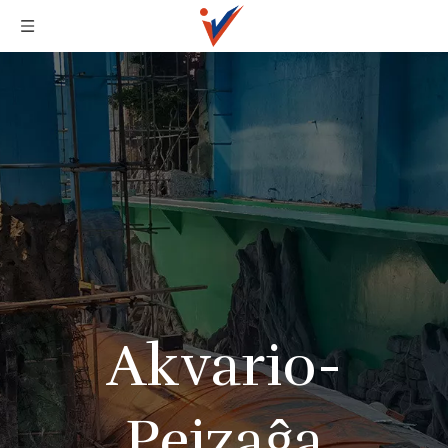
Akvario-
Pejzaĝa