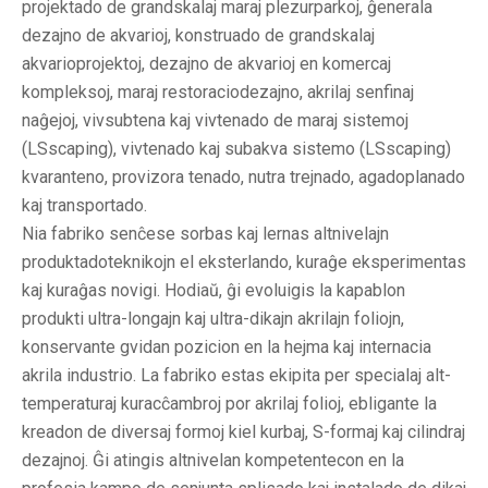
projektado de grandskalaj maraj plezurparkoj, ĝenerala
dezajno de akvarioj, konstruado de grandskalaj
akvarioprojektoj, dezajno de akvarioj en komercaj
kompleksoj, maraj restoraciodezajno, akrilaj senfinaj
naĝejoj, vivsubtena kaj vivtenado de maraj sistemoj
(LSscaping), vivtenado kaj subakva sistemo (LSscaping)
kvaranteno, provizora tenado, nutra trejnado, agadoplanado
kaj transportado.
Nia fabriko senĉese sorbas kaj lernas altnivelajn
produktadoteknikojn el eksterlando, kuraĝe eksperimentas
kaj kuraĝas novigi. Hodiaŭ, ĝi evoluigis la kapablon
produkti ultra-longajn kaj ultra-dikajn akrilajn foliojn,
konservante gvidan pozicion en la hejma kaj internacia
akrila industrio. La fabriko estas ekipita per specialaj alt-
temperaturaj kuracĉambroj por akrilaj folioj, ebligante la
kreadon de diversaj formoj kiel kurbaj, S-formaj kaj cilindraj
dezajnoj. Ĝi atingis altnivelan kompetentecon en la