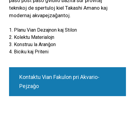
paŝo post paŝo gvidilo bazita sur provitaj
teknikoj de spertuloj kiel Takashi Amano kaj
modernaj akvapejzaĝantoj.
1. Planu Vian Dezajnon kaj Stilon
2. Kolektu Materialojn
3. Konstruu la Aranĝon
4. Biciku kaj Priteni
Kontaktu Vian Fakulon pri Akvario-
Pejzaĝo