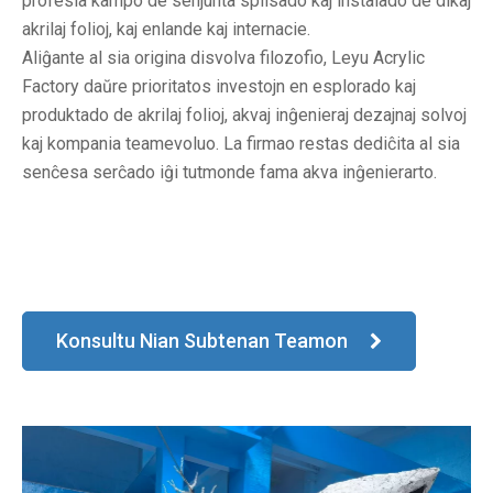
profesia kampo de senjunta splisado kaj instalado de dikaj
akrilaj folioj, kaj enlande kaj internacie.
Aliĝante al sia origina disvolva filozofio, Leyu Acrylic
Factory daŭre prioritatos investojn en esplorado kaj
produktado de akrilaj folioj, akvaj inĝenieraj dezajnaj solvoj
kaj kompania teamevoluo. La firmao restas dediĉita al sia
senĉesa serĉado iĝi tutmonde fama akva inĝenierarto.
Konsultu Nian Subtenan Teamon