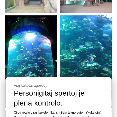
Viaj kuketaj agordoj.
Personigitaj spertoj je
plena kontrolo.
Ĉi tiu retejo uzas kuketojn kaj similajn teknologiojn ('kuketojn').