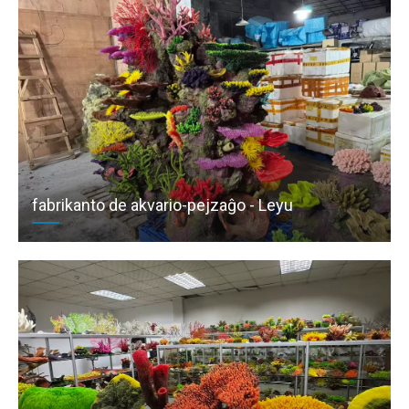
fabrikanto de akvario-pejzaĝo - Leyu