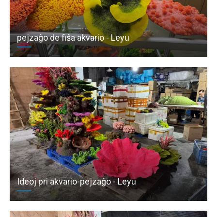
pejzaĝo de fiŝa akvario - Leyu
Ideoj pri akvario-pejzaĝo - Leyu