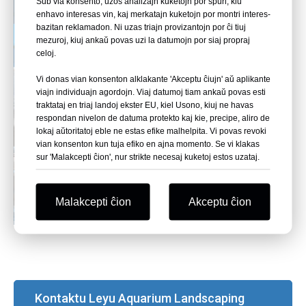
Sub via konsento, uzos analizajn kuketojn por spuri, kiu
enhavo interesas vin, kaj merkatajn kuketojn por montri interes-
bazitan reklamadon. Ni uzas triajn provizantojn por ĉi tiuj
mezuroj, kiuj ankaŭ povas uzi la datumojn por siaj propraj
celoj.
Vi donas vian konsenton alklakante 'Akceptu ĉiujn' aŭ aplikante
viajn individuajn agordojn. Viaj datumoj tiam ankaŭ povas esti
traktataj en triaj landoj ekster EU, kiel Usono, kiuj ne havas
respondan nivelon de datuma protekto kaj kie, precipe, aliro de
lokaj aŭtoritatoj eble ne estas efike malhelpita. Vi povas revoki
vian konsenton kun tuja efiko en ajna momento. Se vi klakas
sur 'Malakcepti ĉion', nur strikte necesaj kuketoj estos uzataj.
Malakcepti ĉion
Akceptu ĉion
Kontaktu Leyu Aquarium Landscaping