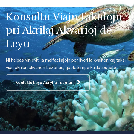
Konsultu Viajn Fakulojn
pri Akrilaj Akvarioj de
Leyu
Ni helpas vin eviti la malfacilaĵojn por liveri la kvaliton kaj taksi
vian akrilan akvarion bezonas, ĝustatempe kaj laŭbuĝete.
Kontaktu Leyu Acrylic Teamon