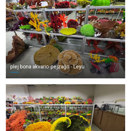
plej bona akvario-pejzaĝo - Leyu