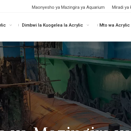
Maonyesho ya Mazingira ya Aquarium
Miradi ya 
lic
Dimbwi la Kuogelea la Acrylic
Mto wa Acrylic 