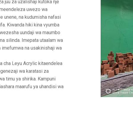
 juu za uzalishaji kutoka nje
o, imeendeleza uwezo wa
nye unene, na kudumisha nafasi
aifa. Kiwanda hiki kina vyumba
, kuwezesha uundaji wa maumbo
na silinda. Imepata utaalam wa
la imefumwa na usakinishaji wa
da cha Leyu Acrylic kitaendelea
ngenezaji wa karatasi za
 wa timu ya shirika. Kampuni
biashara maarufu ya uhandisi wa