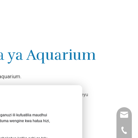
a ya Aquarium
 aquarium.
leyu02@
ganuzi ili kufuatilia maudhui
uduma wengine kwa hatua hizi,
+86- 13