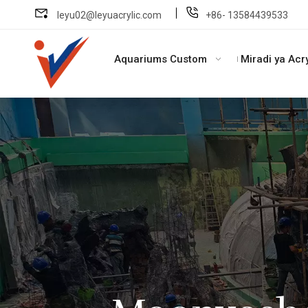
leyu02@leyuacrylic.com
+86- 13584439533
Aquariums Custom
Miradi ya Acry