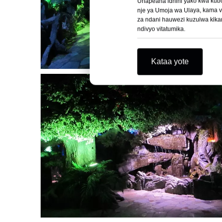
Unapeana idhini yako kwa kubof
nje ya Umoja wa Ulaya, kama v
za ndani hauwezi kuzuiwa kikam
ndivyo vitatumika.
Kataa yote