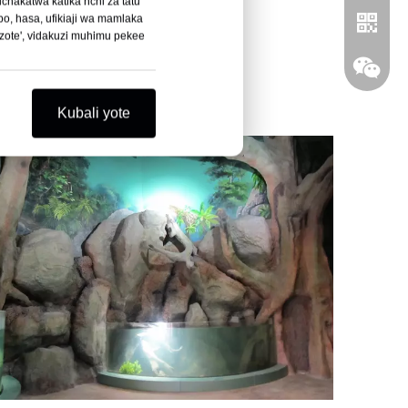
chakatwa katika nchi za tatu
o, hasa, ufikiaji wa mamlaka
 zote', vidakuzi muhimu pekee
Kubali yote
Whatsa
Wechat