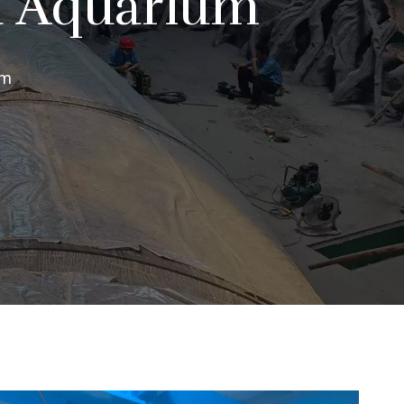
a Aquarium
um