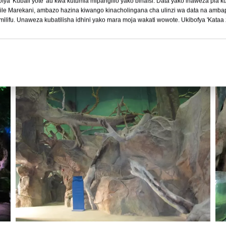
ya 'Kubali yote' au kwa kutumia mipangilio yako binafsi. Data yako inaweza pia ku
ile Marekani, ambazo hazina kiwango kinacholingana cha ulinzi wa data na ambap
ilifu. Unaweza kubatilisha idhini yako mara moja wakati wowote. Ukibofya 'Kataa