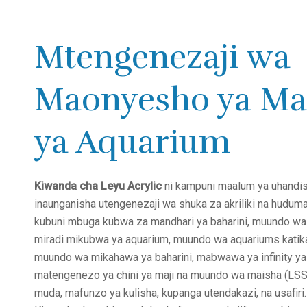
Mtengenezaji wa
Maonyesho ya Ma
ya Aquarium
Kiwanda cha Leyu Acrylic
ni kampuni maalum ya uhandis
inaunganisha utengenezaji wa shuka za akriliki na hudum
kubuni mbuga kubwa za mandhari ya baharini, muundo wa j
miradi mikubwa ya aquarium, muundo wa aquariums katika
muundo wa mikahawa ya baharini, mabwawa ya infinity ya 
matengenezo ya chini ya maji na muundo wa maisha (LSS) 
muda, mafunzo ya kulisha, kupanga utendakazi, na usafiri.