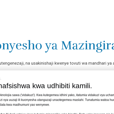
nyesho ya Mazingir
utengenezaji, na usakinishaji kwenye tovuti wa mandhari ya
.
nafsishwa kwa udhibiti kamili.
teknolojia sawa ('vidakuzi'). Kwa kutegemea idhini yako, itatumia vidakuzi vya uchan
zi vya uuzaji ili kuonyesha utangazaji unaotegemea maslahi. Tunatumia watoa h
 data kwa madhumuni yao wenyewe.