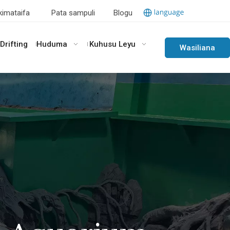
kimataifa
Pata sampuli
Blogu
Drifting
Huduma
Kuhusu Leyu
Wasiliana
Nasi