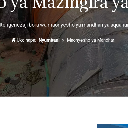
 ya Mazingira y
tengenezaji bora wa maonyesho ya mandhari ya aquari
Uko hapa:
Nyumbani
»
Maonyesho ya Mandhari