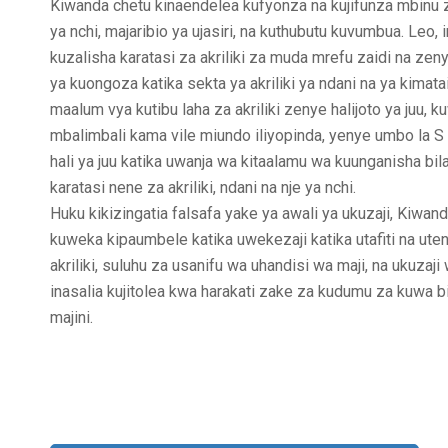
Kiwanda chetu kinaendelea kufyonza na kujifunza mbinu za
ya nchi, majaribio ya ujasiri, na kuthubutu kuvumbua. Le
kuzalisha karatasi za akriliki za muda mrefu zaidi na ze
ya kuongoza katika sekta ya akriliki ya ndani na ya kimat
maalum vya kutibu laha za akriliki zenye halijoto ya juu
mbalimbali kama vile miundo iliyopinda, yenye umbo la S 
hali ya juu katika uwanja wa kitaalamu wa kuunganisha bi
karatasi nene za akriliki, ndani na nje ya nchi.
Huku kikizingatia falsafa yake ya awali ya ukuzaji, Kiwan
kuweka kipaumbele katika uwekezaji katika utafiti na ute
akriliki, suluhu za usanifu wa uhandisi wa maji, na ukuzaji
inasalia kujitolea kwa harakati zake za kudumu za kuwa 
majini.