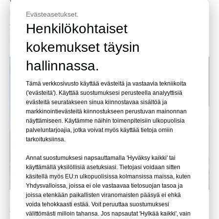
vaurioita. Kuljetus, akryylilevyn koon mukaan valita sopiva
kuljetusmuoto, Leyulla on rikas kokemus kuljetuksista, ja
Evästeasetukset.
Henkilökohtaiset
yhteistyössä korkealaatuisen rahtikuljetustiimin kanssa hinta
on etusijalla.
kokemukset täysin
hallinnassa.
Tämä verkkosivusto käyttää evästeitä ja vastaavia tekniikoita
('evästeitä'). Käyttää suostumuksesi perusteella analyyttisiä
evästeitä seuratakseen sinua kiinnostavaa sisältöä ja
markkinointievästeitä kiinnostukseen perustuvan mainonnan
näyttämiseen. Käytämme näihin toimenpiteisiin ulkopuolisia
palveluntarjoajia, jotka voivat myös käyttää tietoja omiin
tarkoituksiinsa.
Annat suostumuksesi napsauttamalla 'Hyväksy kaikki' tai
käyttämällä yksilöllisiä asetuksiasi. Tietojasi voidaan sitten
käsitellä myös EU:n ulkopuolisissa kolmansissa maissa, kuten
Yhdysvalloissa, joissa ei ole vastaavaa tietosuojan tasoa ja
joissa etenkään paikallisten viranomaisten pääsyä ei ehkä
voida tehokkaasti estää. Voit peruuttaa suostumuksesi
Asennus paikan päällä
välittömästi milloin tahansa. Jos napsautat 'Hylkää kaikki', vain