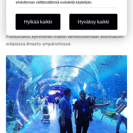
ehdottoman välttämättömiä evästeitä käytetään.
Kun akryylilevy saapuu työmaalle, Loyulla on
ammattiinsinöörejä johtamassa tiimiä, jolla on rikas kokemus
ja hieno asennustekniikka. Leyun asennustiimi on saanut
Hylkää kaikki
Hyväksy kaikki
päätökseen yli 200 laajamittaista akryyliakvaarioprojektia ja
matkustanut kymmeniin maihin viimeistelemään asennuksen
erilaisissa ilmasto-ympäristöissä.