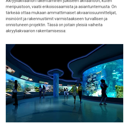
Akryyliakvaarion rakentaminen julkiseen akvaarioon, kuten
meripuistoon, vaatii erikoisosaamista ja asiantuntemusta. On
tärkeää ottaa mukaan ammattimaiset akvaariosuunnittelijat,
insinöörit ja rakennustiimit varmistaakseen turvallisen ja
onnistuneen projektin. Tässä on joitain yleisiä vaiheita
akryyliakvaarion rakentamisessa: