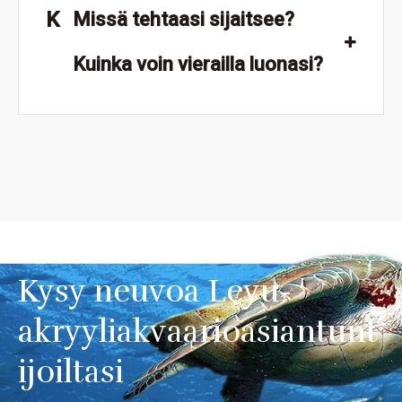
K
Missä tehtaasi sijaitsee?
Kuinka voin vierailla luonasi?
Kysy neuvoa Leyu-
akryyliakvaarioasiantunt
ijoiltasi