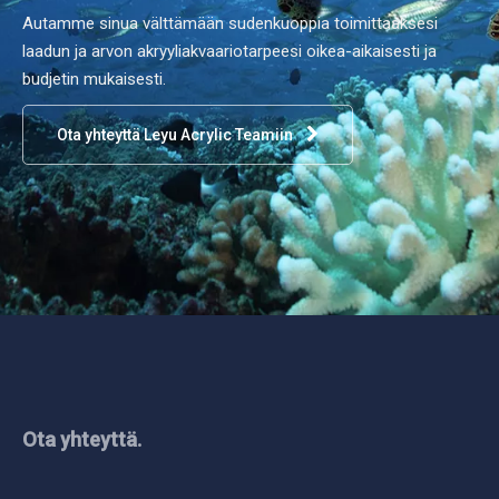
Autamme sinua välttämään sudenkuoppia toimittaaksesi
laadun ja arvon akryyliakvaariotarpeesi oikea-aikaisesti ja
budjetin mukaisesti.
Ota yhteyttä Leyu Acrylic Teamiin
Ota yhteyttä.