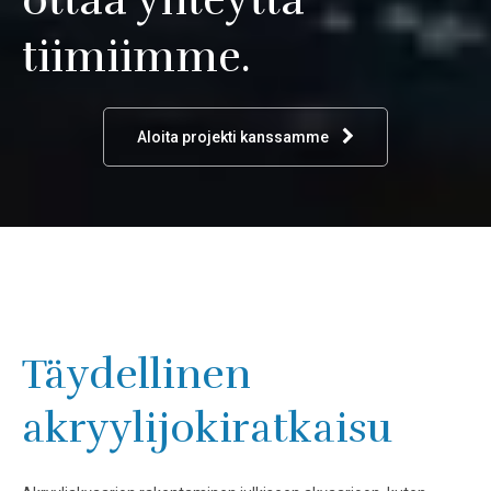
ottaa yhteyttä
tiimiimme.
Aloita projekti kanssamme
Täydellinen
akryylijokiratkaisu