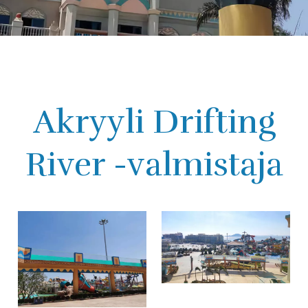
Akryyli Drifting
River -valmistaja