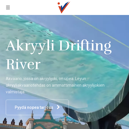
Akryyli Drifting
River
Akvaario, jossa on akryylijoki, on upea. Leyun
akryyliakvaariotehdas on ammattimainen akryylijokien
valmistaja.
Pyydä nopea tarjous