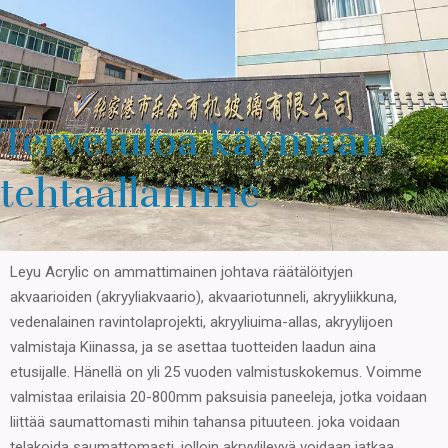
Tervetuloa käymään
tehtaallamme
Leyu Acrylic on ammattimainen johtava räätälöityjen
akvaarioiden (akryyliakvaario), akvaariotunneli, akryyliikkuna,
vedenalainen ravintolaprojekti, akryyliuima-allas, akryylijoen
valmistaja Kiinassa, ja se asettaa tuotteiden laadun aina
etusijalle. Hänellä on yli 25 vuoden valmistuskokemus. Voimme
valmistaa erilaisia ​​20-800mm paksuisia paneeleja, jotka voidaan
liittää saumattomasti mihin tahansa pituuteen. joka voidaan
telakoida saumattomasti, jolloin akryylilevyä voidaan jatkaa