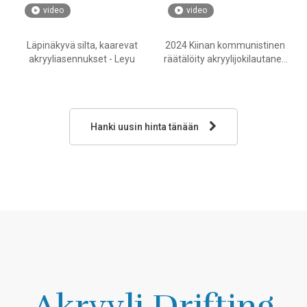
video
video
Läpinäkyvä silta, kaarevat
2024 Kiinan kommunistinen
akryyliasennukset - Leyu
räätälöity akryylijokilautanen
- Leyu
Hanki uusin hinta tänään
Akryyli Drifting