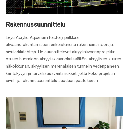
Rakennussuunnittelu
Leyu Acrylic Aquarium Factory palkkaa
akvaariorakentamiseen erikoistuneita rakenneinsinöörejä,
siviiliarkkitehtejä. He suunnittelevat akryyliakvaarioprojektin
ottaen huomioon akryyliakvaariokalasäiliön, akryylisen suuren
näköikkunan, akryylisen merenalaisen tunnelin vedenpaineen,
kantokyvyn ja turvallisuusvaatimukset, jotta koko projektin
siviili- ja rakennesuunnittelu saadaan päätökseen.