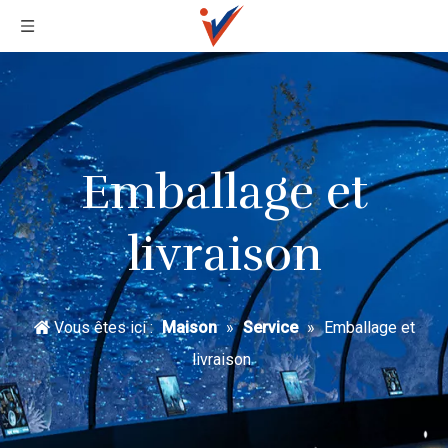
Emballage et
livraison
Vous êtes ici :
Maison
»
Service
»
Emballage et
livraison