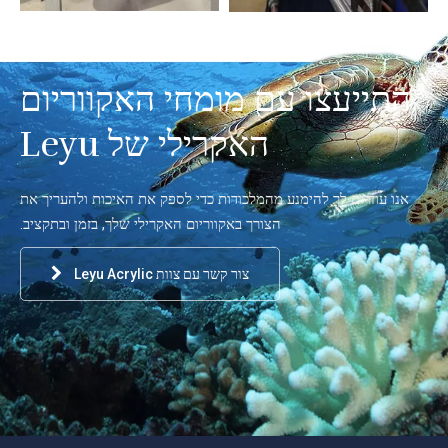
התייעצו עם מומחי האקווריום
האקרילי של Leyu
אנו עוזרים לך להימנע מהמלכודות כדי לספק את האיכות ולהעריך את
הצורך באקווריום האקרילי שלך, בזמן ובתקציב.
צור קשר עם צוות Leyu Acrylic