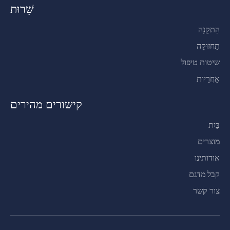
שֵׁרוּת
הַתקָנָה
תַחזוּקָה
שיטות טיפול
אַחֲרָיוּת
קישורים מהירים
בַּיִת
מוצרים
אודותינו
קבל מדגם
צור קשר