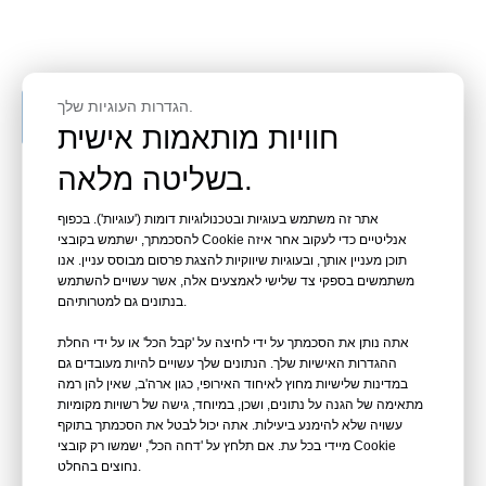
הגדרות העוגיות שלך.
התייעצו עם צוות התמיכה שלנו
חוויות מותאמות אישית
בשליטה מלאה.
אתר זה משתמש בעוגיות ובטכנולוגיות דומות ('עוגיות'). בכפוף
להסכמתך, ישתמש בקובצי Cookie אנליטיים כדי לעקוב אחר איזה
תוכן מעניין אותך, ובעוגיות שיווקיות להצגת פרסום מבוסס עניין. אנו
משתמשים בספקי צד שלישי לאמצעים אלה, אשר עשויים להשתמש
תצוגה של מערכות
בנתונים גם למטרותיהם.
אתה נותן את הסכמתך על ידי לחיצה על 'קבל הכל' או על ידי החלת
תומכות חיים
ההגדרות האישיות שלך. הנתונים שלך עשויים להיות מעובדים גם
במדינות שלישיות מחוץ לאיחוד האירופי, כגון ארה'ב, שאין להן רמה
מתאימה של הגנה על נתונים, ושכן, במיוחד, גישה של רשויות מקומיות
עשויה שלא להימנע ביעילות. אתה יכול לבטל את הסכמתך בתוקף
מיידי בכל עת. אם תלחץ על 'דחה הכל', ישמשו רק קובצי Cookie
נחוצים בהחלט.
תכנון, ייצור, התקנה במקום, הפעלה ותפעול, והדרכה לציוד