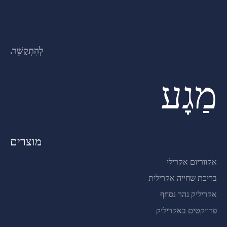
לְהִתְקַשֵׁר.
מַגָע
מוצרים
אקווריום אקרילי
בריכת שחייה אקרילית
אקריליק נהר נסחף
פרויקטים באקריליק