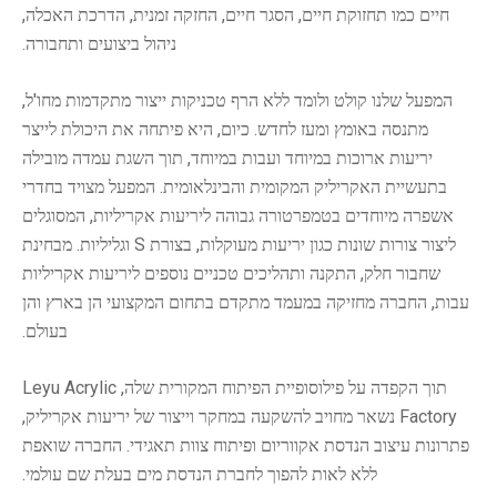
חיים כמו תחזוקת חיים, הסגר חיים, החזקה זמנית, הדרכת האכלה,
ניהול ביצועים ותחבורה.
המפעל שלנו קולט ולומד ללא הרף טכניקות ייצור מתקדמות מחו'ל,
מתנסה באומץ ומעז לחדש. כיום, היא פיתחה את היכולת לייצר
יריעות ארוכות במיוחד ועבות במיוחד, תוך השגת עמדה מובילה
בתעשיית האקריליק המקומית והבינלאומית. המפעל מצויד בחדרי
אשפרה מיוחדים בטמפרטורה גבוהה ליריעות אקריליות, המסוגלים
ליצור צורות שונות כגון יריעות מעוקלות, בצורת S וגליליות. מבחינת
שחבור חלק, התקנה ותהליכים טכניים נוספים ליריעות אקריליות
עבות, החברה מחזיקה במעמד מתקדם בתחום המקצועי הן בארץ והן
בעולם.
תוך הקפדה על פילוסופיית הפיתוח המקורית שלה, Leyu Acrylic
Factory נשאר מחויב להשקעה במחקר וייצור של יריעות אקריליק,
פתרונות עיצוב הנדסת אקווריום ופיתוח צוות תאגידי. החברה שואפת
ללא לאות להפוך לחברת הנדסת מים בעלת שם עולמי.