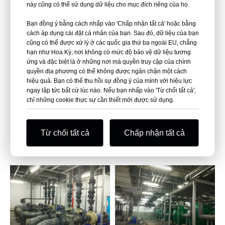
này cũng có thể sử dụng dữ liệu cho mục đích riêng của họ.
Trưng bày các Hệ
Bạn đồng ý bằng cách nhấp vào 'Chấp nhận tất cả' hoặc bằng
cách áp dụng cài đặt cá nhân của bạn. Sau đó, dữ liệu của bạn
cũng có thể được xử lý ở các quốc gia thứ ba ngoài EU, chẳng
thống Hỗ trợ Sự
hạn như Hoa Kỳ, nơi không có mức độ bảo vệ dữ liệu tương
ứng và đặc biệt là ở những nơi mà quyền truy cập của chính
quyền địa phương có thể không được ngăn chặn một cách
hiệu quả. Bạn có thể thu hồi sự đồng ý của mình với hiệu lực
sống
ngay lập tức bất cứ lúc nào. Nếu bạn nhấp vào 'Từ chối tất cả',
chỉ những cookie thực sự cần thiết mới được sử dụng.
Thiết kế, chế tạo, lắp đặt tại chỗ, vận hành và vận hành
Từ chối tất cả
Chấp nhận tất cả
cũng như đào tạo các thiết bị trong bể cá.