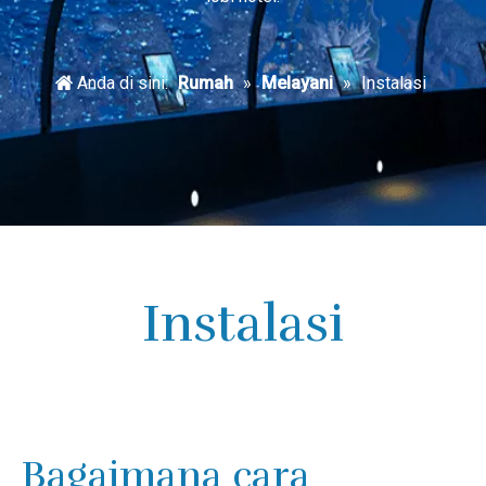
Anda di sini:
Rumah
»
Melayani
»
Instalasi
Instalasi
Bagaimana cara