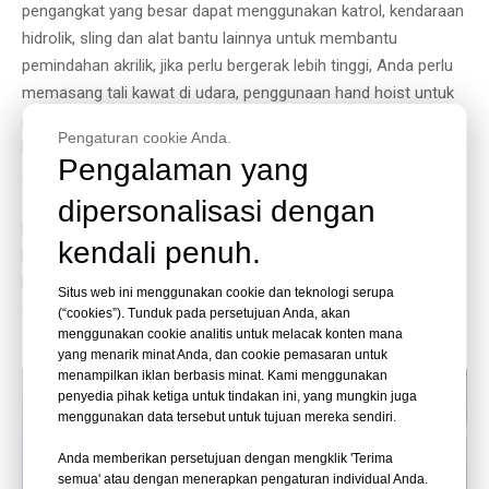
pengangkat yang besar dapat menggunakan katrol, kendaraan
hidrolik, sling dan alat bantu lainnya untuk membantu
pemindahan akrilik, jika perlu bergerak lebih tinggi, Anda perlu
memasang tali kawat di udara, penggunaan hand hoist untuk
pemindahan. Terkadang, sesuai dengan kondisi lokasi, pekerja
Pengaturan cookie Anda.
kami membuat troli besi sendiri untuk membantu pemindahan
Pengalaman yang
akrilik.
dipersonalisasi dengan
Ketika lembaran akrilik mencapai posisi pemasangan, jika
kendali penuh.
berupa jendela besar, kita perlu menambahkan titik angkat di
bagian atas, menggunakan tali, dan mengangkat akrilik ke
Situs web ini menggunakan cookie dan teknologi serupa
dalam slot pemasangan dengan hand hoist.
(“cookies”). Tunduk pada persetujuan Anda, akan
menggunakan cookie analitis untuk melacak konten mana
yang menarik minat Anda, dan cookie pemasaran untuk
menampilkan iklan berbasis minat. Kami menggunakan
penyedia pihak ketiga untuk tindakan ini, yang mungkin juga
menggunakan data tersebut untuk tujuan mereka sendiri.
Anda memberikan persetujuan dengan mengklik 'Terima
semua' atau dengan menerapkan pengaturan individual Anda.