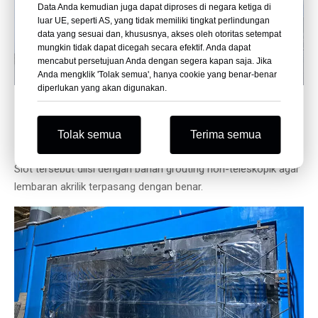
Data Anda kemudian juga dapat diproses di negara ketiga di
luar UE, seperti AS, yang tidak memiliki tingkat perlindungan
data yang sesuai dan, khususnya, akses oleh otoritas setempat
mungkin tidak dapat dicegah secara efektif. Anda dapat
mencabut persetujuan Anda dengan segera kapan saja. Jika
Anda mengklik 'Tolak semua', hanya cookie yang benar-benar
diperlukan yang akan digunakan.
Langkah 2.
Tolak semua
Terima semua
Slot tersebut diisi dengan bahan grouting non-teleskopik agar
lembaran akrilik terpasang dengan benar.