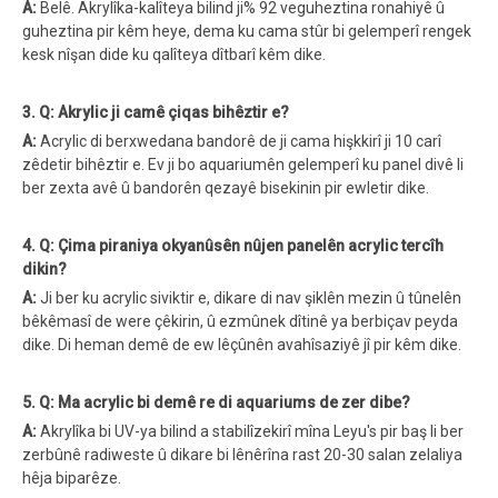
A:
Belê. Akrylîka-kalîteya bilind ji% 92 veguheztina ronahiyê û
guheztina pir kêm heye, dema ku cama stûr bi gelemperî rengek
kesk nîşan dide ku qalîteya dîtbarî kêm dike.
3. Q: Akrylic ji camê çiqas bihêztir e?
A:
Acrylic di berxwedana bandorê de ji cama hişkkirî ji 10 carî
zêdetir bihêztir e. Ev ji bo aquariumên gelemperî ku panel divê li
ber zexta avê û bandorên qezayê bisekinin pir ewletir dike.
4. Q: Çima piraniya okyanûsên nûjen panelên acrylic tercîh
dikin?
A:
Ji ber ku acrylic siviktir e, dikare di nav şiklên mezin û tûnelên
bêkêmasî de were çêkirin, û ezmûnek dîtinê ya berbiçav peyda
dike. Di heman demê de ew lêçûnên avahîsaziyê jî pir kêm dike.
5. Q: Ma acrylic bi demê re di aquariums de zer dibe?
A:
Akrylîka bi UV-ya bilind a stabilîzekirî mîna Leyu's pir baş li ber
zerbûnê radiweste û dikare bi lênêrîna rast 20-30 salan zelaliya
hêja biparêze.