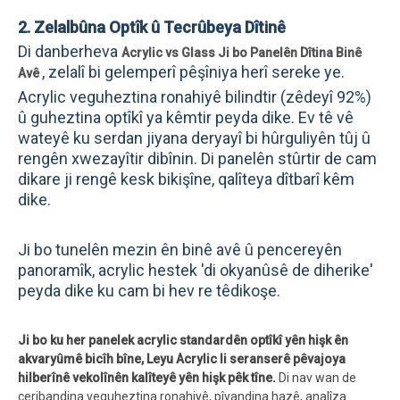
2. Zelalbûna Optîk û Tecrûbeya Dîtinê
Di danberheva
Acrylic vs Glass Ji bo Panelên Dîtina Binê
, zelalî bi gelemperî pêşîniya herî sereke ye.
Avê
Acrylic veguheztina ronahiyê bilindtir (zêdeyî 92%)
û guheztina optîkî ya kêmtir peyda dike. Ev tê vê
wateyê ku serdan jiyana deryayî bi hûrguliyên tûj û
rengên xwezayîtir dibînin. Di panelên stûrtir de cam
dikare ji rengê kesk bikişîne, qalîteya dîtbarî kêm
dike.
Ji bo tunelên mezin ên binê avê û pencereyên
panoramîk, acrylic hestek 'di okyanûsê de diherike'
peyda dike ku cam bi hev re têdikoşe.
Ji bo ku her panelek acrylic standardên optîkî yên hişk ên
akvaryûmê bicîh bîne, Leyu Acrylic li seranserê pêvajoya
hilberînê vekolînên kalîteyê yên hişk pêk tîne.
Di nav wan de
ceribandina veguheztina ronahiyê, pîvandina hazê, analîza