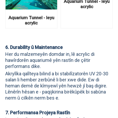
Aquarium Tunnel - leyu
acrylic
Aquarium Tunnel - leyu
acrylic
6. Durability û Maintenance
Her du malzemeyên domdar in, lê acrylic di
hawîrdorên aquariumê yên rastîn de çêtir
performans dike.
Akrylîka qalîteya bilind a bi stabilîzatorên UV 20-30
salan li hember zerbûnê li ber xwe dide. Ew di
heman demê de kîmyewî yên hewzê jî baş digire.
Lênêrîn hêsan e - paqijkirina birêkûpêk bi sabûna
nerm û cilkên nerm bes e.
7. Performansa Projeya Rastîn