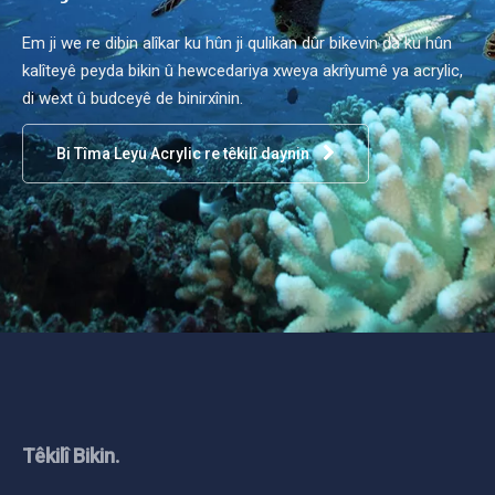
Em ji we re dibin alîkar ku hûn ji qulikan dûr bikevin da ku hûn
kalîteyê peyda bikin û hewcedariya xweya akrîyumê ya acrylic,
di wext û budceyê de binirxînin.
Bi Tîma Leyu Acrylic re têkilî daynin
Têkilî Bikin.