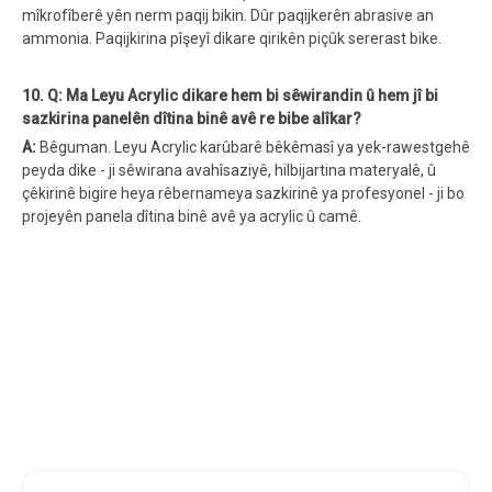
mîkrofîberê yên nerm paqij bikin. Dûr paqijkerên abrasive an
ammonia. Paqijkirina pîşeyî dikare qirikên piçûk sererast bike.
10. Q: Ma Leyu Acrylic dikare hem bi sêwirandin û hem jî bi
sazkirina panelên dîtina binê avê re bibe alîkar?
A:
Bêguman. Leyu Acrylic karûbarê bêkêmasî ya yek-rawestgehê
peyda dike - ji sêwirana avahîsaziyê, hilbijartina materyalê, û
çêkirinê bigire heya rêbernameya sazkirinê ya profesyonel - ji bo
projeyên panela dîtina binê avê ya acrylic û camê.