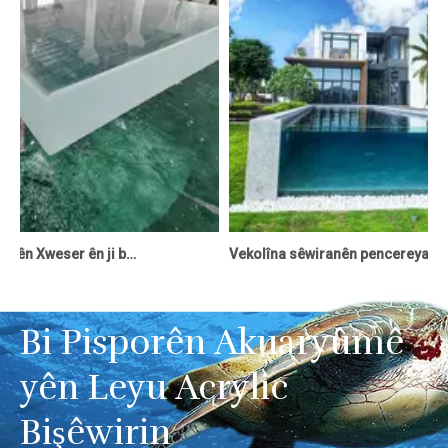
Panelên Akrylîk ên Xweser ên ji bo hewzên avjeniyê - LeYu
Vekolîna sêwiranên pencereya hewza akrilîk: Têkiliyek nûjen ji zerafeta avê re
Bi Pisporên Akuaryûmê
yên Leyu Acrylic
Bişêwirin