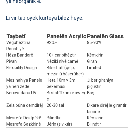
ya neorganîk e.
Li vir tabloyek kurteya bilez heye:
Taybetî
Panelên Acrylic
Panelên Glass
Veguheztina
92%+
85-90%
Ronahiyê
Hêza Bandorê
10+ car bihêztir
Kêmkirin
Pîvan
Nêzîkî nîvê camê
Giran
Flexibility Design
Bikêrhatî (qelp,
Limited
mezin û bêserûber)
Mezinahiya Panelê
Heta 10m × 3m
Ji ber giraniya
ya herî zêde
bêkêmasî
piçûktir
Berxwedana UV
Bi stabîlîzan re xweş
Baş
e
Zelalbûna demdirêj
20-30 sal
Dikare dirêj lê girantir
bimîne
Mesrefa Destpêkê
Bilindtir
Kêmkirin
Mesrefa Sazkirinê
Jêrîn (siviktir)
Bilindtir