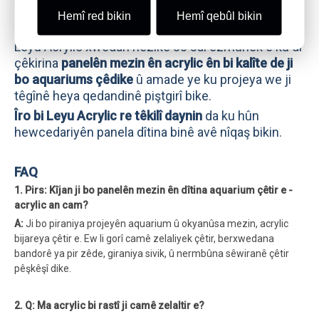
Têkiliya wê ya zelal, hêz, sivikî, û nermbûna
Hemî red bikin
Hemî qebûl bikin
sêwiranê wê dike materyalê pêşerojê.
Leyu Acrylic xwedan nêzîkê 30 sal ezmûnek e ku di
çêkirina
panelên mezin ên acrylic ên bi kalîte de ji
bo aquariums çêdike
û amade ye ku projeya we ji
têgînê heya qedandinê piştgirî bike.
Îro bi Leyu Acrylic re têkilî daynin
da ku hûn
hewcedariyên panela dîtina binê avê nîqaş bikin.
FAQ
1. Pirs: Kîjan ji bo panelên mezin ên dîtina aquarium çêtir e -
acrylic an cam?
A:
Ji bo piraniya projeyên aquarium û okyanûsa mezin, acrylic
bijareya çêtir e. Ew li gorî camê zelaliyek çêtir, berxwedana
bandorê ya pir zêde, giraniya sivik, û nermbûna sêwiranê çêtir
pêşkêşî dike.
2. Q: Ma acrylic bi rastî ji camê zelaltir e?