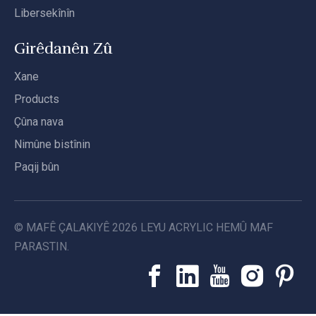
Libersekînîn
Girêdanên Zû
Xane
Products
Çûna nava
Nimûne bistînin
Paqij bûn
© MAFÊ ÇALAKIYÊ
2026
LEYU ACRYLIC HEMÛ MAF
PARASTIN.