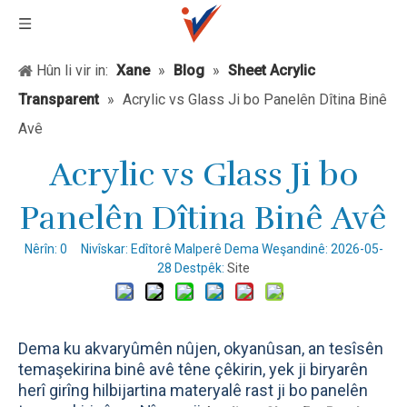
Hûn li vir in:
Xane
»
Blog
»
Sheet Acrylic
Transparent
»
Acrylic vs Glass Ji bo Panelên Dîtina Binê
Avê
Acrylic vs Glass Ji bo
Panelên Dîtina Binê Avê
Nêrîn:
0
Nivîskar: Edîtorê Malperê Dema Weşandinê: 2026-05-
28 Destpêk:
Site
Dema ku akvaryûmên nûjen, okyanûsan, an tesîsên
temaşekirina binê avê têne çêkirin, yek ji biryarên
herî girîng hilbijartina materyalê rast ji bo panelên