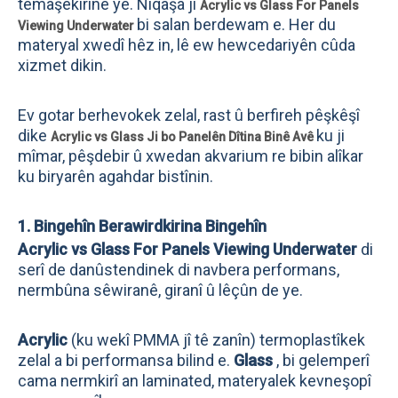
temaşekirinê ye. Nîqaşa ji
Acrylic vs Glass For Panels
bi salan berdewam e. Her du
Viewing Underwater
materyal xwedî hêz in, lê ew hewcedariyên cûda
xizmet dikin.
Ev gotar berhevokek zelal, rast û berfireh pêşkêşî
dike
ku ji
Acrylic vs Glass Ji bo Panelên Dîtina Binê Avê
mîmar, pêşdebir û xwedan akvarium re bibin alîkar
ku biryarên agahdar bistînin.
1. Bingehîn Berawirdkirina Bingehîn
Acrylic vs Glass For Panels Viewing Underwater
di
serî de danûstendinek di navbera performans,
nermbûna sêwiranê, giranî û lêçûn de ye.
Acrylic
(ku wekî PMMA jî tê zanîn) termoplastîkek
zelal a bi performansa bilind e.
Glass
, bi gelemperî
cama nermkirî an laminated, materyalek kevneşopî