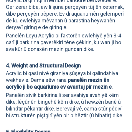
Acrylic bi girîngî li hember bandorê berxwedêr e.
Ger zerar bibe, ew li şûna perçeyên tûj ên xeternak,
dibe perçeyên bêpere. Ev di aquariumên gelemperî
de ku ewlehiya mêvanan û parastina heywanên
deryayî girîng e de girîng e.
Panelên Leyu Acrylic bi faktorên ewlehiyê yên 3-4
carî ji barkirina çaverêkirî têne çêkirin, ku wan ji bo
ava kûr û qonaxên mezin guncan dike.
4. Weight and Structural Design
Acrylic bi qasî nîvê giraniya şûşeya bi qalindahiya
wekhev e. Dema sêwirana
panelên mezin ên
acrylic ji bo aquariums ev avantaj pir mezin e
.
Panelên sivik barkirina li ser avahiya avahiyê kêm
dike, lêçûnên bingehê kêm dike, û hewzên banê û
bilindtir pêkantir dike. Berevajî vê, cama stûr pêdivî
bi strukturên piştgirî yên pir bihêztir (û bihatir) dike.
5. Flexibility Design