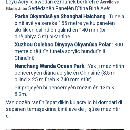
Leyu Acrylic xwedan ezmûnek berfireh e
Acrylic vs
Serlêdanên Panelên Dîtina Binê Avê:
Glass Ji bo
Parka Okyanûsê ya Shanghai Haichang
: Tunela
binê avê ya sereke 155 metre ye ku panelên
akrilîk ên qalind ên qalind ên 140 mm (bi
dirêjahiya 5 m) bikar tîne.
Xuzhou Oulebao Dinyaya Okyanûsa Polar
: 300
metre dirêjtirîn tunela acrylic hundurîn li
Chinaînê.
Nanchang Wanda Ocean Park
: Yek ji mezintirîn
pencereyên dîtina acrylic ên Chinaînê (8,5 m
bilind × 25 m fireh × 740 mm stûr).
Pir projeyên bi pencereyên mezin ên 13m ×
8.3m.
Van dozên rastîn îspat dikin ku acrylic bi domdarî di
sepanên temaşekirina binê avê de ji şûşê mezintir
e.