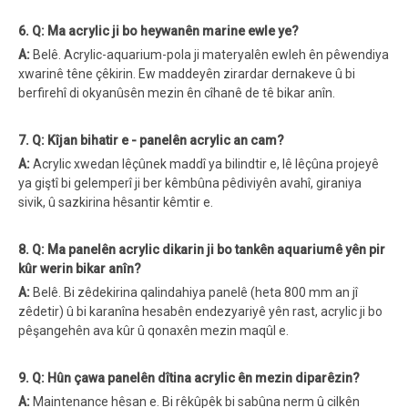
6. Q: Ma acrylic ji bo heywanên marine ewle ye?
A:
Belê. Acrylic-aquarium-pola ji materyalên ewleh ên pêwendiya
xwarinê têne çêkirin. Ew maddeyên zirardar dernakeve û bi
berfirehî di okyanûsên mezin ên cîhanê de tê bikar anîn.
7. Q: Kîjan bihatir e - panelên acrylic an cam?
A:
Acrylic xwedan lêçûnek maddî ya bilindtir e, lê lêçûna projeyê
ya giştî bi gelemperî ji ber kêmbûna pêdiviyên avahî, giraniya
sivik, û sazkirina hêsantir kêmtir e.
8. Q: Ma panelên acrylic dikarin ji bo tankên aquariumê yên pir
kûr werin bikar anîn?
A:
Belê. Bi zêdekirina qalindahiya panelê (heta 800 mm an jî
zêdetir) û bi karanîna hesabên endezyariyê yên rast, acrylic ji bo
pêşangehên ava kûr û qonaxên mezin maqûl e.
9. Q: Hûn çawa panelên dîtina acrylic ên mezin diparêzin?
A:
Maintenance hêsan e. Bi rêkûpêk bi sabûna nerm û cilkên