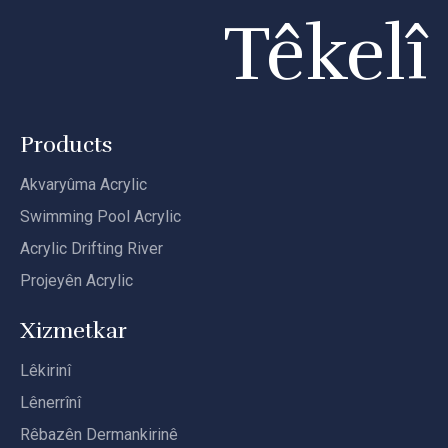
Têkelî
Products
Akvaryûma Acrylic
Swimming Pool Acrylic
Acrylic Drifting River
Projeyên Acrylic
Xizmetkar
Lêkirinî
Lênerrînî
Rêbazên Dermankirinê