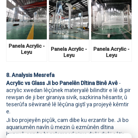
Panela Acrylic -
Panela Acrylic -
Panela Acrylic -
Leyu
Leyu
Leyu
8. Analysis Mesrefa
Acrylic vs Glass Ji bo Panelên Dîtina Binê Avê
-
acrylic xwedan lêçûnek materyalê bilindtir e lê di pir
rewşan de ji ber giraniya sivik, sazkirina hêsantir, û
teserûfa sêwiranê lê lêçûna giştî ya projeyê kêmtir
e.
Ji bo projeyên piçûk, cam dibe ku erzantir be. Ji bo
aquariumên navîn û mezin û ezmûnên dîtina
îmzeyê, acrylic bi gelemperî nirxa dirêj-dirêj çêtir