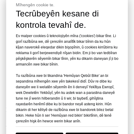
peyda dike.
Mîhengên cookie te.
Tecrûbeyên kesane di
9. Dema ku Acrylic vs Glass Hilbijêre
kontrola tevahî de.
Dema ku hûn hewce ne, hilbijêrin
Acrylic
:
Kulîlkên mezin an sêwiranên kelandî
Ev malper cookies û teknolojiyên mîna ('cookies') bikar tîne. Li
gorî razîbûna we, dê çerezên analîtîk bikar bînin da ku hûn
Zelalbûna herî zêde û ezmûna berbiçav
kîjan naverokê eleqedar dikin bişopînin, û cookies kirrûbirra ku
Barkirina avahiyê kêm kirin
reklama li gorî berjewendiyê nîşan bidin. Em ji bo van tedbîran
pêşkêşkerên sêyemîn bikar tînin, yên ku dikarin daneyan jî ji bo
Ewlehiya demdirêj û lênihêrîna kêm
armancên xwe bikar bînin.
Dema ku hilbijêrin
Glass
:
Tu razîbûna xwe bi tikandina 'Hemûyan Qebûl Bike' an bi
Budçe ji bo dîmenên piçûk pir teng e
sepandina mîhengên xwe yên takekesî didî. Dûv re dibe ku
Dîmena kevneşopî tê tercîh kirin
daneyên we li welatên sêyemîn ên li derveyî Yekîtiya Ewropî,
wek Dewletên Yekbûyî, yên ku astek wan a parastina daneyê
Li qadên kêm-bandor berxwedanek pir bilind
tune ne jî werin hilberandin û li wir, bi taybetî, gihîştina
pêdivî ye
rayedarên herêmî dibe ku bi bandor neyê asteng kirin. Hûn
Xelasî
dikarin di her kêliyê de razîbûna xwe bi bandorek bilez betal
bikin. Heke hûn li ser 'Hemûyan red bikin' bikirtînin, dê tenê
Di danberheva
Acrylic vs Glass Ji bo Panelên Dîtina Binê
çerezên hişk ên hewce werin bikar anîn.
, acrylic ji bo piraniya projeyên aquarium û
Avê
okyanûsa okyanûsa mezin a nûjen bijare eşkere ye.