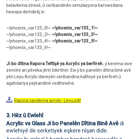
belavkirina stresê, û ceribandinên simulasyona berxwedana
hewaya demdirêj in.
~!phoenix_var133_0!~
~!phoenix_var133_1!~
~!phoenix_var133_2!~
~!phoenix_var133_3!~
~!phoenix_var133_4!~
~!phoenix_var133_5!~
~!phoenix_var133_6!~
Ji bo dîtina Rapora Teftîşê ya Acrylic ya berfireh
, ji kerema xwe
zencîre an pêveka jêrîn bikirtînin. Ew ji bo panelên dîtina binê avê
yên Leyu Acrylic daneyên ceribandina kalîteyê ya berfireh û
agahdariya pejirandinê vedihewîne.
Rapora çavdêriya acrylic -Leyu.pdf
3. Hêz û Ewlehî
Acrylic vs Glass Ji bo Panelên Dîtina Binê Avê
di
ewlehiyê de serketiyek eşkere nîşan dide.