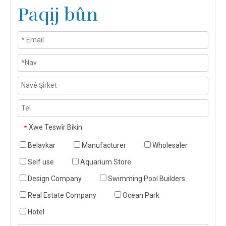
Paqij bûn
Xwe Teswîr Bikin
*
Belavkar
Manufacturer
Wholesaler
Self use
Aquarium Store
Design Company
Swimming Pool Builders
Real Estate Company
Ocean Park
Hotel