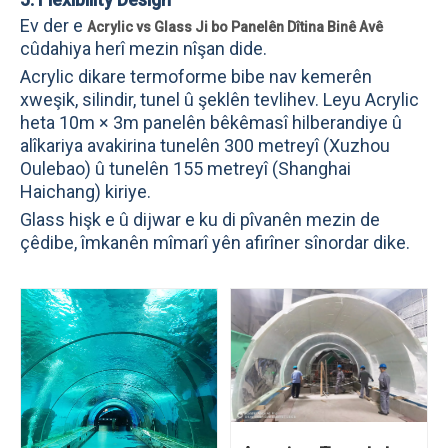
Ev der e
Acrylic vs Glass Ji bo Panelên Dîtina Binê Avê
cûdahiya herî mezin nîşan dide.
Acrylic dikare termoforme bibe nav kemerên
xweşik, silindir, tunel û şeklên tevlihev. Leyu Acrylic
heta 10m × 3m panelên bêkêmasî hilberandiye û
alîkariya avakirina tunelên 300 metreyî (Xuzhou
Oulebao) û tunelên 155 metreyî (Shanghai
Haichang) kiriye.
Glass hişk e û dijwar e ku di pîvanên mezin de
çêdibe, îmkanên mîmarî yên afirîner sînordar dike.