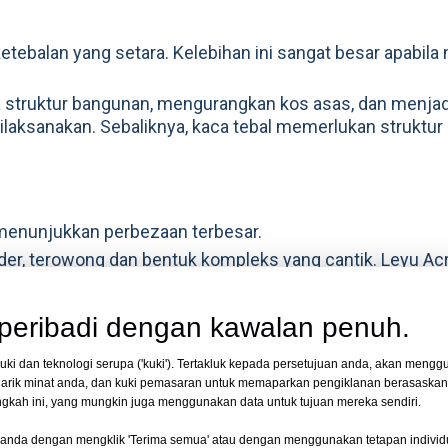
 ketebalan yang setara. Kelebihan ini sangat besar apabil
a struktur bangunan, mengurangkan kos asas, dan menja
laksanakan. Sebaliknya, kaca tebal memerlukan struktur
menunjukkan perbezaan terbesar.
nder, terowong dan bentuk kompleks yang cantik. Leyu Acr
× 3m dan membantu membina terowong 300 meter (Xuzho
hang).
eribadi dengan kawalan penuh.
da skala besar, mengehadkan kemungkinan seni bina krea
 dan teknologi serupa ('kuki'). Tertakluk kepada persetujuan anda, akan menggu
rik minat anda, dan kuki pemasaran untuk memaparkan pengiklanan berasaska
angkah ini, yang mungkin juga menggunakan data untuk tujuan mereka sendiri.
anda dengan mengklik 'Terima semua' atau dengan menggunakan tetapan individ