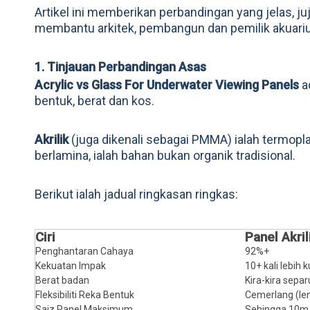
Artikel ini memberikan perbandingan yang jelas, juju
membantu arkitek, pembangun dan pemilik akuar
1. Tinjauan Perbandingan Asas
Acrylic vs Glass For Underwater Viewing Panels
a
bentuk, berat dan kos.
Akrilik
(juga dikenali sebagai PMMA) ialah termoplas
berlamina, ialah bahan bukan organik tradisional.
Berikut ialah jadual ringkasan ringkas:
Ciri
Panel Akril
Penghantaran Cahaya
92%+
Kekuatan Impak
10+ kali lebih 
Berat badan
Kira-kira sepa
Fleksibiliti Reka Bentuk
Cemerlang (len
Saiz Panel Maksimum
Sehingga 10m 