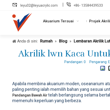
leyu02@leyuacrylic.com
+86- 13584439533
Akuarium Tersuai
Projek Akril
Anda di sini:
Rumah
»
Blog
»
Lembaran Akrilik Lu
Akrilik lwn Kaca Unt
Pandangan:
0
Pengarang: Edi
Apabila membina akuarium moden, oseanarium ata
paling penting ialah memilih bahan yang sesuai 
telah berlangsung selama berta
Pandangan Bawah Air
memenuhi keperluan yang berbeza.