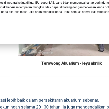
s di negara ketiga di luar EU, seperti AS, yang tidak mempunyai tahap perlindun
ihak berkuasa tempatan mungkin tidak dapat dihalang dengan berkesan. Anda bo
 pada bila-bila masa. Jika anda mengklik pada 'Tolak semua', hanya kuki yang sa
Terowong Akuarium - leyu akrilik
tasi lebih baik dalam persekitaran akuarium sebenar.
an kekuningan selama 20–30 tahun. Ia juga mengendalikan 