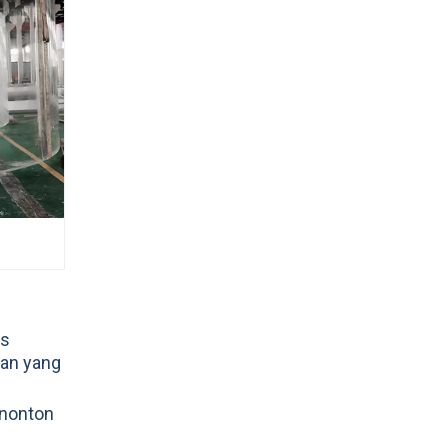
os
gan yang
enonton