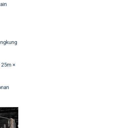
ain
lengkung
ar 25m ×
onan