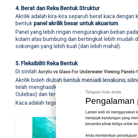
4. Berat dan Reka Bentuk Struktur
Akrilik adalah kira-kira separuh berat kaca dengan
bentuk
panel akrilik besar untuk akuarium
.
Panel yang lebih ringan mengurangkan beban pad
kolam atas bumbung dan bertingkat lebih mudah di
sokongan yang lebih kuat (dan lebih mahal).
5. Fleksibiliti Reka Bentuk
Di sinilah
Acrylic vs Glass For Underwater Viewing Panels
Akrilik boleh diubah bentuk menjadi lengkung, sili
telah menghasilkan panel lancar sehingga 10m 
Tetapan kuki anda.
Oulebao) dan terowong 155 meter (Shanghai Haic
Pengalaman p
Kaca adalah tegar dan sukar untuk melengkung pa
Laman web ini menggunakan kuki
menjejak kandungan yang mena
penyedia pihak ketiga untuk l
Anda memberikan persetujuan 