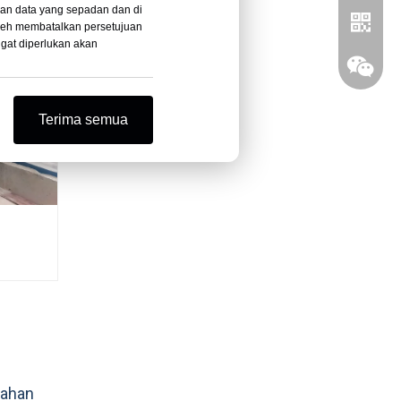
gan data yang sepadan dan di
leh membatalkan persetujuan
ngat diperlukan akan
Terima semua
Whatsa
Wechat
bahan