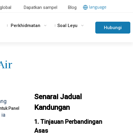
global
Dapatkan sampel
Blog
Perkhidmatan
Soal Leyu
Hubungi
Kami
Air
Senarai Jadual
ang
Kandungan
Untuk Panel
 ia
1. Tinjauan Perbandingan
Asas