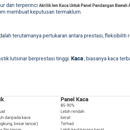
r ​​dan terperinci
Akrilik lwn Kaca Untuk Panel Pandangan Bawah 
ium membuat keputusan termaklum.
dalah terutamanya pertukaran antara prestasi, fleksibiliti 
tik lutsinar berprestasi tinggi.
Kaca
, biasanya kaca terb
ik
Panel Kaca
85-90%
kuat
Lebih rendah
ruh daripada kaca
berat
gkung, besar lancar)
Terhad
× 3m lancar
Lebih kecil kerana berat