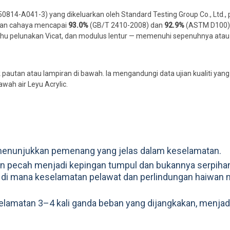
50814-A041-3) yang dikeluarkan oleh Standard Testing Group Co., Ltd., 
sian cahaya mencapai
93.0%
(GB/T 2410-2008) dan
92.9%
(ASTM D100) l
suhu pelunakan Vicat, dan modulus lentur — memenuhi sepenuhnya atau
lik pautan atau lampiran di bawah. Ia mengandungi data ujian kualiti yang
wah air Leyu Acrylic.
enunjukkan pemenang yang jelas dalam keselamatan.
 akan pecah menjadi kepingan tumpul dan bukannya serpiha
 di mana keselamatan pelawat dan perlindungan haiwan 
eselamatan 3–4 kali ganda beban yang dijangkakan, menja