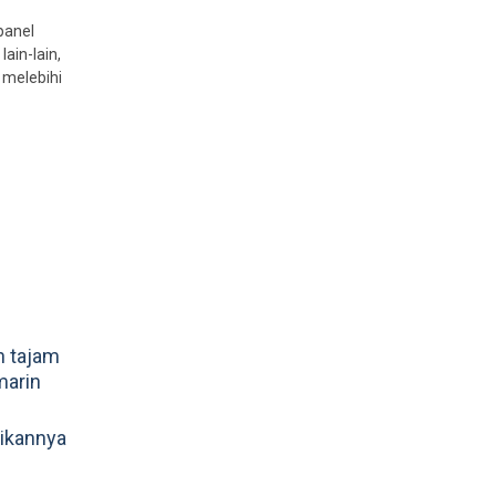
panel
ain-lain,
 melebihi
n tajam
marin
dikannya