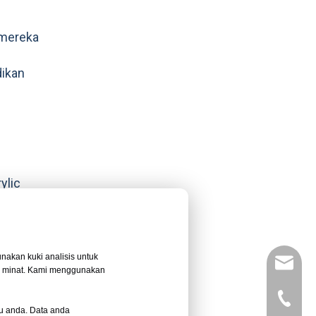
a mereka
dikan
ylic
u
tif.
nakan kuki analisis untuk
leyu02@
n minat. Kami menggunakan
+86- 13
u anda. Data anda