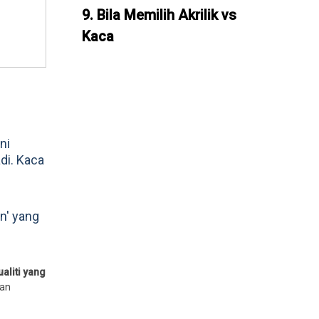
9. Bila Memilih Akrilik vs
Kaca
Kesimpulan
Soalan Lazim
ni
di. Kaca
n' yang
aliti yang
ian