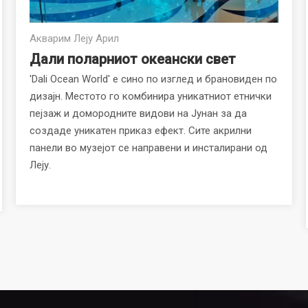
Акварим Леју Арил
Дали поларниот океански свет
'Dali Ocean World' е сино по изглед и брановиден по
дизајн. Местото го комбинира уникатниот етнички
пејзаж и домородните видови на Јунан за да
создаде уникатен приказ ефект. Сите акрилни
панели во музејот се направени и инсталирани од
Леју.