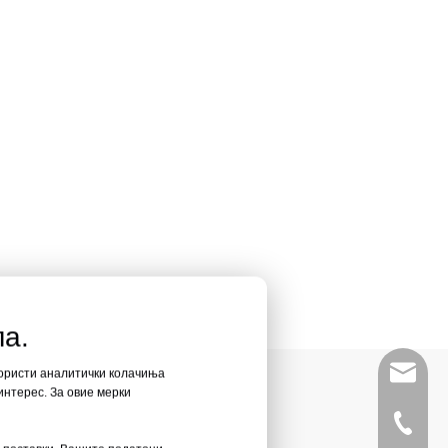
ла.
leyu02@
 користи аналитички колачиња
интерес. За овие мерки
+86- 13