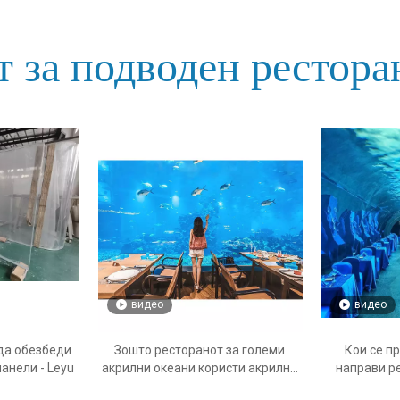
т за подводен рестора
видео
видео
да обезбеди
Зошто ресторанот за големи
Кои се п
анели - Leyu
акрилни океани користи акрилни
направи р
панели - Фабрика за производи за
водени к