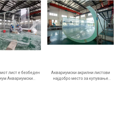
нел - се продаваат
ни базени Leyu
иот лист е безбеден
Аквариумски акрилни листови
риум Аквариумски
најдобро место за купување
 листови - Leyu
акрилни листови за аквариум -
Леју