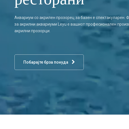
Аквариум со акрилен прозорец за базен е спектакуларен. 
за акрилни аквариуми Leyu е вашиот професионален произ
акрилни прозорци.
Побарајте брза понуда