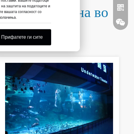
и поставки. Вашите податоци
олошка градина во
о на заштита на податоците и
те вашата согласност со
 колачиња.
Прифатете ги сите
Whatsa
Вечет