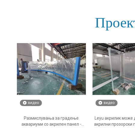
Проек
видео
видео
Размислувања за градење
Leyu акрилик може 
аквариуми со акрилен панел -
акрилни прозорски п
Леју