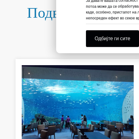
Ја давате вашата согласност
Подводни рестора
потоа може да се обработуваа
каде, особено, пристапот на
непосреден ефект во секое вр
Одбијте ги сите