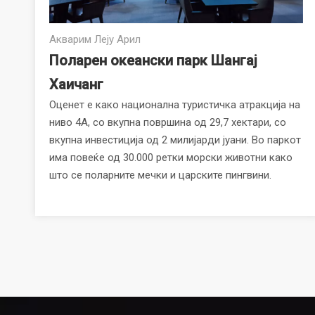
Акварим Леју Арил
Поларен океански парк Шангај
Хаичанг
Оценет е како национална туристичка атракција на
ниво 4А, со вкупна површина од 29,7 хектари, со
вкупна инвестиција од 2 милијарди јуани. Во паркот
има повеќе од 30.000 ретки морски животни како
што се поларните мечки и царските пингвини.