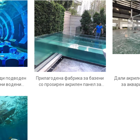
акрилни листови Leyu
акрилен па
акрил
ади подводен
Прилагодена фабрика за базени
Дали акрилн
лни водени
со проѕирен акрилен панел за
за аква
е продаваат
гледање од Кина - Леју
акрилни
и Leyu