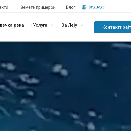
екти
Земете примерок
Блог
дечка река
Услуга
За Леју
Контактирај
со нас