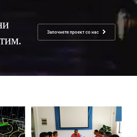
ни
Започнете проект со нас
тим.