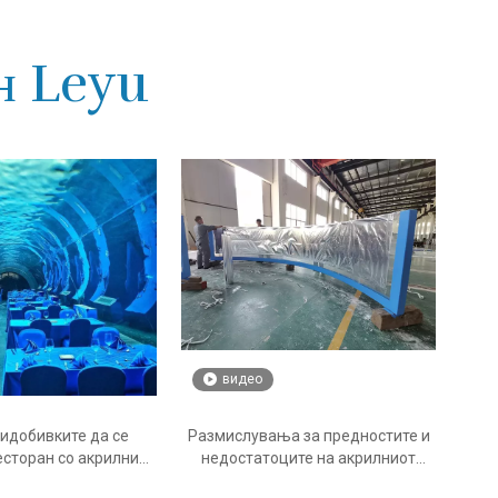
н Leyu
видео
ридобивките да се
Размислувања за предностите и
есторан со акрилни
недостатоците на акрилниот
арактеристики со
панел - Леју