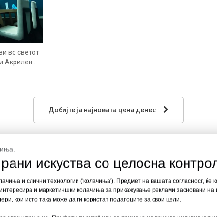
ви во светот
ми Акрилен
Леју
Добијте ја најновата цена денес
чиња.
рани искуства со целосна контро
лачиња и слични технологии ('колачиња'). Предмет на вашата согласност, ќе
е интересира и маркетиншки колачиња за прикажување реклами засновани на 
ери, кои исто така може да ги користат податоците за свои цели.