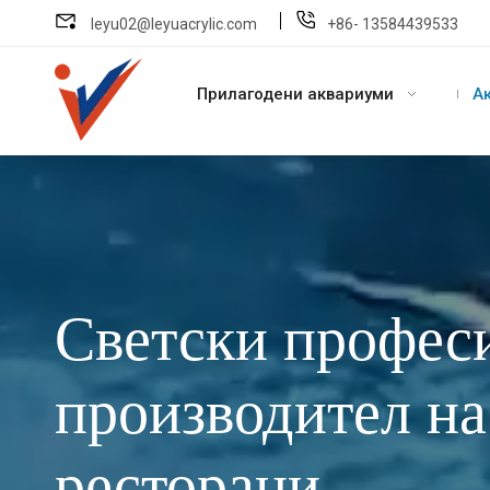
leyu02@leyuacrylic.com
+86- 13584439533
Прилагодени аквариуми
А
Светски профес
производител на
ресторани