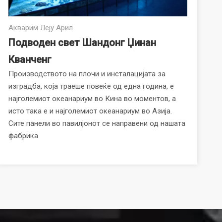
Акварим Леју Арил
Подводен свет Шандонг Џинан
Кванченг
Производството на плочи и инсталацијата за
изградба, која траеше повеќе од една година, е
најголемиот океанариум во Кина во моментов, а
исто така е и најголемиот океанариум во Азија.
Сите панели во павилјонот се направени од нашата
фабрика.