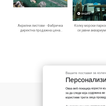
видео
Акрилни листови - Фабричка
Колку морски парко
директна продажна цена
се јавни аквариу
Фабриката Леју е
аквариум - 
специјализирана за
производство на акрилни панели
по најдобра цена - Леју
Вашите поставки за кола
Персонализи
Оваа веб-локација користи ко
за да следи која содржина в
користиме трети лица провајд