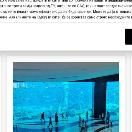
 со кликнување на „Прифати ги сите“ или со примена на вашите индивидуалн
ни за употреба во зо
т и во трети земји надвор од ЕУ, како што се САД, кои немаат соодветно нив
 локалните власти може ефективно да не биде спречен. Можете да ја отповика
еме. Ако кликнете на 'Одбиј ги сите', ќе се користат само строго неопходните
аквариум