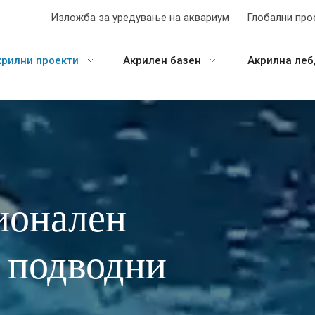
Изложба за уредување на аквариум
Глобални про
крилни проекти
Акрилен базен
Акрилна леб
ионален
 подводни