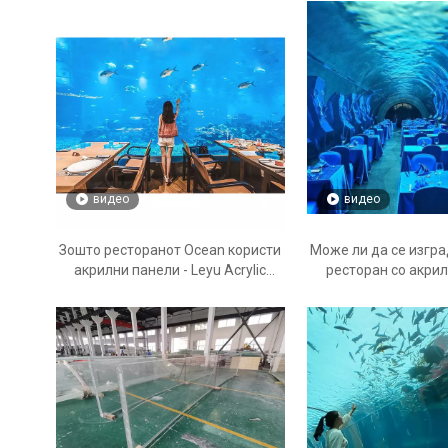
видео
видео
Зошто ресторанот Ocean користи
Може ли да се изгр
акрилни панели - Leyu Acrylic
ресторан со акри
Sheet Products Factory
карактеристики - с
акрилни базен