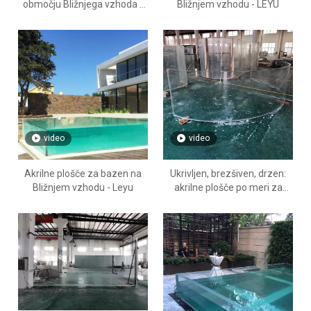
območju Bližnjega vzhoda -
Bližnjem vzhodu - LEYU
Leyu Pool
video
video
Akrilne plošče za bazen na
Ukrivljen, brezšiven, drzen:
Bližnjem vzhodu - Leyu
akrilne plošče po meri za
vašo sanjsko obliko bazena