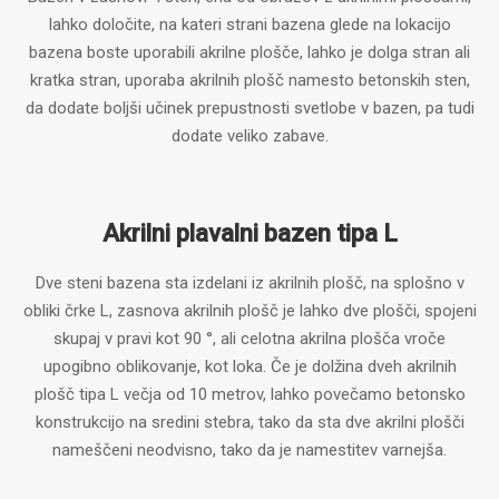
lahko določite, na kateri strani bazena glede na lokacijo
bazena boste uporabili akrilne plošče, lahko je dolga stran ali
kratka stran, uporaba akrilnih plošč namesto betonskih sten,
da dodate boljši učinek prepustnosti svetlobe v bazen, pa tudi
dodate veliko zabave.
Akrilni plavalni bazen tipa L
Dve steni bazena sta izdelani iz akrilnih plošč, na splošno v
obliki črke L, zasnova akrilnih plošč je lahko dve plošči, spojeni
skupaj v pravi kot 90 °, ali celotna akrilna plošča vroče
upogibno oblikovanje, kot loka. Če je dolžina dveh akrilnih
plošč tipa L večja od 10 metrov, lahko povečamo betonsko
konstrukcijo na sredini stebra, tako da sta dve akrilni plošči
nameščeni neodvisno, tako da je namestitev varnejša.