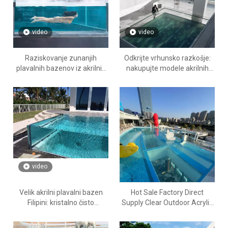
video
video
Raziskovanje zunanjih
Odkrijte vrhunsko razkošje:
plavalnih bazenov iz akrilnih
nakupujte modele akrilnih
plošč za prodajo - LEYU
bazenov iz Leyu Acrylic
Factory
video
Velik akrilni plavalni bazen
Hot Sale Factory Direct
Filipini: kristalno čisto
Supply Clear Outdoor Acrylic
razkošje za tropski raj
Swimming Pool - Leyu akrilni
bazeni naprodaj