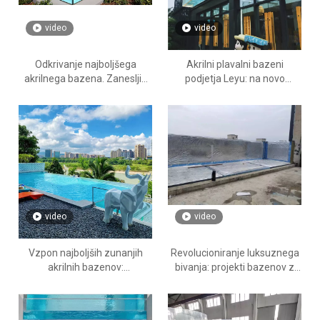
video
video
Odkrivanje najboljšega
Akrilni plavalni bazeni
akrilnega bazena. Zanesljiv
podjetja Leyu: na novo
proizvajalec: Zakaj Leyu
definiramo razkošje in
Acrylic vodi na poti
inovacije
video
video
Vzpon najboljših zunanjih
Revolucioniranje luksuznega
akrilnih bazenov:
bivanja: projekti bazenov z
priljubljenost in promocija na
akrilnimi stenami na Bližnjem
Bližnjem vzhodu
vzhodu in v jugovzhodni Aziji