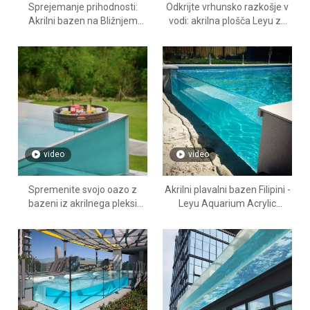
Sprejemanje prihodnosti:
Odkrijte vrhunsko razkošje v
Akrilni bazen na Bližnjem
vodi: akrilna plošča Leyu za
vzhodu - Dubaj
bazene na Filipinih in zunaj
jugovzhodne Azije
video
video
Spremenite svojo oazo z
Akrilni plavalni bazen Filipini -
bazeni iz akrilnega pleksi
Leyu Aquarium Acrylic
stekla po meri na Bližnjem
Factory - Leyu
vzhodu