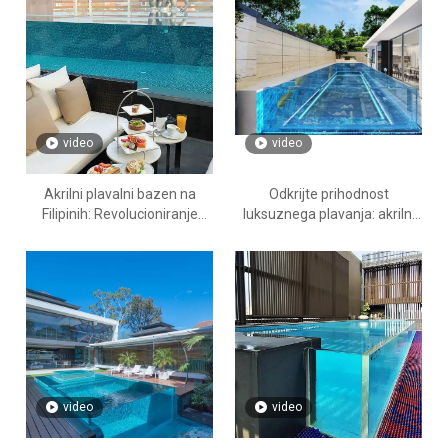
video
video
Akrilni plavalni bazen na
Odkrijte prihodnost
Filipinih: Revolucioniranje
luksuznega plavanja: akrilni
luksuznega življenja z dizajni
bazeni s slano vodo brez
po meri Leyu Acrylic Factory
klora, prilagojeni za Bližnji
vzhod
video
video