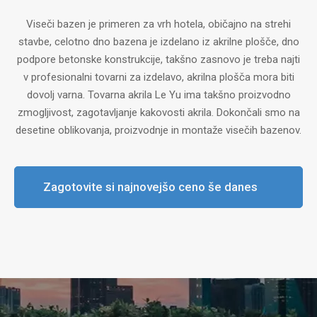
Viseči bazen je primeren za vrh hotela, običajno na strehi
stavbe, celotno dno bazena je izdelano iz akrilne plošče, dno
podpore betonske konstrukcije, takšno zasnovo je treba najti
v profesionalni tovarni za izdelavo, akrilna plošča mora biti
dovolj varna. Tovarna akrila Le Yu ima takšno proizvodno
zmogljivost, zagotavljanje kakovosti akrila. Dokončali smo na
desetine oblikovanja, proizvodnje in montaže visečih bazenov.
Zagotovite si najnovejšo ceno še danes