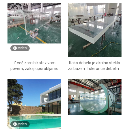
video
Z več zornih kotov vam
Kako debelo je akrilno steklo
povem, zakaj uporabljamo
za bazen. Tolerance debeline
akril v primerjavi s steklom -
za akrilno ploščo - Leyu
leyu
video