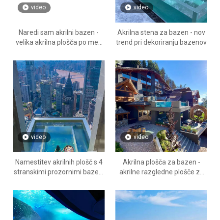
video
video
Naredi sam akrilni bazen -
Akrilna stena za bazen - nov
velika akrilna plošča po meri
trend pri dekoriranju bazenov
za bazene na Bližnjem
vzhodu
video
video
Namestitev akrilnih plošč s 4
Akrilna plošča za bazen -
stranskimi prozornimi bazeni
akrilne razgledne plošče za
- Leyu Aquarium Acrylic
bazen
Factory - Leyu