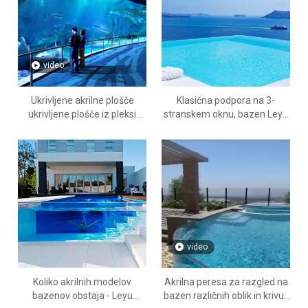
video
Ukrivljene akrilne plošče
Klasična podpora na 3-
ukrivljene plošče iz pleksi
stranskem oknu, bazen Leyu
stekla® - Leyu
Aquarium Acrylic Factory je
najbolj profesionalna - Leyu
video
Koliko akrilnih modelov
Akrilna peresa za razgled na
bazenov obstaja - Leyu
bazen različnih oblik in krivulj