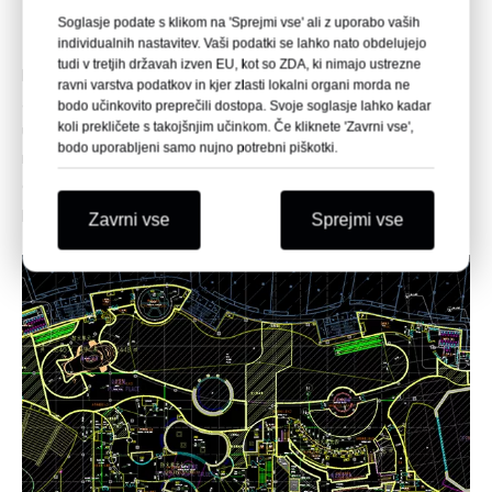
oblikovanje
Soglasje podate s klikom na 'Sprejmi vse' ali z uporabo vaših
individualnih nastavitev. Vaši podatki se lahko nato obdelujejo
tudi v tretjih državah izven EU, kot so ZDA, ki nimajo ustrezne
Leyu Acrylic Aquarium Factory določi velikost akrilnega
ravni varstva podatkov in kjer zlasti lokalni organi morda ne
akvarija in akvarija za javni akvarij Ocean Park, pri čemer
bodo učinkovito preprečili dostopa. Svoje soglasje lahko kadar
koli prekličete s takojšnjim učinkom. Če kliknete 'Zavrni vse',
upošteva dejavnike, kot so razpoložljivi prostor, želeno
bodo uporabljeni samo nujno potrebni piškotki.
morsko življenje in izkušnja obiskovalcev. Leyu sodeluje z
oblikovalcem akvarija in morskim biologom pri razvoju
podrobnega načrta.
Zavrni vse
Sprejmi vse