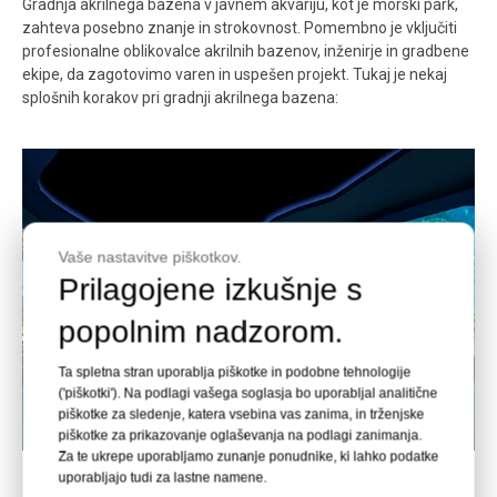
Gradnja akrilnega bazena v javnem akvariju, kot je morski park,
zahteva posebno znanje in strokovnost. Pomembno je vključiti
profesionalne oblikovalce akrilnih bazenov, inženirje in gradbene
ekipe, da zagotovimo varen in uspešen projekt. Tukaj je nekaj
splošnih korakov pri gradnji akrilnega bazena:
Vaše nastavitve piškotkov.
Prilagojene izkušnje s
popolnim nadzorom.
Ta spletna stran uporablja piškotke in podobne tehnologije
('piškotki'). Na podlagi vašega soglasja bo uporabljal analitične
piškotke za sledenje, katera vsebina vas zanima, in trženjske
piškotke za prikazovanje oglaševanja na podlagi zanimanja.
Za te ukrepe uporabljamo zunanje ponudnike, ki lahko podatke
uporabljajo tudi za lastne namene.
Konceptualizacija, načrtovanje in