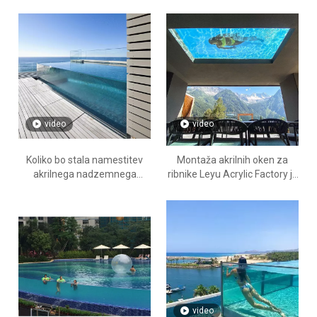
Acrylic Factory
- LEYU Acrylic Sheet Products
Factory
video
video
Koliko bo stala namestitev
Montaža akrilnih oken za
akrilnega nadzemnega
ribnike Leyu Acrylic Factory je
bazena - LEYU
specializirana za
zagotavljanje
videoposnetkov o montaži -
LEYU
video