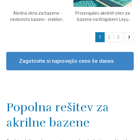
Akrilna okna za bazene -
Proizvajalec akrilnih sten za
neskončni bazeni - steklene
bazene na Kitajskem Leyu
plošče za steklo za bazene -
Acrylic Company je leta 1996
Leyu
ustanovil tovarno z najnižjo
1
2
3
ceno leta 2024 - LEYU
Zagotovite si najnovejšo ceno še danes
Popolna rešitev za
akrilne bazene