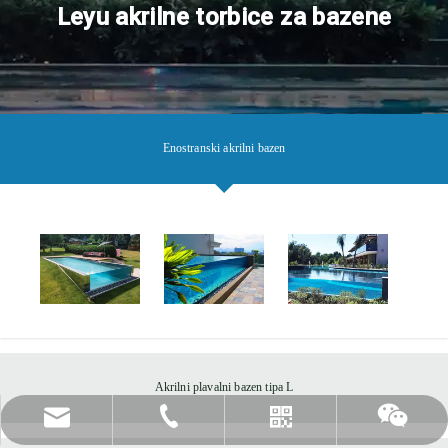
Leyu akrilne torbice za bazene
Enostranski akrilni bazen
Akrilni plavalni bazen tipa L
leyu02@leyuacrylic.com
+86- 13584439533
WhatsApp
Wechat