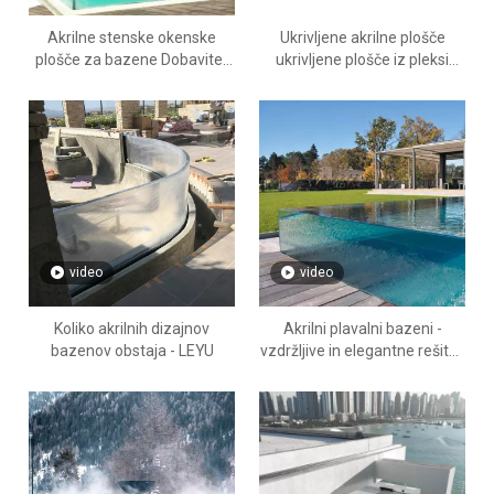
Akrilne stenske okenske
Ukrivljene akrilne plošče
plošče za bazene Dobavitelj
ukrivljene plošče iz pleksi
akrilnih proizvajalcev24-urna
stekla® Kako upogniti akrilne
storitev - LEYU
plošče - Leyu
video
video
Koliko akrilnih dizajnov
Akrilni plavalni bazeni -
bazenov obstaja - LEYU
vzdržljive in elegantne rešitve
Leyu