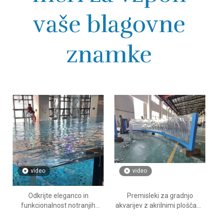
vaše blagovne
znamke
video
video
Odkrijte eleganco in
Premisleki za gradnjo
funkcionalnost notranjih
akvarijev z akrilnimi ploščami
modelov akrilnih bazenov
- Leyu