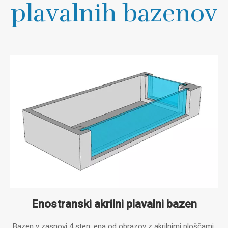
plavalnih bazenov
Enostranski akrilni plavalni bazen
Bazen v zasnovi 4 sten, ena od obrazov z akrilnimi ploščami,