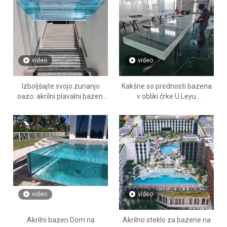
video
video
Izboljšajte svojo zunanjo
Kakšne so prednosti bazena
oazo: akrilni plavalni bazeni
v obliki črke U Leyu
proizvajalca akrilnih bazenov
Profesionalni akrilni bazen v
Leyu na Floridi
obliki črke U po meri - Leyu
video
video
Akrilni bazen Dom na
Akrilno steklo za bazene na