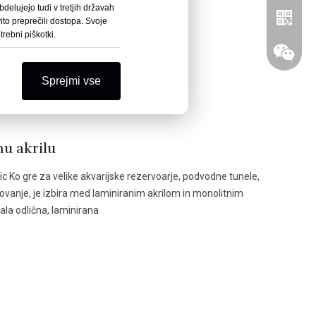
ja 2026.
delujejo tudi v tretjih državah
ito preprečili dostopa. Svoje
rebni piškotki.
Sprejmi vse
u akrilu
lic Ko gre za velike akvarijske rezervoarje, podvodne tunele,
WhatsA
ovanje, je izbira med laminiranim akrilom in monolitnim
ala odlična, laminirana
Wechat