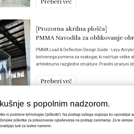
Preberi več
[Prozorna akrilna plošča]
PMMA Navodila za oblikovanje obr
PMMA Load & Deflection Design Guide - Leyu Acryli
bistvenega pomena za vsakogar, ki načrtuje velike ak
arhitekturne razgledne strukture. Pravilni izračuni 
delovanje
Preberi več
zkušnje s popolnim nadzorom.
[Zadnje korporativne novice - LEY
tke in podobne tehnologije ('piškotki'). Na podlagi vašega soglasja bo uporabljal a
Leyu akril | Obvestilo ekipe
trženjske piškotke za prikazovanje oglaševanja na podlagi zanimanja. Za te ukrep
orabljajo tudi za lastne namene.
Z veseljem pozdravljamo Georgea Papoutsoglouja v 