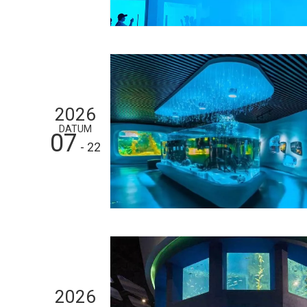
2026
DATUM
07
- 22
2026