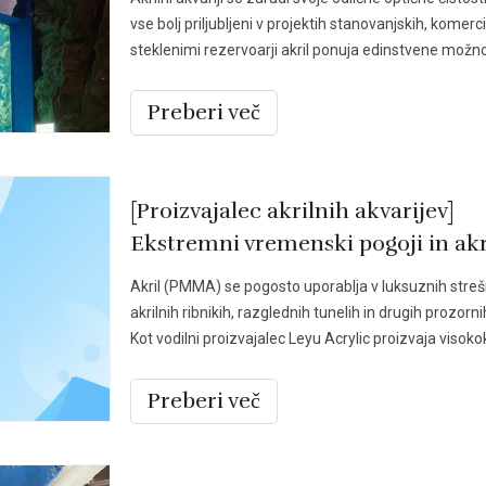
vse bolj priljubljeni v projektih stanovanjskih, komerci
steklenimi rezervoarji akril ponuja edinstvene možnos
Preberi več
[Proizvajalec akrilnih akvarijev]
Akril (PMMA) se pogosto uporablja v luksuznih strešnih
akrilnih ribnikih, razglednih tunelih in drugih prozorn
Kot vodilni proizvajalec Leyu Acrylic proizvaja visok
Preberi več