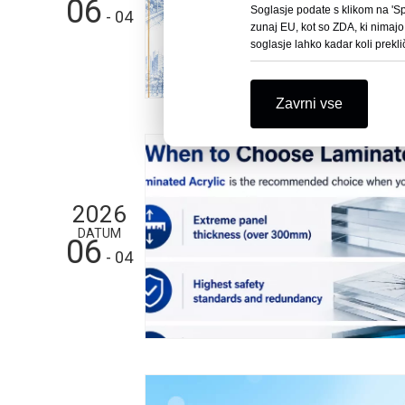
06
Soglasje podate s klikom na 'Spr
- 04
zunaj EU, kot so ZDA, ki nimajo
soglasje lahko kadar koli prekli
Zavrni vse
2026
DATUM
06
- 04