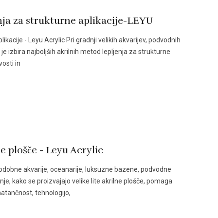
nja za strukturne aplikacije-LEYU
ikacije - Leyu Acrylic Pri gradnji velikih akvarijev, podvodnih
je izbira najboljših akrilnih metod lepljenja za strukturne
vosti in
ne plošče - Leyu Acrylic
sodobne akvarije, oceanarije, luksuzne bazene, podvodne
je, kako se proizvajajo velike lite akrilne plošče, pomaga
natančnost, tehnologijo,