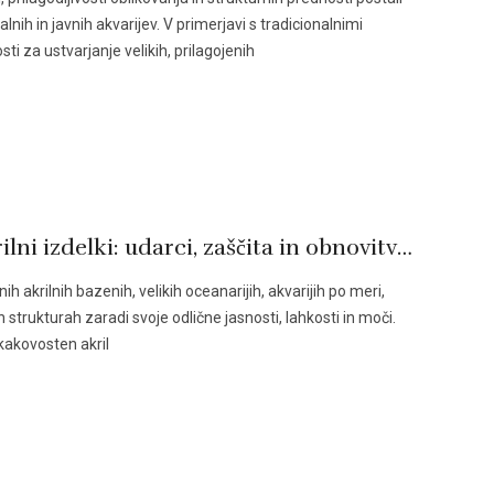
alnih in javnih akvarijev. V primerjavi s tradicionalnimi
ti za ustvarjanje velikih, prilagojenih
Ekstremni vremenski pogoji in akrilni izdelki: udarci, zaščita in obnovitveni ukrepi – Leyu Acrylic
 akrilnih bazenih, velikih oceanarijih, akvarijih po meri,
ih strukturah zaradi svoje odlične jasnosti, lahkosti in moči.
okakovosten akril