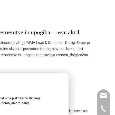
emenitve in upogiba - Leyu akril
cUnderstanding PMMA Load & Deflection Design Guide je
rilne akvarije, podvodne tunele, plavalne bazene ali
obremenitve in upogiba zagotavljajo varnost, dolgoročno
U]
leyu02@
nalitične piškotke za sledenje,
e uporabljamo zunanje
+86- 13
družini Leyu Acrylic kot našega novega vodjo svetovne