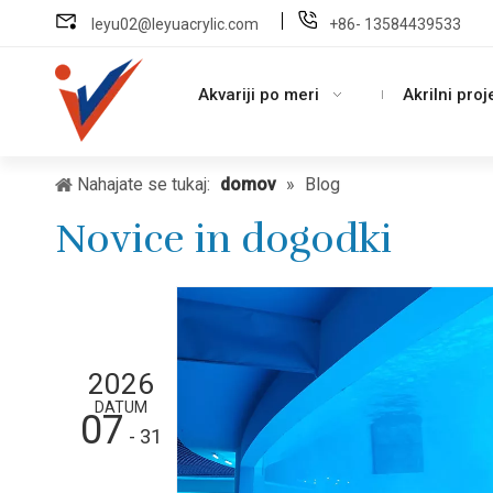
leyu02@leyuacrylic.com
+86- 13584439533
Akvariji po meri
Akrilni proj
Nahajate se tukaj:
domov
»
Blog
Novice in dogodki
2026
DATUM
07
- 31