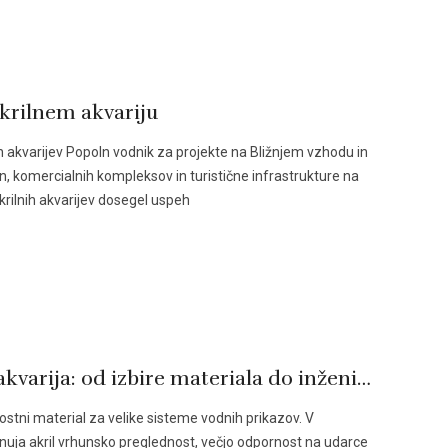
akrilnem akvariju
ih akvarijev Popoln vodnik za projekte na Bližnjem vzhodu in
in, komercialnih kompleksov in turistične infrastrukture na
akrilnih akvarijev dosegel uspeh
Kako oblikovati projekt akrilnega akvarija: od izbire materiala do inženirskega načrtovanja
nostni material za velike sisteme vodnih prikazov. V
ponuja akril vrhunsko preglednost, večjo odpornost na udarce