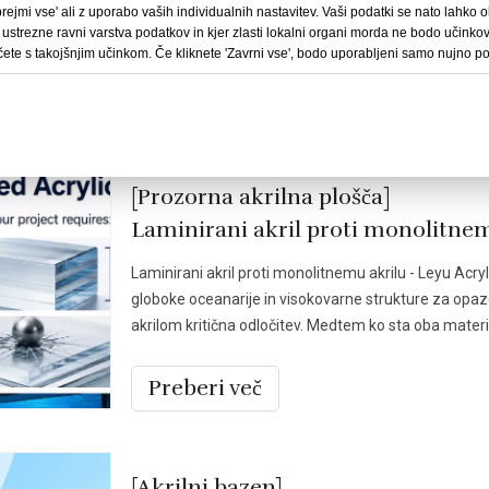
prodaje in poslovnega razvoja, ki začne veljati 1. juni
ejmi vse' ali z uporabo vaših individualnih nastavitev. Vaši podatki se nato lahko ob
 ustrezne ravni varstva podatkov in kjer zlasti lokalni organi morda ne bodo učinkov
čete s takojšnjim učinkom. Če kliknete 'Zavrni vse', bodo uporabljeni samo nujno pot
Preberi več
[Prozorna akrilna plošča]
Laminirani akril proti monolitnem
Laminirani akril proti monolitnemu akrilu - Leyu Acry
globoke oceanarije in visokovarne strukture za opaz
akrilom kritična odločitev. Medtem ko sta oba materi
Preberi več
[Akrilni bazen]