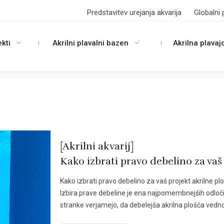
Predstavitev urejanja akvarija
Globalni 
ekti
Akrilni plavalni bazen
Akrilna plavaj
[Akrilni akvarij]
Kako izbrati pravo debelino za vaš
Kako izbrati pravo debelino za vaš projekt akrilne 
Izbira prave debeline je ena najpomembnejših odločite
stranke verjamejo, da debelejša akrilna plošča vedn