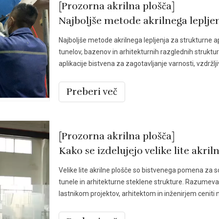
[Prozorna akrilna plošča]
Najboljše metode akrilnega leplje
Najboljše metode akrilnega lepljenja za strukturne apl
tunelov, bazenov in arhitekturnih razglednih struktur 
aplikacije bistvena za zagotavljanje varnosti, vzdržlji
Preberi več
[Prozorna akrilna plošča]
Kako se izdelujejo velike lite akril
Velike lite akrilne plošče so bistvenega pomena za 
tunele in arhitekturne steklene strukture. Razumevan
lastnikom projektov, arhitektom in inženirjem ceniti 