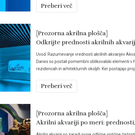
Preberi več
[Prozorna akrilna plošča]
Uvod: Razumevanje vrednosti akrilnih akvarijev Akvar
Danes so postali pomembni oblikovalski elementi v ho
rezidencah in arhitekturnih okoljih. Ker postajajo proj
Preberi več
[Prozorna akrilna plošča]
Akrilni akvariji po meri: prednosti,
Akrilni akvariji so zaradi svoje odlične optične čistost