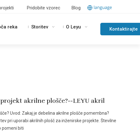
projekti
Pridobite vzorec
Blog
oča reka
Storitev
O Leyu
Kontaktirajte
nas
 projekt akrilne plošče?--LEYU akril
plošče? Uvod: Zakaj je debelina akrilne plošče pomembna?
v pri uporabi akrilnih plošč za inženirske projekte. Številne
o pomeni biti