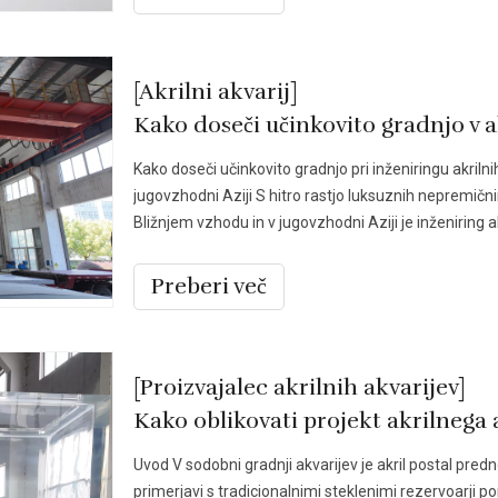
[Akrilni akvarij]
Kako doseči učinkovito gradnjo v 
Kako doseči učinkovito gradnjo pri inženiringu akriln
jugovzhodni Aziji S hitro rastjo luksuznih nepremičn
Bližnjem vzhodu in v jugovzhodni Aziji je inženiring 
Preberi več
[Proizvajalec akrilnih akvarijev]
Uvod V sodobni gradnji akvarijev je akril postal pred
primerjavi s tradicionalnimi steklenimi rezervoarji 