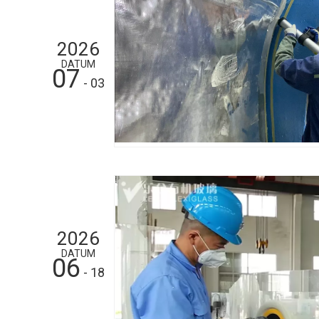
2026
DATUM
07
- 03
2026
DATUM
06
- 18