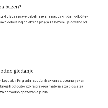
 za bazen?
ylic Izbira prave debeline je ena najbolj kritičnih odločitev
Kako debela naj bo akrilna plošča za bazen?' je odvisno od
dvodno gledanje
Leyu akril Pri gradnji sodobnih akvarijev, oceanarijev ali
ejših odločitev izbira pravega materiala za plošče za
e za podvodno opazovanje je bila