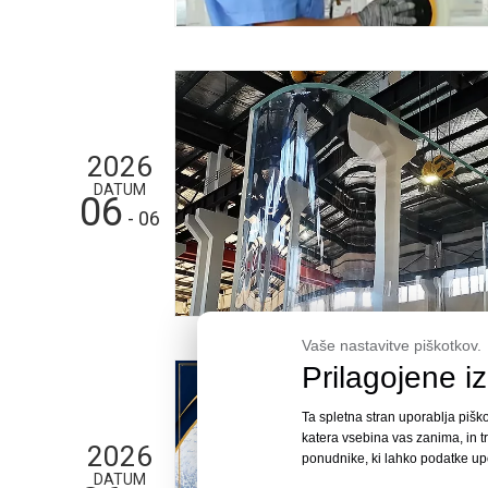
2026
DATUM
06
- 06
Vaše nastavitve piškotkov.
Prilagojene i
Ta spletna stran uporablja piško
katera vsebina vas zanima, in 
2026
ponudnike, ki lahko podatke up
DATUM