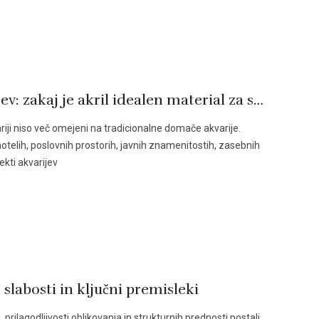
Odkrijte prednosti akrilnih akvarijev: zakaj je akril idealen material za sodobne akvarijske projekte
iji niso več omejeni na tradicionalne domače akvarije.
telih, poslovnih prostorih, javnih znamenitostih, zasebnih
ekti akvarijev
 slabosti in ključni premisleki
i, prilagodljivosti oblikovanja in strukturnih prednosti postali