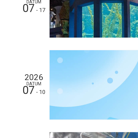
DATUM
07
- 17
2026
DATUM
07
- 10