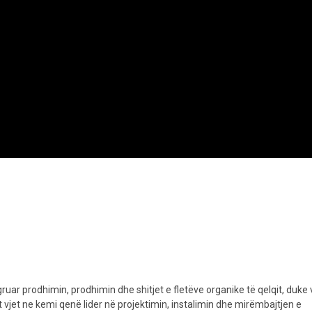
ruar prodhimin, prodhimin dhe shitjet e fletëve organike të qelqit, duke
 vjet ne kemi qenë lider në projektimin, instalimin dhe mirëmbajtjen e