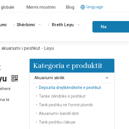
 globale
Merrni mostrën
Blog
Lumi
Shërbimi
Rreth Leyu
Na
kontaktoni
k akuariumi i peshkut - Leyu
Kategoria e produktit
t
eyu
Akuariumi akrilik
Depozita drejtkëndëshe e peshkut
tëherë
Tanke cilindrike e peshkut
ma të
Tank peshku në formë plumbi
Akuariumi i kandil deti
Tank peshku i lakuar