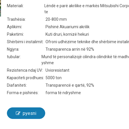
Materiali:
Lëndë e parë akrilike e markës Mitsubishi Corp
te
Trashësia:
20-800 mm
Aplikimi:
Pishinë Akuariumi akrilik
Paketimi:
Kuti druri, kornizë hekuri
Shërbimi i instalimit:
Ofroni udhëzime teknike dhe shërbime instali
Ngjyra:
Transparenca arrin në 92%
tubular:
Mund të personalizojë cilindra cilindrikë të madh
yshme
Rezistenca ndaj UV:
Uvioresistant
Kapaciteti prodhues:
5000 ton
Diafaniteti:
Transparencë e qartë, 92%
Forma e pishinës:
forma të ndryshme
pyesni