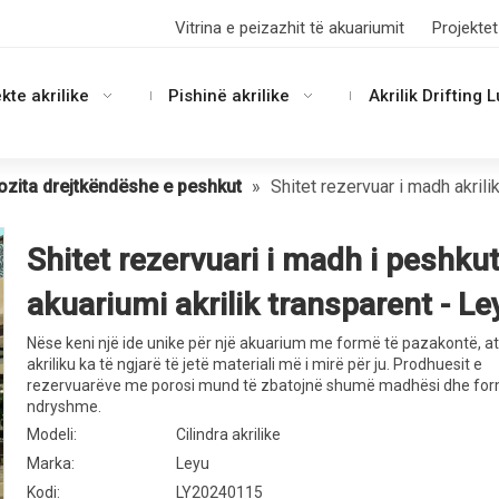
Vitrina e peizazhit të akuariumit
Projektet
kte akrilike
Pishinë akrilike
Akrilik Drifting 
zita drejtkëndëshe e peshkut
»
Shitet rezervuar i madh akrili
Shitet rezervuari i madh i peshku
akuariumi akrilik transparent - L
Nëse keni një ide unike për një akuarium me formë të pazakontë, a
akriliku ka të ngjarë të jetë materiali më i mirë për ju. Prodhuesit e
rezervuarëve me porosi mund të zbatojnë shumë madhësi dhe for
ndryshme.
Modeli:
Cilindra akrilike
Marka:
Leyu
Kodi:
LY20240115