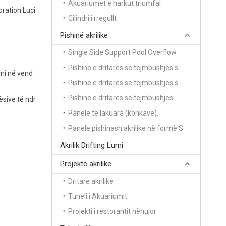
Akuariumet e harkut triumfal
oration Luci
Cilindri i rregullt
Pishinë akrilike
Single Side Support Pool Overflow
Pishinë e dritares së tejmbushjes së mbështetjes me dy anë
mi në vend
Pishinë e dritares së tejmbushjes së mbështetjes me 3 anë
Pishinë e dritares së tejmbushjes mbështetëse me katër anë
ësive të ndr
Panele të lakuara (konkave).
Panele pishinash akrilike në formë S
Akrilik Drifting Lumi
Projekte akrilike
Dritare akrilike
Tuneli i Akuariumit
Projekti i restorantit nënujor