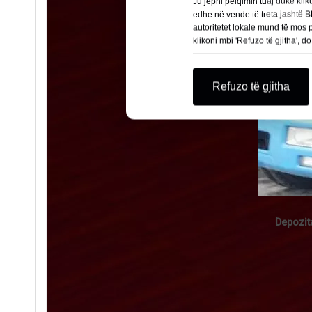
Ju jepni pëlqimin tuaj duke kli
edhe në vende të treta jashtë BE
autoritetet lokale mund të mos
klikoni mbi 'Refuzo të gjitha', 
Refuzo të gjitha
Depozita