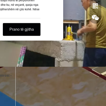
nat tuaja mund të përpunohen
e dhe ku, në veçanti, qasja nga
menjëhershëm në çdo kohë. Nëse
Prano të gjitha
Whatsa
Wechat
porosi -