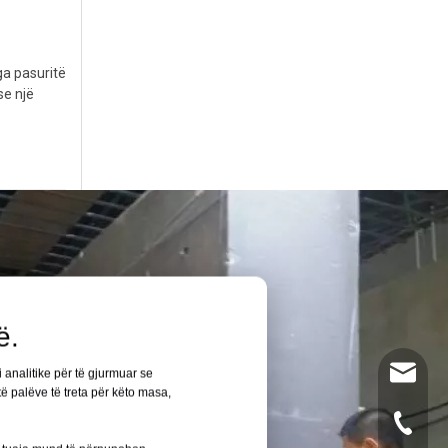
ga pasuritë
se një
ë.
leyu02@
i analitike për të gjurmuar se
ë palëve të treta për këto masa,
+86- 13