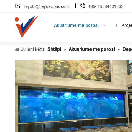
leyu02@leyuacrylic.com
+86- 13584439533
Akuariume me porosi
Proje
Ju jeni këtu:
Shtëpi
»
Akuariume me porosi
»
Depo