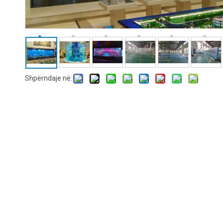
Shpërndaje në: