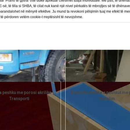
kuar 'Prano të gjitha' ose duke aplikuar cilësimet tuaja individuale. Më pas, të dhë
-së, të tilla si SHBA, të cilat nuk kanë një nivel përkatës të mbrojtjes së të dhënav
 parandalohet në mënyrë efektive. Ju mund ta revokoni pëlqimin tuaj me efekt të 
do të përdoren vetëm cookie-t rreptësisht të nevojshme.
 peshku me porosi akrilike -
Depozita akrilike e peshkut me 
Transporti
instalim