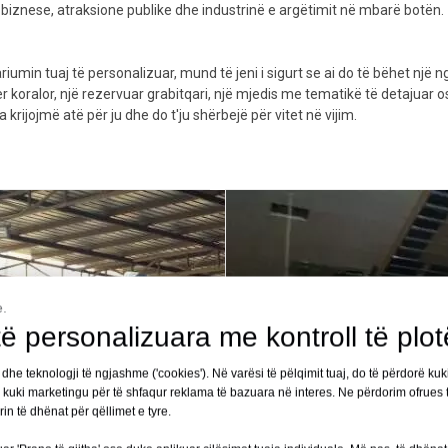
biznese, atraksione publike dhe industrinë e argëtimit në mbarë botën.
iumin tuaj të personalizuar, mund të jeni i sigurt se ai do të bëhet një n
koralor, një rezervuar grabitqari, një mjedis me tematikë të detajuar o
ijojmë atë për ju dhe do t'ju shërbejë për vitet në vijim.
e.
ë personalizuara me kontroll të plot
 dhe teknologji të ngjashme ('cookies'). Në varësi të pëlqimit tuaj, do të përdorë kuk
e kuki marketingu për të shfaqur reklama të bazuara në interes. Ne përdorim ofrues t
orin të dhënat për qëllimet e tyre.