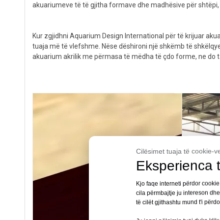
akuariumeve të të gjitha formave dhe madhësive për shtëpi, 
Kur zgjidhni Aquarium Design International për të krijuar akuar
tuaja më të vlefshme. Nëse dëshironi një shkëmb të shkëlqyer 
akuarium akrilik me përmasa të mëdha të çdo forme, ne do ta kr
Cilësimet tuaja të cookie-v
Eksperienca t
Kjo faqe interneti përdor cookie
cila përmbajtje ju intereson dh
të cilët gjithashtu mund t'i përd