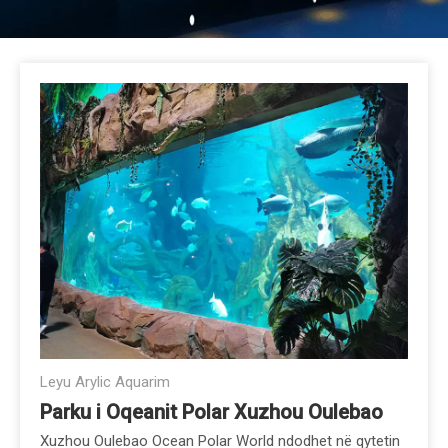
Leyu Arylic Aquarim
Parku i Oqeanit Polar Xuzhou Oulebao
Xuzhou Oulebao Ocean Polar World ndodhet në qytetin