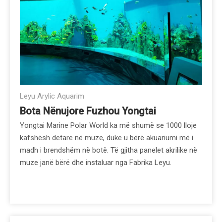
Leyu Arylic Aquarim
Bota Nënujore Fuzhou Yongtai
Yongtai Marine Polar World ka më shumë se 1000 lloje
kafshësh detare në muze, duke u bërë akuariumi më i
madh i brendshëm në botë. Të gjitha panelet akrilike në
muze janë bërë dhe instaluar nga Fabrika Leyu.