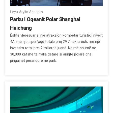
Leyu Arylic Aquarim
Parku i Oqeanit Polar Shanghai
Haichang
Është vlerësuar si një atraksion kombëtar turistik i nivelit
4A, me një sipërfaqe totale prej 29.7 hektarësh, me një
investim total prej 2 miliardë juanë. Ka më shumë se
30,000 kafshë të rralla detare si arinjtë polarë dhe
pinguinët perandorë në park.