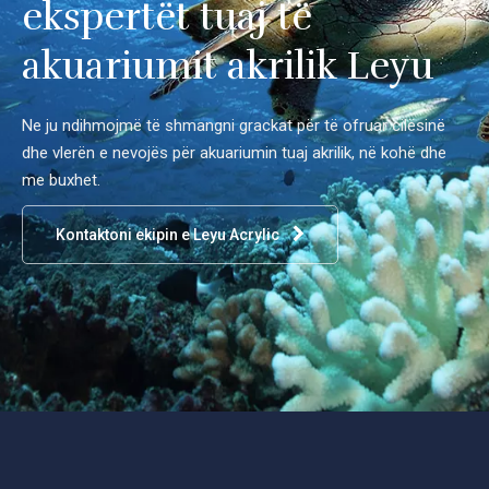
ekspertët tuaj të
akuariumit akrilik Leyu
Ne ju ndihmojmë të shmangni grackat për të ofruar cilësinë
dhe vlerën e nevojës për akuariumin tuaj akrilik, në kohë dhe
me buxhet.
Kontaktoni ekipin e Leyu Acrylic