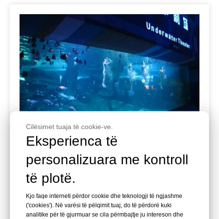
Cilësimet tuaja të cookie-ve.
Eksperienca të
personalizuara me kontroll
Leyu Arylic Aquarim
Bota Nënujore Shandong Jinan
të plotë.
Quancheng
Kjo faqe interneti përdor cookie dhe teknologji të ngjashme
Prodhimi i pllakave dhe instalimi i ndërtimit, i cili zgjati
('cookies'). Në varësi të pëlqimit tuaj, do të përdorë kuki
analitike për të gjurmuar se cila përmbajtje ju intereson dhe
për më shumë se një vit, është oqeanariumi më i madh