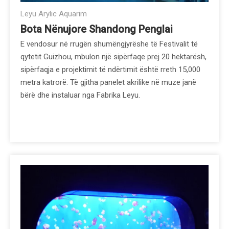
Leyu Arylic Aquarim
Bota Nënujore Shandong Penglai
E vendosur në rrugën shumëngjyrëshe të Festivalit të
qytetit Guizhou, mbulon një sipërfaqe prej 20 hektarësh,
sipërfaqja e projektimit të ndërtimit është rreth 15,000
metra katrorë. Të gjitha panelet akrilike në muze janë
bërë dhe instaluar nga Fabrika Leyu.