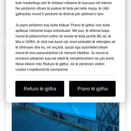
kuki marketingu për të shfaqur reklama të bazuara në interes.
në Kinë për momentin, dhe është gjithashtu
Ne përdorim ofrues të palëve të treta për këto masa, të cilët
oqeanariumi më i madh në Azi. Të gjitha panelet në
gjithashtu mund t'i përdorin të dhënat për qëllimet e tyre.
pavijon janë bërë nga fabrika jonë.
Ju jepni pëlqimin tuaj duke klikuar 'Prano të gjitha' ose duke
aplikuar cilësimet tuaja individuale. Më pas, të dhënat tuaja
mund të përpunohen edhe në vende të treta jashtë BE-së, të
tilla si SHBA, të cilat nuk kanë një nivel përkatës të mbrojtjes së
të dhënave dhe ku, në veçanti, qasja nga autoritetet lokale
mund të mos parandalohet në mënyrë efektive. Ju mund ta
revokoni pëlqimin tuaj me efekt të menjëhershëm në çdo kohë.
Nëse klikoni mbi 'Refuzo të gjitha', do të përdoren vetëm
cookie-t rreptësisht të nevojshme.
Refuzo të gjitha
Prano të gjitha