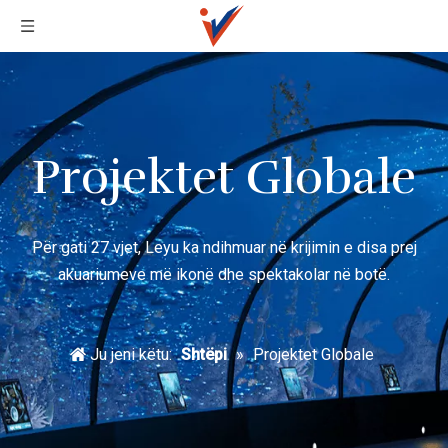
Projektet Globale
Për gati 27 vjet, Leyu ka ndihmuar në krijimin e disa prej
akuariumeve më ikonë dhe spektakolar në botë.
Ju jeni këtu:
Shtëpi
»
Projektet Globale