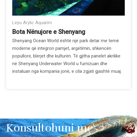
Leyu Arylic Aquarim
Bota Nënujore e Shenyang
Shenyang Ocean World është një park detar me temë
moderne që integron pamjet, argëtimin, shkencën
popullore, blerjet dhe kulturën. Të gjitha panelet akrilike
në Shenyang Underwater World u furnizuan dhe
instaluan nga kompania jonë, e cila zgjati gjashtë muaj.
Konsultohuni me