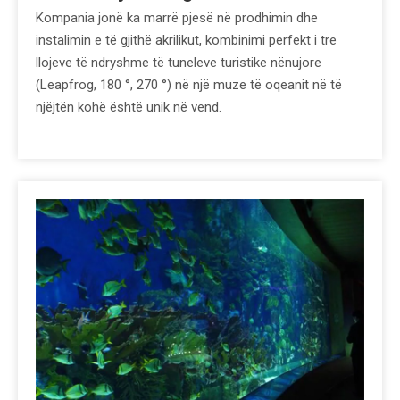
Kompania jonë ka marrë pjesë në prodhimin dhe
instalimin e të gjithë akrilikut, kombinimi perfekt i tre
llojeve të ndryshme të tuneleve turistike nënujore
(Leapfrog, 180 °, 270 °) në një muze të oqeanit në të
njëjtën kohë është unik në vend.