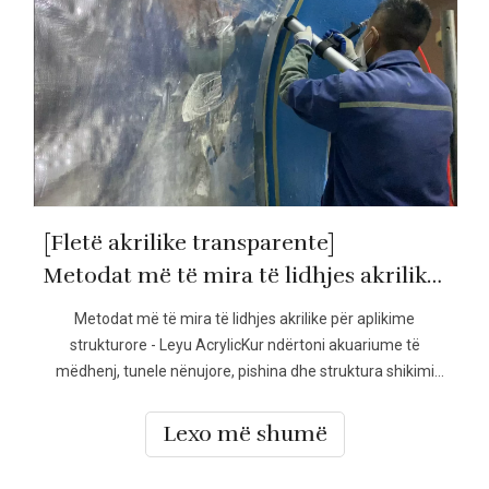
[Fletë akrilike transparente]
Metodat më të mira të lidhjes akrilike për aplikime strukturore-LEYU
Metodat më të mira të lidhjes akrilike për aplikime
strukturore - Leyu AcrylicKur ndërtoni akuariume të
mëdhenj, tunele nënujore, pishina dhe struktura shikimi
arkitekturore, zgjedhja e metodave më të mira të lidhjes
akrilike për aplikime strukturore është thelbësore për të
Lexo më shumë
garantuar sigurinë, qëndrueshmërinë dhe