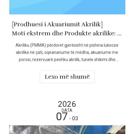
[Prodhuesi i Akuariumit Akrilik]
Moti ekstrem dhe Produkte akrilike: Ndikimet, Mbrojtja dhe Masat e Rimëkëmbjes - Leyu Acrylic
Akriliku (PMMA) përdoret gjerësisht në pishina luksoze
akrilike në çati, oqeanariume të mëdha, akuariume me
porosi, rezervuarë peshku akrilik, tunele shikimi dhe
struktura të tjera transparente për shkak të qartësisë,
lehtësisë dhe forcës së shkëlqyer. Si prodhuesi kryesor,
Lexo më shumë
Leyu Acrylic prodhon akril me cilësi të lartë
2026
DATA
07
- 03