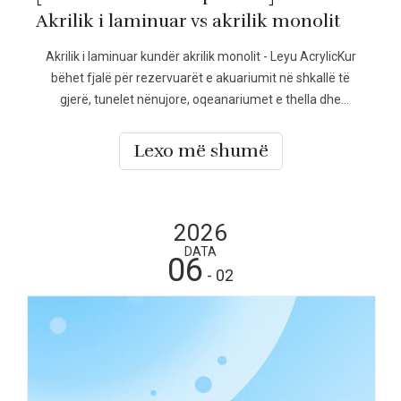
Akrilik i laminuar vs akrilik monolit
Akrilik i laminuar kundër akrilik monolit - Leyu AcrylicKur
bëhet fjalë për rezervuarët e akuariumit në shkallë të
gjerë, tunelet nënujore, oqeanariumet e thella dhe
strukturat e shikimit me siguri të lartë, zgjedhja midis
akrilit të laminuar dhe akrilit monolit është një vendim
Lexo më shumë
kritik. Ndërsa të dy materialet janë të shkëlqyera, të
laminuara
2026
DATA
06
- 02