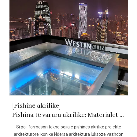
[Pishinë akrilike]
Pishina të varura akrilike: Materialet dhe tendencat e së ardhmes
Si po i formëson teknologjia e pishinës akrilike projekte
arkitekturore ikonike Ndërsa arkitektura luksoze vazhdon