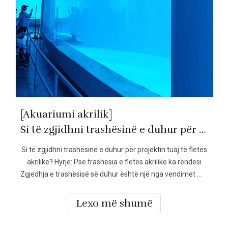
[Akuariumi akrilik]
Si të zgjidhni trashësinë e duhur për projektin tuaj të fletës akrilike?--LEYU Acrylic
Si të zgjidhni trashësinë e duhur për projektin tuaj të fletës
akrilike? Hyrje: Pse trashësia e fletës akrilike ka rëndësi
Zgjedhja e trashësisë së duhur është një nga vendimet më
të rëndësishme kur përdorni fletë akrilike për projekte
inxhinierike. Shumë klientë besojnë se një fletë akrilike më
Lexo më shumë
e trashë gjithmonë do të thotë të jeni