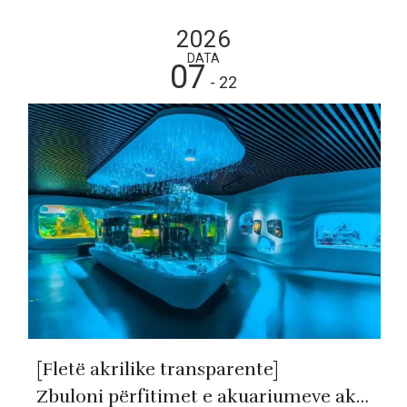
2026
DATA
07
- 22
[Fletë akrilike transparente]
Zbuloni përfitimet e akuariumeve akrilik: Pse akriliku është materiali ideal për projektet moderne të akuariumit