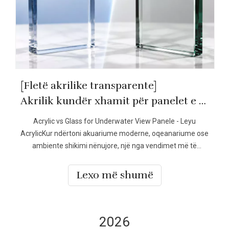
[Fletë akrilike transparente]
Akrilik kundër xhamit për panelet e shikimit nënujor
Acrylic vs Glass for Underwater View Panele - Leyu
AcrylicKur ndërtoni akuariume moderne, oqeanariume ose
ambiente shikimi nënujore, një nga vendimet më të
rëndësishme është zgjedhja e materialit të duhur për
panelet e shikimit. Debati i paneleve Akrilik vs Xhami për
Lexo më shumë
Shikim Nënujor ka qenë
2026