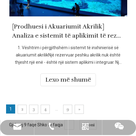
[Prodhuesi i Akuariumit Akrilik]
Analiza e sistemit të aplikimit të rezervuarit akrilik të peshkut
1. Vështrim i përgjithshëm i sistemit të inxhinierisë së
akuariumit akrilikNjë rezervuar peshku akrilik nuk është
thjesht një enë - është një sistem aplikimi i integruar. Një
akuarium i plotë akrilik përfshin nënsisteme të
shumëfishta të koordinuara:• Sistemi i ekranit: Akriliku
Lexo më shumë
ofron qartësi optike të jashtëzakonshme me transmetim
deri në 92% të dritës,
1
2
3
4
...
9
»
Gjithsej 9 faqe Shko te faqja
Shkoni
leyu02@leyuacrylic.com
+86- 13584439533
Whatsapp
Wechat