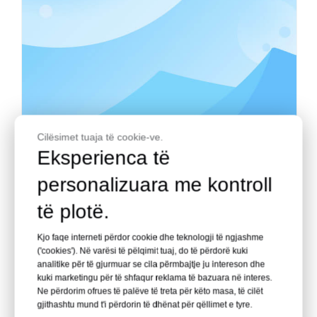
Cilësimet tuaja të cookie-ve.
Eksperienca të
personalizuara me kontroll
të plotë.
[Pishinë akrilike]
Sa i trashë duhet të jetë një panel akrilik pishinë?
Kjo faqe interneti përdor cookie dhe teknologji të ngjashme
('cookies'). Në varësi të pëlqimit tuaj, do të përdorë kuki
Sa i trashë duhet të jetë një panel akrilik pishinë? - Leyu
analitike për të gjurmuar se cila përmbajtje ju intereson dhe
kuki marketingu për të shfaqur reklama të bazuara në interes.
AcrylicZgjedhja e trashësisë së duhur është një nga
Ne përdorim ofrues të palëve të treta për këto masa, të cilët
vendimet më kritike kur ndërtoni një pishinë moderne
gjithashtu mund t'i përdorin të dhënat për qëllimet e tyre.
akrilike. Pyetja 'Sa i trashë duhet të jetë paneli akrilik i