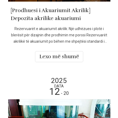
[Prodhuesi i Akuariumit Akrilik]
Depozita akrilike akuariumi
Rezervuarët e akuariumit akrilik: Një udhëzues i plotë i
blerësit për dizajnin dhe prodhimin me porosi Rezervuarët
akrilikë të akuariumit po bëhen me shpejtësi standardi i
industrisë për ekranet moderne ujore. Ndërsa interesi i
kërkimit vazhdon të rritet, blerësit nuk po pyesin më
Lexo më shumë
vetëm se çfarë janë rezervuarët e akuariumit akrilik, por si
të zgjedhin
2025
DATA
12
- 20