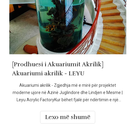
[Prodhuesi i Akuariumit Akrilik]
Akuariumi akrilik - LEYU
Akuariumi akrilik - Zgjedhja më e mirë për projektet
moderne ujore në Azinë Juglindore dhe Lindjen e Mesme |
Leyu Acrylic FactoryKur bëhet fjalë për ndërtimin e një
akuariumi akrilik të qëndrueshëm, panoramik dhe me
qartësi të lartë, më shumë blerës në Azinë Juglindore dhe
Lexo më shumë
Lindjen e Mesme po zgjedhin rezervuarët akrilik të bërë
me porosi në vend të