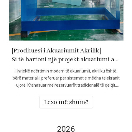
[Prodhuesi i Akuariumit Akrilik]
Si të hartoni një projekt akuariumi akrilik: Nga përzgjedhja e materialit në planifikimin inxhinierik
HyrjeNë ndërtimin modern të akuariumit, akriliku është
bërë materiali i preferuar për sistemet e mëdha të ekranit
ujorë. Krahasuar me rezervuarët tradicionalë të qelqit,
akriliku ofron transparencë superiore, rezistencë më të
lartë ndaj ndikimit dhe fleksibilitet më të madh të dizajnit.
Lexo më shumë
Këto avantazhe i bëjnë akuariumet akrilike të gjerë
2026