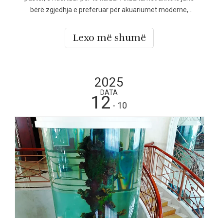
bërë zgjedhja e preferuar për akuariumet moderne,
ekspozitat publike, shtëpitë luksoze, hotelet dhe projektet
tregtare në mbarë botën. Krahasuar me rezervuarët
Lexo më shumë
tradicionalë të qelqit, akuariumet akrilike ofrojnë qartësi
superiore, rr
2025
DATA
12
- 10