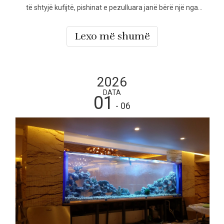
të shtyjë kufijtë, pishinat e pezulluara janë bërë një nga
tiparet më të habitshme të dizajnit në kullat e larta të
banimit, hotelet me pesë yje, resortet dhe zhvillimet e
Lexo më shumë
rëndësishme tregtare
2026
DATA
01
- 06