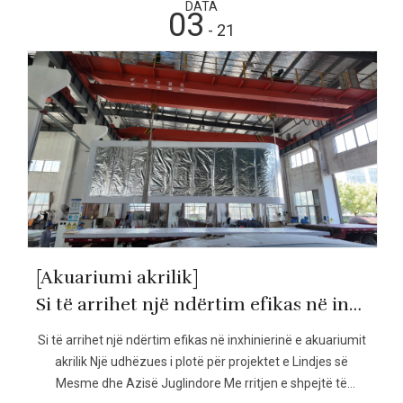
DATA
03
- 21
[Akuariumi akrilik]
Si të arrihet një ndërtim efikas në inxhinierinë e akuariumit akrilik
Si të arrihet një ndërtim efikas në inxhinierinë e akuariumit
akrilik Një udhëzues i plotë për projektet e Lindjes së
Mesme dhe Azisë Juglindore Me rritjen e shpejtë të