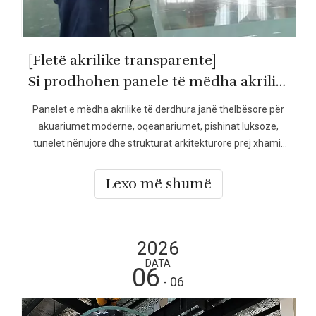
[Fletë akrilike transparente]
Si prodhohen panele të mëdha akrilike të derdhura - Leyu Acrylic
Panelet e mëdha akrilike të derdhura janë thelbësore për
akuariumet moderne, oqeanariumet, pishinat luksoze,
tunelet nënujore dhe strukturat arkitekturore prej xhami.
Të kuptuarit se si prodhohen panelet e mëdha akrilike të
derdhura i ndihmon pronarët e projekteve, arkitektët dhe
Lexo më shumë
inxhinierët të vlerësojnë saktësinë, teknologjinë,
2026
DATA
06
- 06