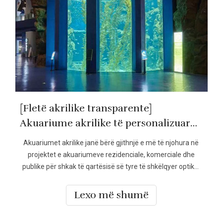
[Fletë akrilike transparente]
Akuariume akrilike të personalizuara: Përfitimet, të metat dhe konsideratat kryesore
Akuariumet akrilike janë bërë gjithnjë e më të njohura në
projektet e akuariumeve rezidenciale, komerciale dhe
publike për shkak të qartësisë së tyre të shkëlqyer optike,
fleksibilitetit të projektimit dhe avantazheve strukturore.
Krahasuar me rezervuarët tradicionalë të qelqit, akriliku
Lexo më shumë
ofron mundësi unike për krijimin e të mëdhenjve, të
personalizuar