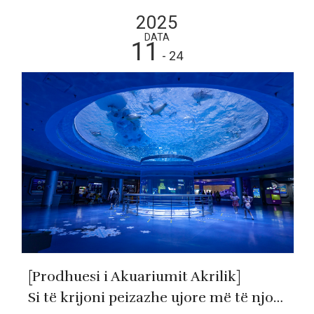
2025
DATA
11
- 24
[Prodhuesi i Akuariumit Akrilik]
Si të krijoni peizazhe ujore më të njohura?