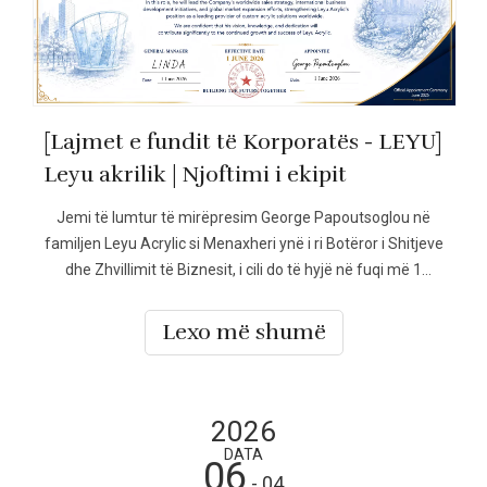
[Lajmet e fundit të Korporatës - LEYU]
Leyu akrilik | Njoftimi i ekipit
Jemi të lumtur të mirëpresim George Papoutsoglou në
familjen Leyu Acrylic si Menaxheri ynë i ri Botëror i Shitjeve
dhe Zhvillimit të Biznesit, i cili do të hyjë në fuqi më 1
qershor 2026.
Lexo më shumë
2026
DATA
06
- 04