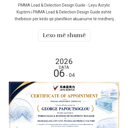
PMMA Load & Delection Design Guide - Leyu Acrylic
Kuptimi i PMMA Load & Delection Design Guide është
thelbësor për këdo që planifikon akuariume të mëdhenj
akrilik, tunele nënujore, pishina ose struktura shikimi
arkitekturore. Llogaritjet e duhura të ngarkesës dhe
Lexo më shumë
devijimit sigurojnë siguri, performancë afatgjatë
2026
DATA
06
- 04