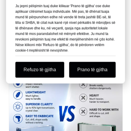
Ju jepni pëlqimin tuaj duke klikuar 'Prano të gjitha' ose duke
pishinës?' varet nga disa faktorë të rëndësishëm duke
Lexo më shumë
aplikuar cilësimet tuaja individuale. Më pas, të dhënat tuaja
përfshirë ujin d
mund të përpunohen edhe në vende të treta jashtë BE-së, të
tilla si SHBA, të cilat nuk kanë një nivel përkatës të mbrojtjes së
të dhënave dhe ku, në veçanti, qasja nga autoritetet lokale
2026
mund të mos parandalohet në mënyrë efektive. Ju mund ta
revokoni pëlqimin tuaj me efekt të menjëhershëm në çdo kohë.
DATA
05
Nëse klikoni mbi 'Refuzo të gjitha', do të përdoren vetëm
- 28
cookie-t rreptësisht të nevojshme.
Refuzo të gjitha
Prano të gjitha