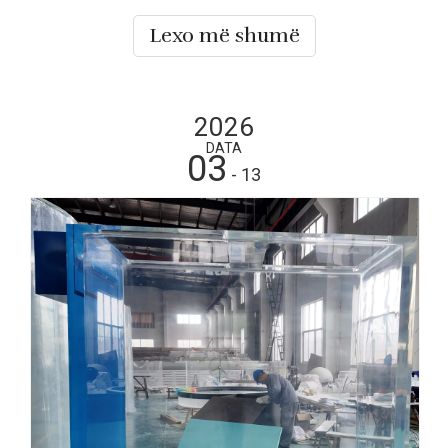
pasurive të paluajtshme luksoze, komplekseve tregtare
dhe infrastrukturës turistike në të gjithë Lindjen e Mesme
Lexo më shumë
dhe Azinë Juglindore, Inxhinieria e Akuariumit Akrilik ka
bërë
2026
DATA
03
- 13