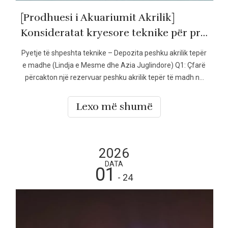
[Prodhuesi i Akuariumit Akrilik]
Konsideratat kryesore teknike për projektet e rezervuarëve akrilik tepër të mëdhenj me porosi
Pyetje të shpeshta teknike – Depozita peshku akrilik tepër
e madhe (Lindja e Mesme dhe Azia Juglindore) Q1: Çfarë
përcakton një rezervuar peshku akrilik tepër të madh në
projektet komerciale? Një rezervuar ekstra i madh peshku
akrilik zakonisht i referohet një sistemi akuariumi të
Lexo më shumë
projektuar për vëllime të mëdha uji, hapësira të gjata
panelesh ose thellësi të thella të ujit të përdorur
2026
DATA
01
- 24