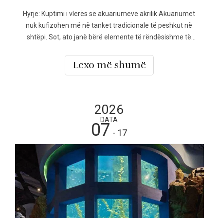
Hyrje: Kuptimi i vlerës së akuariumeve akrilik Akuariumet
nuk kufizohen më në tanket tradicionale të peshkut në
shtëpi. Sot, ato janë bërë elemente të rëndësishme të
projektimit në hotele, hapësira tregtare, atraksione
publike, rezidencat private dhe mjedise arkitekturore.
Lexo më shumë
Ndërsa projektet e akuariumit bëhen
2026
DATA
07
- 17