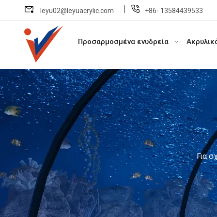
leyu02@leyuacrylic.com
+86- 13584439533
Προσαρμοσμένα ενυδρεία
Ακρυλικ
Για σ