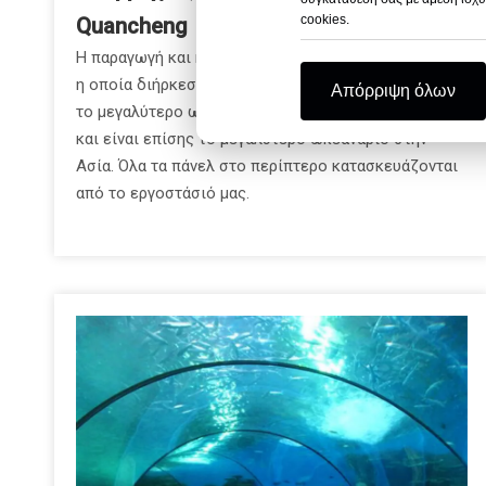
cookies.
Quancheng
Η παραγωγή και η εγκατάσταση κατασκευής πλακών,
η οποία διήρκεσε περισσότερο από ένα χρόνο, είναι
Απόρριψη όλων
το μεγαλύτερο ωκεανάριο στην Κίνα αυτή τη στιγμή
και είναι επίσης το μεγαλύτερο ωκεανάριο στην
Ασία. Όλα τα πάνελ στο περίπτερο κατασκευάζονται
από το εργοστάσιό μας.