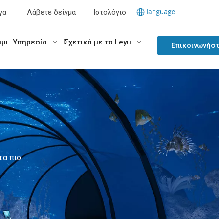
γα
Λάβετε δείγμα
Ιστολόγιο
άμι
Υπηρεσία
Σχετικά με το Leyu
Επικοινωνήσ
μαζί μας
τα πιο