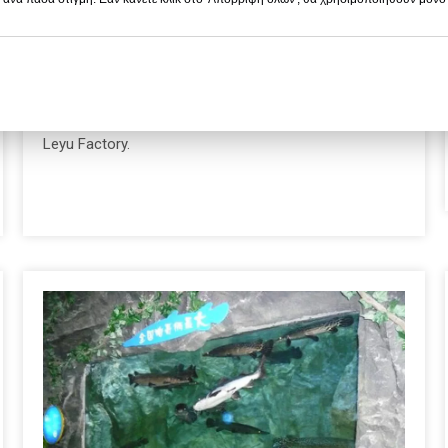
Βρίσκεται στην πολύχρωμη οδό Guizhou City Festival,
καλύπτει μια έκταση 20 στρεμμάτων, η σχεδιαστική
περιοχή κατασκευής είναι περίπου 15.000
τετραγωνικά μέτρα. Όλα τα ακρυλικά πάνελ στο
μουσείο κατασκευάζονται και τοποθετούνται από το
Leyu Factory.