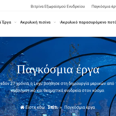
Βιτρίνα Εξωραϊσμού Ενυδρείου
Παγκόσμια έρ
ά Έργα
Ακρυλική πισίνα
Ακρυλικό παρασυρόμενο ποτ
Παγκόσμια έργα
χεδόν 27 χρόνια, η Leyu βοήθησε στη δημιουργία μερικών από 
εμβληματικά και θεαματικά ενυδρεία στον κόσμο.
Είστε εδώ:
Σπίτι
»
Παγκόσμια έργα