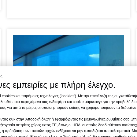
ς.
ες εμπειρίες με πλήρη έλεγχο.
 cookies και παρόμοιες τεχνολογίες ('cookies'). Με την επιφύλαξη της συγκατάθεσή
λουθεί ποιο περιεχόμενο σας ενδιαφέρει και cookie μάρκετινγκ για την προβολή δι
υς για αυτά τα μέτρα, οι οποίοι μπορούν επίσης να χρησιμοποιήσουν τα δεδομένα
ντας κλικ στην 'Αποδοχή όλων' ή εφαρμόζοντας τις μεμονωμένες ρυθμίσεις σας. Στη
Leyu Arylic Aquarim
ξεργασία σε τρίτες χώρες εκτός ΕΕ, όπως οι ΗΠΑ, οι οποίες δεν διαθέτουν αντίστο
, η πρόσβαση των τοπικών αρχών ενδέχεται να μην εμποδίζεται αποτελεσματικά. Μπ
Υποβρύχιος κόσμος Shandong Penglai
 ανά πάσα στιγμή. Εάν κάνετε κλικ στο 'Απόρριψη όλων', θα χρησιμοποιηθούν μόν