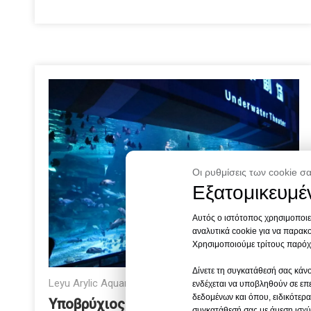
Οι ρυθμίσεις των cookie σα
Εξατομικευμέν
Αυτός ο ιστότοπος χρησιμοποιεί
αναλυτικά cookie για να παρακο
Χρησιμοποιούμε τρίτους παρόχο
Δίνετε τη συγκατάθεσή σας κάνο
Leyu Arylic Aquarim
ενδέχεται να υποβληθούν σε επε
δεδομένων και όπου, ειδικότερα
Υποβρύχιος κόσμος Shandong Jinan
συγκατάθεσή σας με άμεση ισχύ