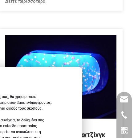
Δείτε περισσότερα
ς σας, θα χρησιμοποιεί
leyu02@
αφημίσεων βάσει ενδιαφέροντος.
 για δικούς τους σκοπούς.
+86- 13
 συνέχεια, τα δεδομένα σας
Leyu Arylic Aquarim
ιχο επίπεδο προστασίας
ορείτε να ανακαλέσετε τη
Υποβρύχιος κόσμος της Ναντζίνγκ
ο τα αυστηρά απαραίτητα