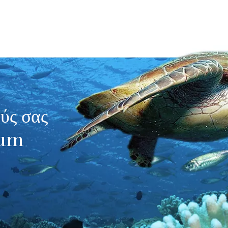
ούς σας
ium