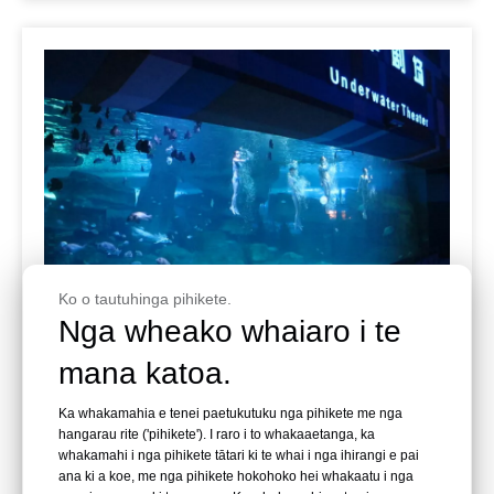
Ko o tautuhinga pihikete.
Nga wheako whaiaro i te
mana katoa.
Leyu Arylic Aquarim
Shandong Jinan Quancheng Te Ao Raro
Ka whakamahia e tenei paetukutuku nga pihikete me nga
hangarau rite ('pihikete'). I raro i to whakaaetanga, ka
Te hanga pereti me te whakaurunga hanga , neke atu i
whakamahi i nga pihikete tātari ki te whai i nga ihirangi e pai
te kotahi tau te roa, ko te moana nui rawa atu i Haina i
ana ki a koe, me nga pihikete hokohoko hei whakaatu i nga