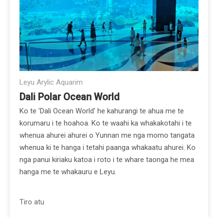
Leyu Arylic Aquarim
Dali Polar Ocean World
Ko te 'Dali Ocean World' he kahurangi te ahua me te
korumaru i te hoahoa. Ko te waahi ka whakakotahi i te
whenua ahurei ahurei o Yunnan me nga momo tangata
whenua ki te hanga i tetahi paanga whakaatu ahurei. Ko
nga panui kiriaku katoa i roto i te whare taonga he mea
hanga me te whakauru e Leyu.
Tiro atu