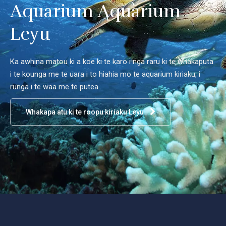
Aquarium Aquarium
Leyu
Ka awhina matou ki a koe ki te karo i nga raru ki te whakaputa
i te kounga me te uara i to hiahia mo te aquarium kiriaku, i
runga i te waa me te putea.
Whakapa atu ki te roopu kiriaku Leyu