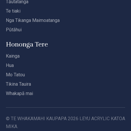
Tāutatanga
Te tiaki
Nga Tikanga Maimoatanga
Pūtāhui
Hononga Tere
Kainga
Hua
Mo Tatou
Tikina Tauira
Whakapā mai
© TE WHAKAMAHI KAUPAPA
2026
LEYU ACRYLIC KATOA
MIKA.