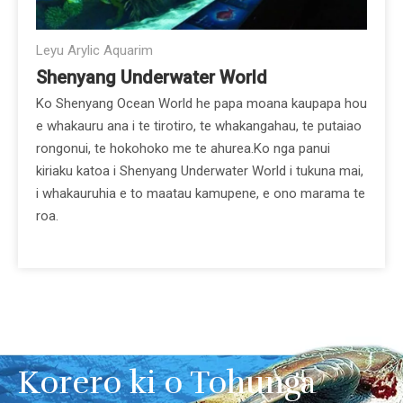
Leyu Arylic Aquarim
Shenyang Underwater World
Ko Shenyang Ocean World he papa moana kaupapa hou
e whakauru ana i te tirotiro, te whakangahau, te putaiao
rongonui, te hokohoko me te ahurea.Ko nga panui
kiriaku katoa i Shenyang Underwater World i tukuna mai,
i whakauruhia e to maatau kamupene, e ono marama te
roa.
Korero ki o Tohunga