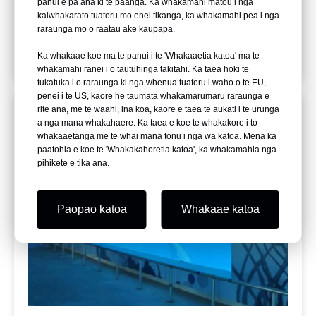
naianei, a ko te moana nui rawa atu hoki o Ahia. Ko nga
panui e pa ana ki te paanga. Ka whakamahi matou i nga
kaiwhakarato tuatoru mo enei tikanga, ka whakamahi pea i nga
panui katoa i roto i te pavilion he mea hanga e to
raraunga mo o raatau ake kaupapa.
maatau wheketere.
Ka whakaae koe ma te panui i te 'Whakaaetia katoa' ma te
whakamahi ranei i o tautuhinga takitahi. Ka taea hoki te
tukatuka i o raraunga ki nga whenua tuatoru i waho o te EU,
penei i te US, kaore he taumata whakamarumaru raraunga e
rite ana, me te waahi, ina koa, kaore e taea te aukati i te urunga
a nga mana whakahaere. Ka taea e koe te whakakore i to
whakaaetanga me te whai mana tonu i nga wa katoa. Mena ka
paatohia e koe te 'Whakakahoretia katoa', ka whakamahia nga
pihikete e tika ana.
Paopao katoa
Whakaae katoa