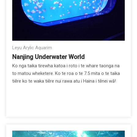
Leyu Arylic Aquarim
Nanjing Underwater World
Ko nga taika tirewha katoa i roto i te whare taonga na
to matou wheketere. Ko te roa o te 7.5 mita o te taika
tiēre ko te waka tiēre nui rawa atu i Haina i tēnei wā!