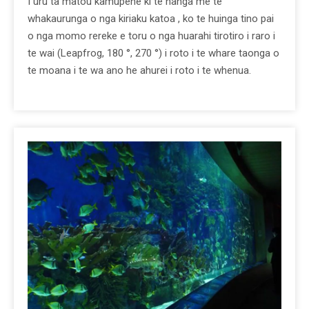
I uru ta matou kamupene ki te hanga me te
whakaurunga o nga kiriaku katoa , ko te huinga tino pai
o nga momo rereke e toru o nga huarahi tirotiro i raro i
te wai (Leapfrog, 180 °, 270 °) i roto i te whare taonga o
te moana i te wa ano he ahurei i roto i te whenua.