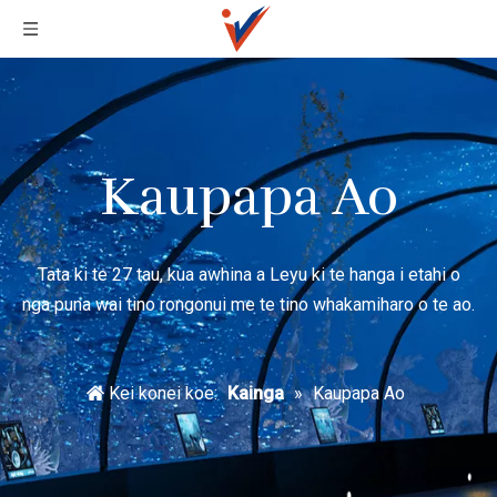
Kaupapa Ao
Tata ki te 27 tau, kua awhina a Leyu ki te hanga i etahi o
nga puna wai tino rongonui me te tino whakamiharo o te ao.
Kei konei koe:
Kainga
»
Kaupapa Ao