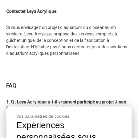
Contacter Leyu Acrylique
Si vous envisagez un projet d'aquarium ou d'océanarium
similaire, Leyu Acrylique propose des services complets à
guichet unique, de la conception et de la fabrication à
l'installation. N'hésitez pas à nous contacter pour des solutions
d'aquarium acryliques personnalisées.
FAQ
1. Q : Leyu Acrylique a-t-il vraiment participé au projet Jinan
Quancheng Underwater World ?
Vos paramètres de cookies.
R :
Oui. En 2014, Leyu Acrylique a coopéré avec le groupe Baxian
Expériences
Guohai et a fourni des panneaux acryliques de haute qualité pour
plusieurs zones d'exposition majeures de Quancheng
personnalisées sous
Underwater World.