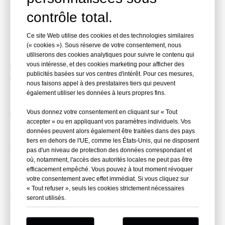
contrôle total.
2. Q : Quel type d'acrylique a été utilisé dans le monde sous-
marin de Quancheng ?
Ce site Web utilise des cookies et des technologies similaires
(« cookies »). Sous réserve de votre consentement, nous
R :
Nous avons utilisé de l'acrylique coulé de qualité supérieure
utiliserons des cookies analytiques pour suivre le contenu qui
avec une transmission de la lumière supérieure à 92 %.
vous intéresse, et des cookies marketing pour afficher des
L'épaisseur a été personnalisée en fonction de la profondeur de
publicités basées sur vos centres d'intérêt. Pour ces mesures,
l'eau et des exigences structurelles pour garantir à la fois clarté
nous faisons appel à des prestataires tiers qui peuvent
et résistance.
également utiliser les données à leurs propres fins.
Vous donnez votre consentement en cliquant sur « Tout
3. Q : Pourquoi choisir l'acrylique au lieu du verre pour ce
accepter » ou en appliquant vos paramètres individuels. Vos
projet d'aquarium ?
données peuvent alors également être traitées dans des pays
R :
L'acrylique est beaucoup plus léger, nettement plus résistant
tiers en dehors de l'UE, comme les États-Unis, qui ne disposent
(plus de 10 fois la résistance aux chocs du verre trempé) et peut
pas d'un niveau de protection des données correspondant et
être facilement façonné en de belles formes incurvées, offrant
où, notamment, l'accès des autorités locales ne peut pas être
efficacement empêché. Vous pouvez à tout moment révoquer
de meilleures expériences visuelles.
votre consentement avec effet immédiat. Si vous cliquez sur
« Tout refuser », seuls les cookies strictement nécessaires
4. Q : Dans quelle mesure les panneaux acryliques de
seront utilisés.
Quancheng Underwater World sont-ils clairs ?
R :
Les panneaux offrent une excellente clarté optique avec