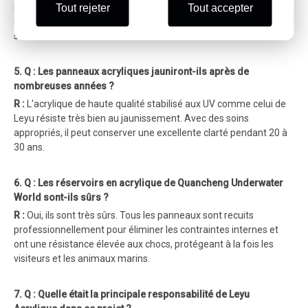
presque aucune distorsion. Les visiteurs peuvent voir la vie
Tout rejeter
Tout accepter
marine nager avec des détails très nets, ce qui rend le monde
sous-marin extrêmement réaliste.
5. Q : Les panneaux acryliques jauniront-ils après de
nombreuses années ?
R :
L'acrylique de haute qualité stabilisé aux UV comme celui de
Leyu résiste très bien au jaunissement. Avec des soins
appropriés, il peut conserver une excellente clarté pendant 20 à
30 ans.
6. Q : Les réservoirs en acrylique de Quancheng Underwater
World sont-ils sûrs ?
R :
Oui, ils sont très sûrs. Tous les panneaux sont recuits
professionnellement pour éliminer les contraintes internes et
ont une résistance élevée aux chocs, protégeant à la fois les
visiteurs et les animaux marins.
7. Q : Quelle était la principale responsabilité de Leyu