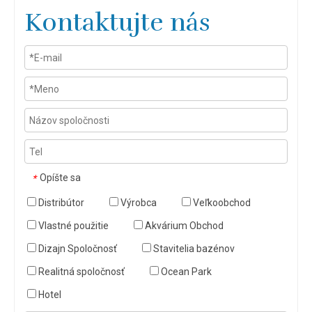
Kontaktujte nás
Opíšte sa
*
Distribútor
Výrobca
Veľkoobchod
Vlastné použitie
Akvárium Obchod
Dizajn Spoločnosť
Stavitelia bazénov
Realitná spoločnosť
Ocean Park
Hotel