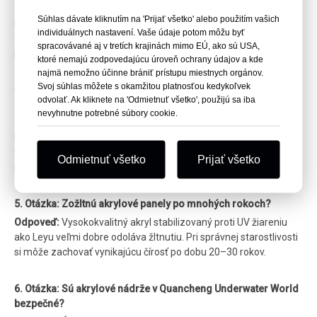
Odpoveď:
Akryl je oveľa ľahší, výrazne pevnejší (viac ako 10-
Súhlas dávate kliknutím na 'Prijať všetko' alebo použitím vašich
násobok odolnosti voči nárazu v porovnaní s tvrdeným sklom) a
individuálnych nastavení. Vaše údaje potom môžu byť
dá sa ľahko tvarovať do krásnych zakrivených tvarov, čím
spracovávané aj v tretích krajinách mimo EÚ, ako sú USA,
poskytuje lepší zážitok zo sledovania.
ktoré nemajú zodpovedajúcu úroveň ochrany údajov a kde
najmä nemožno účinne brániť prístupu miestnych orgánov.
Svoj súhlas môžete s okamžitou platnosťou kedykoľvek
4. Otázka: Aké čisté sú akrylové panely v Quancheng
odvolať. Ak kliknete na 'Odmietnuť všetko', použijú sa iba
Underwater World?
nevyhnutne potrebné súbory cookie.
Odpoveď:
Panely ponúkajú vynikajúcu optickú čistotu takmer
bez skreslenia. Návštevníci môžu vidieť plávať podmorský život
vo veľmi ostrých detailoch, vďaka čomu pôsobí podmorský svet
Odmietnuť všetko
Prijať všetko
mimoriadne realisticky.
5. Otázka: Zožltnú akrylové panely po mnohých rokoch?
Odpoveď:
Vysokokvalitný akryl stabilizovaný proti UV žiareniu
ako Leyu veľmi dobre odoláva žltnutiu. Pri správnej starostlivosti
si môže zachovať vynikajúcu čírosť po dobu 20–30 rokov.
6. Otázka: Sú akrylové nádrže v Quancheng Underwater World
bezpečné?