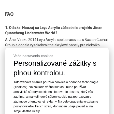
FAQ
1. Otázka: Naozaj sa Leyu Acrylic zúčastnila projektu Jinan
Quancheng Underwater World?
A:
Áno. V roku 2014 Leyu Acrylic spolupracovala s Baxian Guohai
Group a dodala vysokokvalitné akrylové panely pre niekoľko
veľkých výstavných plôch v Quancheng Underwater World.
Vaše nastavenia cookies.
Personalizované zážitky s
2. Otázka: Aký typ akrylu bol použitý v podvodnom svete
Quancheng?
plnou kontrolou.
Odpoveď:
Použili sme prémiový liaty akrylát s viac ako 92%
priepustnosťou svetla. Hrúbka bola prispôsobená podľa hĺbky
Táto webová stránka používa cookies a podobné technológie
vody a konštrukčných požiadaviek, aby sa zabezpečila
('cookies'). Na základe vášho súhlasu bude používať
priehľadnosť a pevnosť.
analytické súbory cookie na sledovanie obsahu, ktorý vás
zaujíma, a marketingové súbory cookie na zobrazovanie
záujmovo orientovanej reklamy. Na tieto opatrenia využívame
3. Otázka: Prečo si pre tento akváriový projekt vybrať akryl
poskytovateľov tretích strán, ktorí môžu údaje použiť aj na
namiesto skla?
svoje vlastné účely.