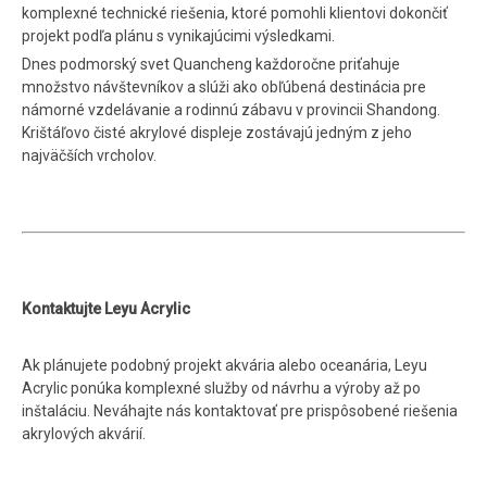
komplexné technické riešenia, ktoré pomohli klientovi dokončiť
projekt podľa plánu s vynikajúcimi výsledkami.
Dnes podmorský svet Quancheng každoročne priťahuje
množstvo návštevníkov a slúži ako obľúbená destinácia pre
námorné vzdelávanie a rodinnú zábavu v provincii Shandong.
Krištáľovo čisté akrylové displeje zostávajú jedným z jeho
najväčších vrcholov.
Kontaktujte Leyu Acrylic
Ak plánujete podobný projekt akvária alebo oceanária, Leyu
Acrylic ponúka komplexné služby od návrhu a výroby až po
inštaláciu. Neváhajte nás kontaktovať pre prispôsobené riešenia
akrylových akvárií.