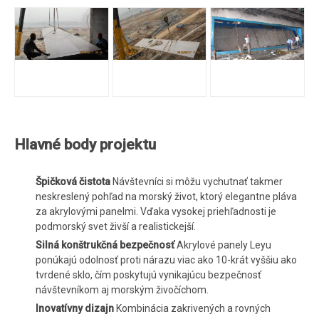
Hlavné body projektu
Špičková čistota
Návštevníci si môžu vychutnať takmer
neskreslený pohľad na morský život, ktorý elegantne pláva
za akrylovými panelmi. Vďaka vysokej priehľadnosti je
podmorský svet živší a realistickejší.
Silná konštrukčná bezpečnosť
Akrylové panely Leyu
ponúkajú odolnosť proti nárazu viac ako 10-krát vyššiu ako
tvrdené sklo, čím poskytujú vynikajúcu bezpečnosť
návštevníkom aj morským živočíchom.
Inovatívny dizajn
Kombinácia zakrivených a rovných