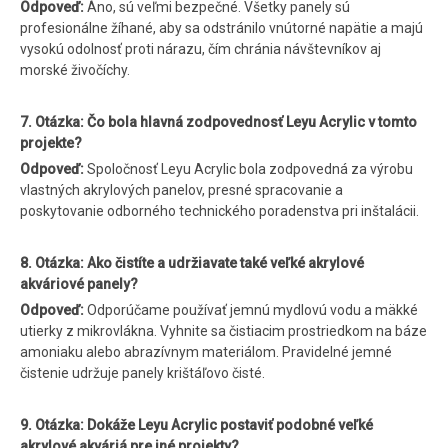
Odpoveď:
Áno, sú veľmi bezpečné. Všetky panely sú
profesionálne žíhané, aby sa odstránilo vnútorné napätie a majú
vysokú odolnosť proti nárazu, čím chránia návštevníkov aj
morské živočíchy.
7. Otázka: Čo bola hlavná zodpovednosť Leyu Acrylic v tomto
projekte?
Odpoveď:
Spoločnosť Leyu Acrylic bola zodpovedná za výrobu
vlastných akrylových panelov, presné spracovanie a
poskytovanie odborného technického poradenstva pri inštalácii.
8. Otázka: Ako čistíte a udržiavate také veľké akrylové
akváriové panely?
Odpoveď:
Odporúčame používať jemnú mydlovú vodu a mäkké
utierky z mikrovlákna. Vyhnite sa čistiacim prostriedkom na báze
amoniaku alebo abrazívnym materiálom. Pravidelné jemné
čistenie udržuje panely krištáľovo čisté.
9. Otázka: Dokáže Leyu Acrylic postaviť podobné veľké
akrylové akváriá pre iné projekty?