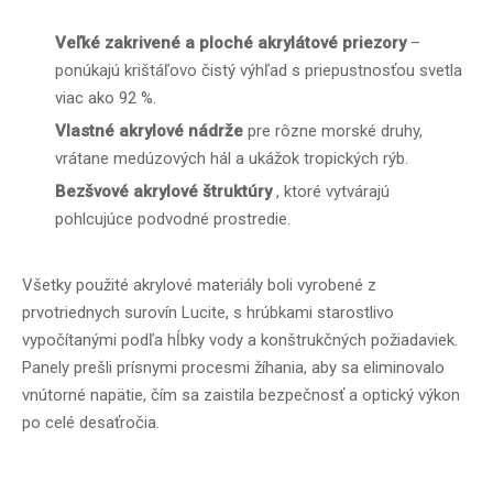
Veľké zakrivené a ploché akrylátové priezory
–
ponúkajú krištáľovo čistý výhľad s priepustnosťou svetla
viac ako 92 %.
Vlastné akrylové nádrže
pre rôzne morské druhy,
vrátane medúzových hál a ukážok tropických rýb.
Bezšvové akrylové štruktúry
, ktoré vytvárajú
pohlcujúce podvodné prostredie.
Všetky použité akrylové materiály boli vyrobené z
prvotriednych surovín Lucite, s hrúbkami starostlivo
vypočítanými podľa hĺbky vody a konštrukčných požiadaviek.
Panely prešli prísnymi procesmi žíhania, aby sa eliminovalo
vnútorné napätie, čím sa zaistila bezpečnosť a optický výkon
po celé desaťročia.