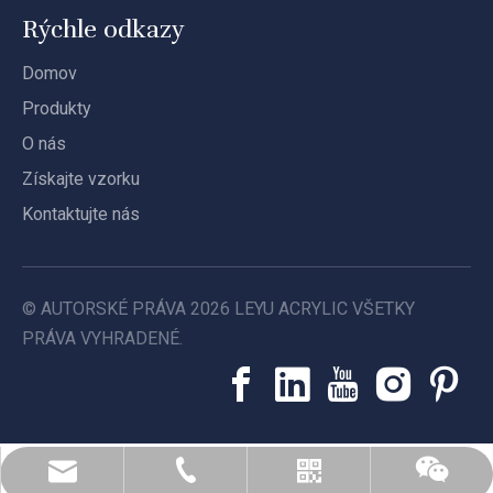
Rýchle odkazy
Domov
Produkty
O nás
Získajte vzorku
Kontaktujte nás
© AUTORSKÉ PRÁVA
2026
LEYU ACRYLIC VŠETKY
PRÁVA VYHRADENÉ.
leyu02@leyuacrylic.com
+86- 13584439533
Whatsapp
Wechat