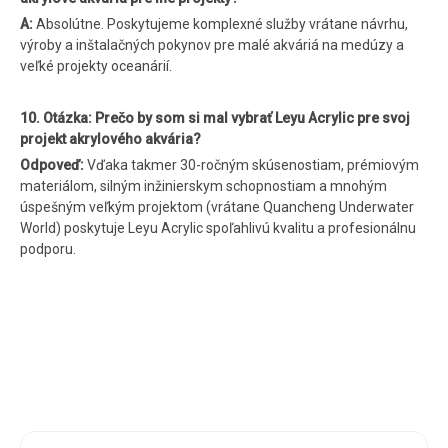
A:
Absolútne. Poskytujeme komplexné služby vrátane návrhu,
výroby a inštalačných pokynov pre malé akváriá na medúzy a
veľké projekty oceanárií.
10. Otázka: Prečo by som si mal vybrať Leyu Acrylic pre svoj
projekt akrylového akvária?
Odpoveď:
Vďaka takmer 30-ročným skúsenostiam, prémiovým
materiálom, silným inžinierskym schopnostiam a mnohým
úspešným veľkým projektom (vrátane Quancheng Underwater
World) poskytuje Leyu Acrylic spoľahlivú kvalitu a profesionálnu
podporu.