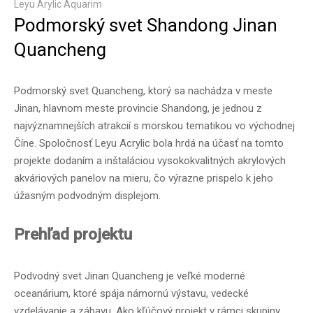
Leyu Arylic Aquarim
Podmorský svet Shandong Jinan
Quancheng
Podmorský svet Quancheng, ktorý sa nachádza v meste
Jinan, hlavnom meste provincie Shandong, je jednou z
najvýznamnejších atrakcií s morskou tematikou vo východnej
Číne. Spoločnosť Leyu Acrylic bola hrdá na účasť na tomto
projekte dodaním a inštaláciou vysokokvalitných akrylových
akváriových panelov na mieru, čo výrazne prispelo k jeho
úžasným podvodným displejom.
Prehľad projektu
Podvodný svet Jinan Quancheng je veľké moderné
oceanárium, ktoré spája námornú výstavu, vedecké
vzdelávanie a zábavu. Ako kľúčový projekt v rámci skupiny