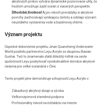
akrylových prvkov vytvára dynamické pozorovacie uhly, čo
hosťom umožňuje zažiť oceán z viacerých perspektív.
Dlhodobá životnosť
Aj po rokoch prevádzky si akrylové
povrchy zachovávajú vynikajúcu čistotu a odolajú výzvam
neustáleho vystavenia vode a bazénovej chémii.
Význam projektu
Úspešné dokončenie projektu Jinan Quancheng Underwater
World posilnilo partnerstvo Leyu Acrylic so skupinou Baxian
Guohai. Tiež to znamenalo ďalší dôležitý míľnik na ceste
spoločnosti Leyu poskytovať vysokokvalitné domáce akrylové
riešenia pre veľké oceanáriá v Číne.
Tento projekt plne demonštruje schopnosti Leyu Acrylic v:
Zákazkový akrylový dizajn a výroba
Veľkorozponová stavebná podpora
Profesionálny návod na inštaláciu na mieste