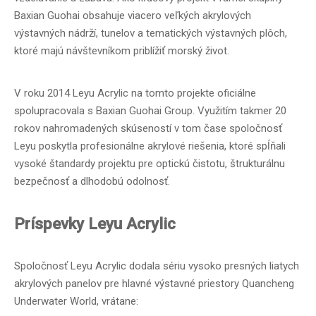
Baxian Guohai obsahuje viacero veľkých akrylových
výstavných nádrží, tunelov a tematických výstavných plôch,
ktoré majú návštevníkom priblížiť morský život.
V roku 2014 Leyu Acrylic na tomto projekte oficiálne
spolupracovala s Baxian Guohai Group. Využitím takmer 20
rokov nahromadených skúseností v tom čase spoločnosť
Leyu poskytla profesionálne akrylové riešenia, ktoré spĺňali
vysoké štandardy projektu pre optickú čistotu, štrukturálnu
bezpečnosť a dlhodobú odolnosť.
Príspevky Leyu Acrylic
Spoločnosť Leyu Acrylic dodala sériu vysoko presných liatych
akrylových panelov pre hlavné výstavné priestory Quancheng
Underwater World, vrátane: