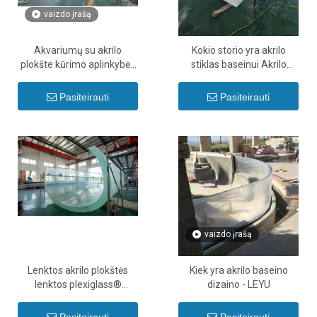
vaizdo įrašą
Akvariumų su akrilo
Kokio storio yra akrilo
plokšte kūrimo aplinkybės
stiklas baseinui Akrilo
– Leyu
lakšto storio leistinos
nuokrypos - Leyu
Pasiteirauti
Pasiteirauti
vaizdo įrašą
Lenktos akrilo plokštės
Kiek yra akrilo baseino
lenktos plexiglass®
dizaino - LEYU
plokštės Kaip sulenkti
akrilo lakštus - Leyu