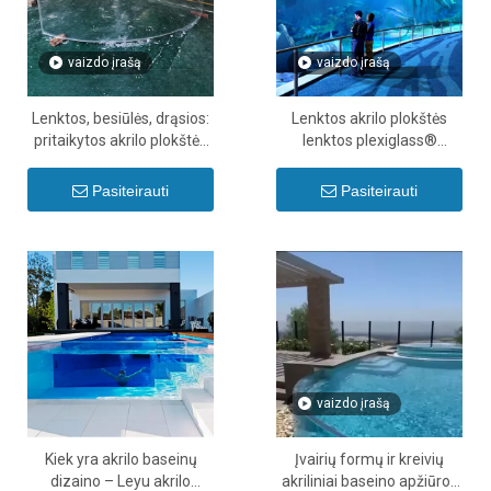
vaizdo įrašą
vaizdo įrašą
Lenktos, besiūlės, drąsios:
Lenktos akrilo plokštės
pritaikytos akrilo plokštės
lenktos plexiglass®
jūsų svajonių baseino
plokštės - Leyu
formai
Pasiteirauti
Pasiteirauti
vaizdo įrašą
Kiek yra akrilo baseinų
Įvairių formų ir kreivių
dizaino – Leyu akrilo
akriliniai baseino apžiūros