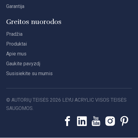
Garantija
Greitos nuorodos
Pradžia
Produktai
Apie mus
Gaukite pavyzdį
Susisiekite su mumis
© AUTORIŲ TEISĖS
2026
LEYU ACRYLIC VISOS TEISĖS
SAUGOMOS.