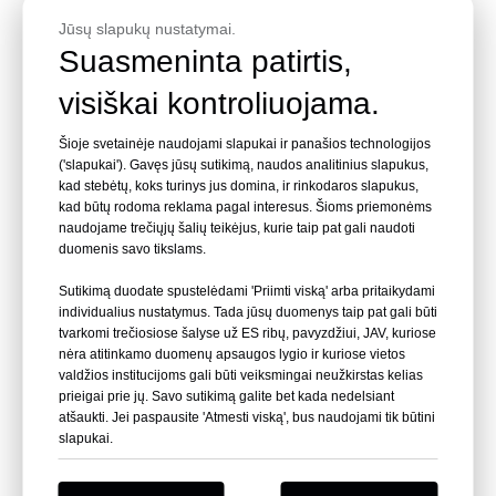
Jūsų slapukų nustatymai.
Suasmeninta patirtis,
visiškai kontroliuojama.
vaizdo įrašą
vaizdo įrašą
Šioje svetainėje naudojami slapukai ir panašios technologijos
Akrilinio stiklo baseinas
Akrilo plokštės pranašumai
('slapukai'). Gavęs jūsų sutikimą, naudos analitinius slapukus,
|Akriliniai baseino
ir trūkumai - Leyu
kad stebėtų, koks turinys jus domina, ir rinkodaros slapukus,
langai|Akriliniai baseinai
kad būtų rodoma reklama pagal interesus. Šioms priemonėms
Profesionali montavimo
naudojame trečiųjų šalių teikėjus, kurie taip pat gali naudoti
Pasiteirauti
Pasiteirauti
paslauga gamykloje - LEYU
duomenis savo tikslams.
Sutikimą duodate spustelėdami 'Priimti viską' arba pritaikydami
individualius nustatymus. Tada jūsų duomenys taip pat gali būti
tvarkomi trečiosiose šalyse už ES ribų, pavyzdžiui, JAV, kuriose
nėra atitinkamo duomenų apsaugos lygio ir kuriose vietos
valdžios institucijoms gali būti veiksmingai neužkirstas kelias
prieigai prie jų. Savo sutikimą galite bet kada nedelsiant
atšaukti. Jei paspausite 'Atmesti viską', bus naudojami tik būtini
slapukai.