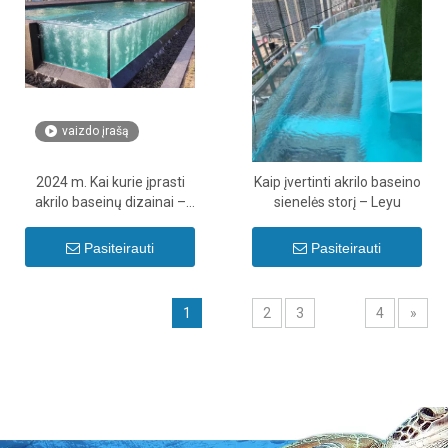
vaizdo įrašą
2024 m. Kai kurie įprasti
Kaip įvertinti akrilo baseino
akrilo baseinų dizainai –
sienelės storį – Leyu
Leyu
Pasiteirauti
Pasiteirauti
1
2
3
4
»