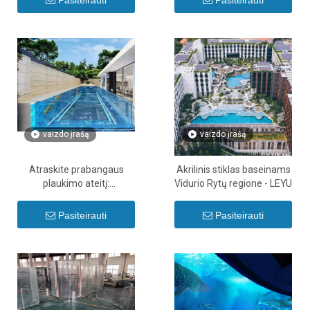
Pasiteirauti
Pasiteirauti
vaizdo įrašą
vaizdo įrašą
Atraskite prabangaus
Akrilinis stiklas baseinams
plaukimo ateitį:
Vidurio Rytų regione - LEYU
Viduriniams Rytams
pritaikyti sūraus vandens
Pasiteirauti
Pasiteirauti
akriliniai baseinai be chloro