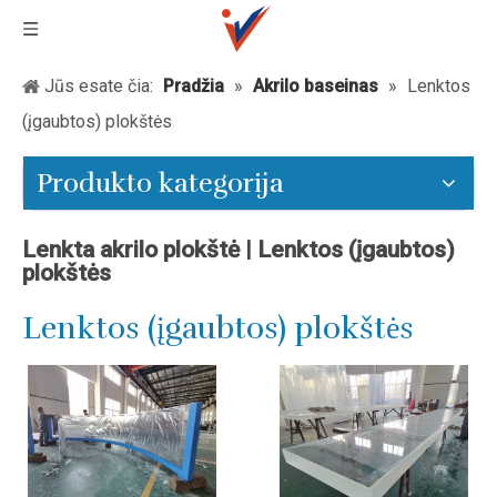
Jūs esate čia:
Pradžia
»
Akrilo baseinas
»
Lenktos
(įgaubtos) plokštės
Produkto kategorija
Lenkta akrilo plokštė | Lenktos (įgaubtos)
plokštės
Lenktos (įgaubtos) plokštės