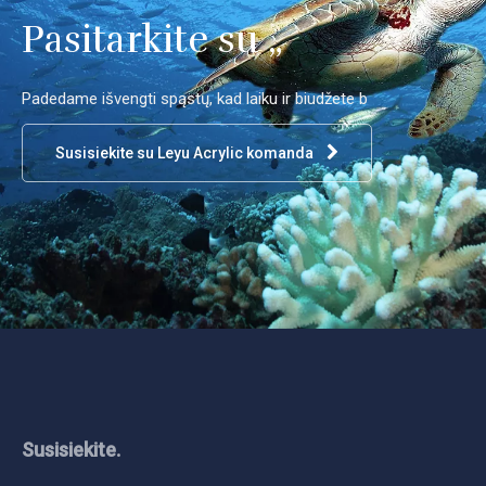
Pasitarkite su „
Padedame išvengti spąstų, kad laiku ir biudžete b
Susisiekite su Leyu Acrylic komanda
Susisiekite.