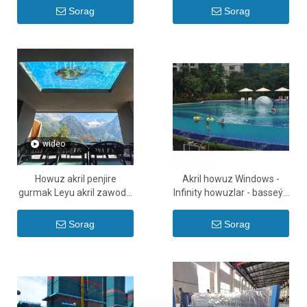
Sorag
Sorag
wideo
Howuz akril penjire
Akril howuz Windows -
gurmak Leyu akril zawody,
Infinity howuzlar - basseýn
gurnama wideolary - LEYU
aýnasy üçin aýna paneller -
bilen üpjün etmekde
Leyu
Sorag
Sorag
ýöriteleşendir