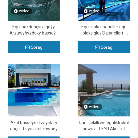
wideo
wideo
Egri, bökdençsiz, goýy:
Egrilik akril paneller egri
Arzuwyňyzdaky basseýn
pleksiglas® panelleri -
görnüşi üçin ýörite akril
Leyu
paneller
Sorag
Sorag
wideo
Akril basseýn dizaýnlary
Dürli şekilli we egrilikli akril
näçe - Leýu akril zawody
howuz - LEYU Akril list
önümleri zawody