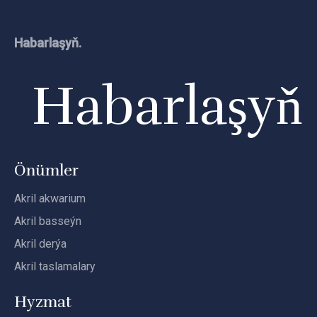
Habarlaşyň.
Habarlaşyň
Önümler
Akril akwarium
Akril basseýn
Akril derýa
Akril taslamalary
Hyzmat