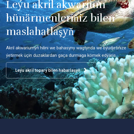
Leýu akril akwarium
hünärmenleriňiz bilen
maslahatlaşyň
Akril akwariumyň hilini we bahasyny wagtynda we býudjetiňize
ýetirmek üçin duzaklardan gaça durmaga kömek edýäris.
Leýu akril topary bilen habarlaşyň