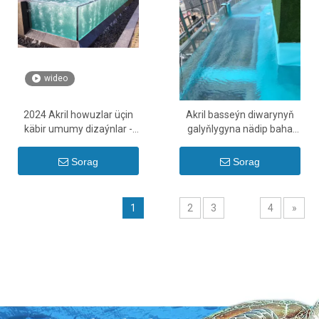
wideo
2024 Akril howuzlar üçin
Akril basseýn diwarynyň
käbir umumy dizaýnlar -
galyňlygyna nädip baha
Leýu
bermeli - Leýu
Sorag
Sorag
1
2
3
4
»