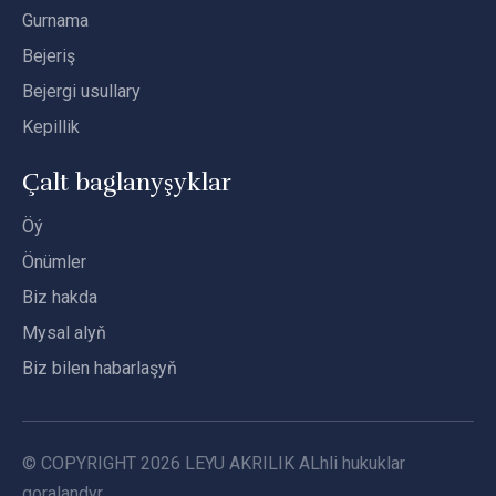
Gurnama
Bejeriş
Bejergi usullary
Kepillik
Çalt baglanyşyklar
Öý
Önümler
Biz hakda
Mysal alyň
Biz bilen habarlaşyň
© COPYRIGHT
2026
LEYU AKRILIK ALhli hukuklar
goralandyr.