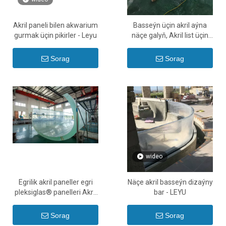
Akril paneli bilen akwarium
Basseýn üçin akril aýna
gurmak üçin pikirler - Leyu
näçe galyň, Akril list üçin
galyňlyga çydamlylyk -
Leýu
Sorag
Sorag
wideo
Egrilik akril paneller egri
Näçe akril basseýn dizaýny
pleksiglas® panelleri Akril
bar - LEYU
listleri nädip egmeli - Leyu
Sorag
Sorag