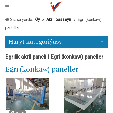
Siz şu ýerde:
Öý
»
Akril basseýn
»
Egri (konkaw)
paneller
Haryt kategoriýasy
Egrilik akril paneli | Egri (konkaw) paneller
Egri (konkaw) paneller
wideo